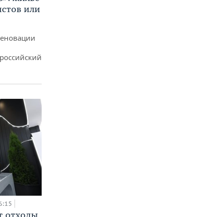
истов или
реновации
ероссийский
6:15
т отходы