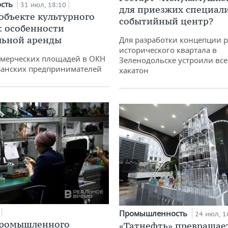
ость
31 июл, 18:10
для приезжих специал
 объекте культурного
событийный центр?
: особенности
льной аренды
Для разработки концепции 
исторического квартала в
ммерческих площадей в ОКН
Зеленодольске устроили вс
занских предпринимателей
хакатон
Промышленность
24 июл, 1
промышленного
«Татнефть» превращае