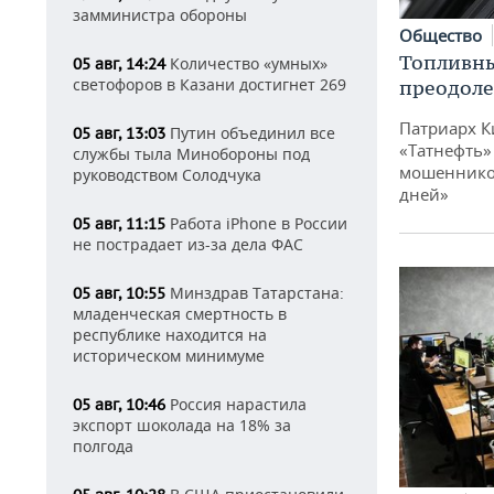
замминистра обороны
Общество
Топливны
Количество «умных»
05 авг, 14:24
светофоров в Казани достигнет 269
преодоле
Патриарх К
Путин объединил все
05 авг, 13:03
«Татнефть»
службы тыла Минобороны под
мошенников
руководством Солодчука
дней»
Работа iPhone в России
05 авг, 11:15
не пострадает из-за дела ФАС
Минздрав Татарстана:
05 авг, 10:55
младенческая смертность в
республике находится на
историческом минимуме
Россия нарастила
05 авг, 10:46
экспорт шоколада на 18% за
полгода