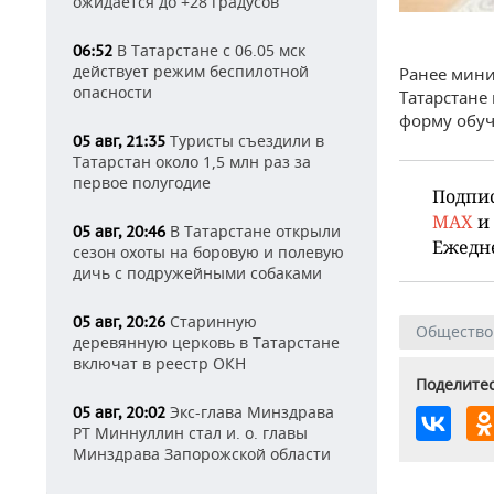
ожидается до +28 градусов
В Татарстане с 06.05 мск
06:52
действует режим беспилотной
Ранее мини
опасности
Татарстане
форму обуч
Туристы съездили в
05 авг, 21:35
Татарстан около 1,5 млн раз за
первое полугодие
Подпи
MAX
и
В Татарстане открыли
05 авг, 20:46
Ежедн
сезон охоты на боровую и полевую
дичь с подружейными собаками
Старинную
05 авг, 20:26
Общество
деревянную церковь в Татарстане
включат в реестр ОКН
Поделитес
Экс-глава Минздрава
05 авг, 20:02
РТ Миннуллин стал и. о. главы
Минздрава Запорожской области