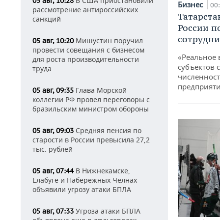
В США приостановили
05 авг, 10:28
Бизнес
00
рассмотрение антироссийских
Татарста
санкций
России п
сотрудни
Мишустин поручил
05 авг, 10:20
провести совещания с бизнесом
«Реальное 
для роста производительности
субъектов 
труда
численност
предприят
Глава Морской
05 авг, 09:35
коллегии РФ провел переговоры с
бразильским министром обороны
Средняя пенсия по
05 авг, 09:03
старости в России превысила 27,2
тыс. рублей
В Нижнекамске,
05 авг, 07:44
Елабуге и Набережных Челнах
объявили угрозу атаки БПЛА
Угроза атаки БПЛА
05 авг, 07:33