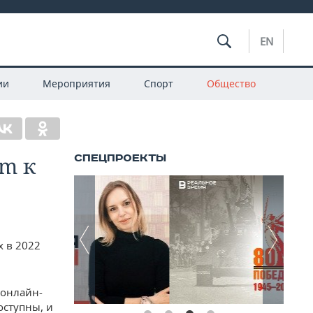
EN
ии
Мероприятия
Спорт
Общество
om к
х в 2022
 онлайн-
оступны, и