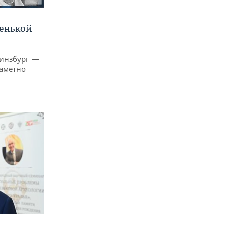
ленькой
Гинзбург —
заметно