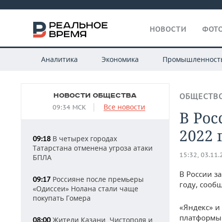
НОВОСТИ
ФОТО
Аналитика
Экономика
Промышленност
НОВОСТИ ОБЩЕСТВА
ОБЩЕСТВ
Все новости
09:34 МСК
В Рос
2022 
В четырех городах
09:18
Татарстана отменена угроза атаки
15:32, 03.11
БПЛА
В России з
Россияне после премьеры
09:17
году, сооб
«Одиссеи» Нолана стали чаще
покупать Гомера
«Яндекс» и
платформы 
Жители Казани, Чистополя и
08:00