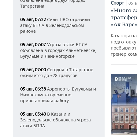
объявлена еще в двух городах
Спорт
05 а
Татарстана
«Много з
трансфер
Силы ПВО отразили
05 авг, 07:22
«Ак Барс
атаку БПЛА в Зеленодольском
районе
Казанцы на
подготовку
Угроза атаки БПЛА
05 авг, 07:07
пребывают 
объявлена в городах Альметьевске,
тренер ко
Бугульме и Лениногорске
Сегодня в Татарстане
05 авг, 07:00
ожидается до +28 градусов
Аэропорты Бугульмы и
05 авг, 06:38
Нижнекамска временно
приостановили работу
В Казани и
05 авг, 05:40
Зеленодольске объявлена угроза
атаки БПЛА