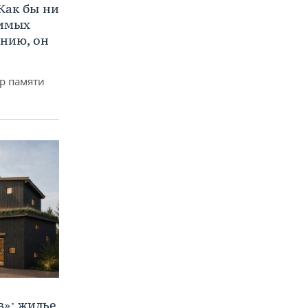
Как бы ни
нимых
ению, он
р памяти
в»: жилье