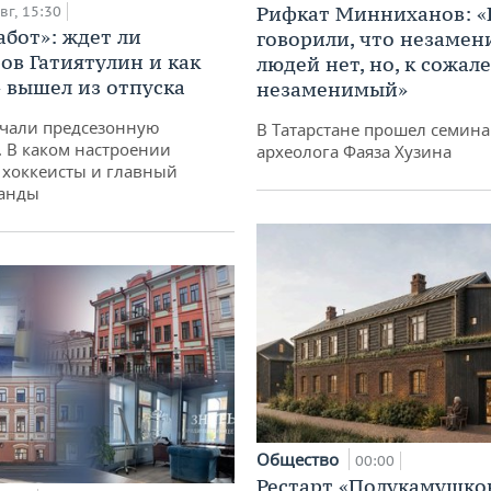
Рифкат Минниханов: «
вг, 15:30
абот»: ждет ли
говорили, что незаме
ов Гатиятулин и как
людей нет, но, к сожал
» вышел из отпуска
незаменимый»
чали предсезонную
В Татарстане прошел семина
. В каком настроении
археолога Фаяза Хузина
хоккеисты и главный
манды
Общество
00:00
Рестарт «Полукамушко