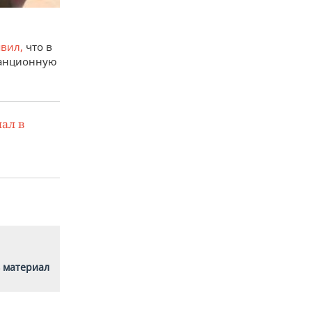
явил,
что в
танционную
ал в
 материал