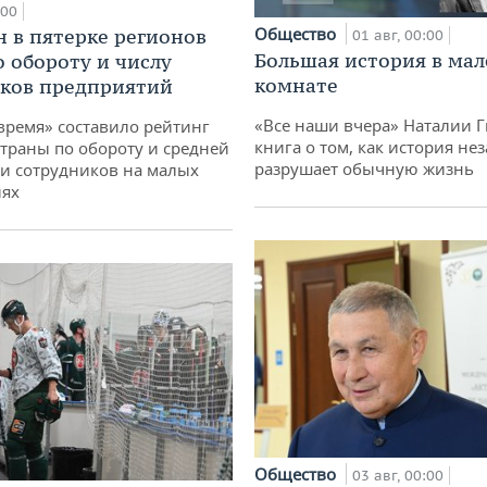
:00
Общество
н в пятерке регионов
01 авг, 00:00
Большая история в ма
о обороту и числу
комнате
ков предприятий
«Все наши вчера» Наталии 
время» составило рейтинг
книга о том, как история не
страны по обороту и средней
разрушает обычную жизнь
и сотрудников на малых
иях
Общество
03 авг, 00:00