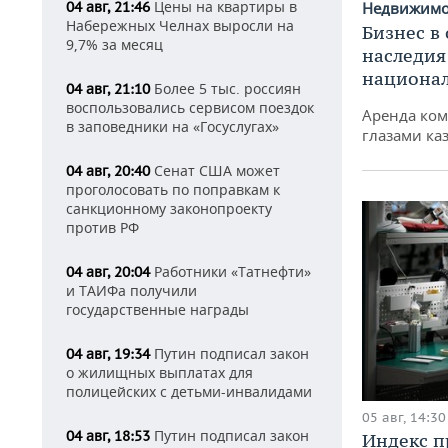
Цены на квартиры в
04 авг, 21:46
Недвижим
Набережных Челнах выросли на
Бизнес в
9,7% за месяц
наследия
национа
Более 5 тыс. россиян
04 авг, 21:10
воспользовались сервисом поездок
Аренда ко
в заповедники на «Госуслугах»
глазами ка
Сенат США может
04 авг, 20:40
проголосовать по поправкам к
санкционному законопроекту
против РФ
Работники «Татнефти»
04 авг, 20:04
и ТАИФа получили
государственные награды
Путин подписал закон
04 авг, 19:34
о жилищных выплатах для
полицейских с детьми-инвалидами
05 авг, 14:30
Путин подписал закон
04 авг, 18:53
Индекс 