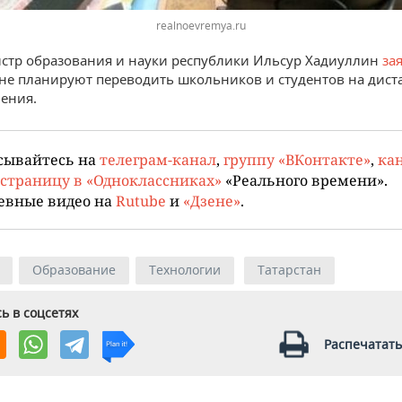
realnoevremya.ru
стр образования и науки республики Ильсур Хадиуллин
за
 не планируют переводить школьников и студентов на дис
ения.
сывайтесь на
телеграм-канал
,
группу «ВКонтакте»
,
кан
страницу в «Одноклассниках»
«Реального времени».
евные видео на
Rutube
и
«Дзене»
.
Образование
Технологии
Татарстан
ь в соцсетях
Распечатать