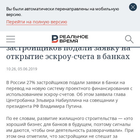
Вы были автоматически перенаправлены на мобильную
версию.
Перейти на полную версию
РЕГИОНЫ
НЕДВИЖИМОСТЬ
Набиуллина: треть российских
БАШКОРТОСТАН
НОВОСТИ
застройщиков подали заявку на
ТАТАРСТАН
АНАЛИТИКА
открытие эскроу-счета в банках
УДМУРТИЯ
НОВОСТИ АНАЛИТИКИ
ЭКОНОМИКА
10:26, 05.06.2019
ДЕКЛАРАЦИИ О ДОХОДАХ
НОВОСТИ ЭКОНОМИКИ
ПРОМЫШЛЕННОСТЬ
В России 27% застройщиков подали заявки в банки на
перевод на новую систему проектного финансирования с
КОРОЛИ ГОСЗАКАЗА ПФО
ФИНАНСЫ
НОВОСТИ
НЕДВИЖИМОСТЬ
использованием эскроу-счетов. Об этом заявила глава
ПРОМЫШЛЕННОСТИ
Центробанка Эльвира Набиуллина на совещании у
президента РФ Владимира Путина.
ВУЗЫ ТАТАРСТАНА
БАНКИ
НОВОСТИ НЕДВИЖИМОСТИ
АВТО
АГРОПРОМ
По ее словам, развитие жилищного строительства — «это
КОМУ ПРИНАДЛЕЖАТ
БЮДЖЕТ
НОВОСТИ АВТО
БИЗНЕС
хороший бизнес для банков в будущем, поэтому сигналы
ТОРГОВЫЕ ЦЕНТРЫ
МАШИНОСТРОЕНИЕ
им даются, чтобы они деятельность разворачивали». При
ТАТАРСТАНА
этом она отметили, что застройщики не спешат за
ИНВЕСТИЦИИ
НОВОСТИ БИЗНЕСА
ТЕХНОЛОГИИ