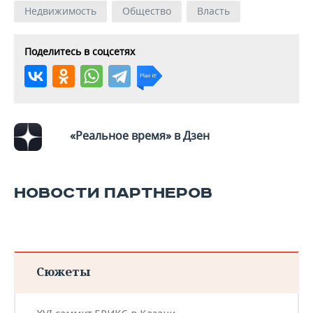
ВОДНЫЕ ВИДЫ СПОРТА
ОБРАЗОВАНИЕ
Недвижимость
Общество
Власть
ХОККЕЙ С МЯЧОМ
ПРОИСШЕСТВИЯ
Поделитесь в соцсетях
«Реальное время» в Дзен
НОВОСТИ ПАРТНЕРОВ
Сюжеты