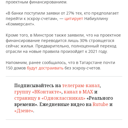
НЕФТЕХИМИЯ
проектным финансированием.
РОЗНИЧНАЯ ТОРГОВЛЯ
НОВОСТИ ТЕХНОЛОГИЙ
МЕРОПРИЯТИЯ
«В банки поступили заявки от 27% тех, кто предполагает
НЕФТЬ
перейти к эскроу-счетам», —
цитирует
Набиуллину
ТРАНСПОРТ
IT
НОВОСТИ МЕРОПРИЯТИЙ
СПОРТ
«Коммерсант».
ОПК
Кроме того, в Минстрое также заявили, что на проектное
УСЛУГИ
МЕДИА
ВЫЕЗДНАЯ РЕДАКЦИЯ
НОВОСТИ СПОРТА
ОБЩЕСТВО
финансирование переводится лишь 30% строящегося
ЭНЕРГЕТИКА
сейчас жилья. Предварительно, полноценный переход
ТЕЛЕКОММУНИКАЦИИ
БИЗНЕС-БРАНЧИ
ФУТБОЛ
НОВОСТИ ОБЩЕСТВА
ФОТОГАЛЕРЕЯ
отрасли на новые правила произойдет к 2021 году.
Напомним, ранее сообщалось, что в Татарстане почти
ONLINE-КОНФЕРЕНЦИИ
ХОККЕЙ
ВЛАСТЬ
СЮЖЕТЫ
150 домов
будут достраивать
без эскроу-счетов.
ОТКРЫТАЯ ЛЕКЦИЯ
БАСКЕТБОЛ
ИНФРАСТРУКТУРА
СПРАВОЧНИК
Подписывайтесь на
телеграм-канал
,
ВОЛЕЙБОЛ
ИСТОРИЯ
СПИСОК ПЕРСОН
ПОЛНАЯ ВЕРСИЯ
группу «ВКонтакте»
,
канал в MAX
и
страницу в «Одноклассниках»
«Реального
КИБЕРСПОРТ
КУЛЬТУРА
СПИСОК КОМПАНИЙ
времени». Ежедневные видео на
Rutube
и
«Дзене»
.
ФИГУРНОЕ КАТАНИЕ
МЕДИЦИНА