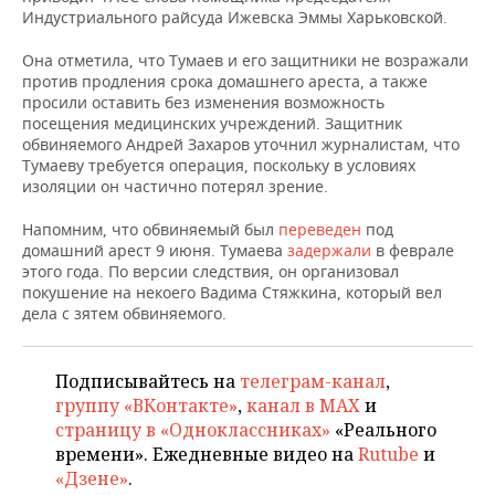
НЕФТЕХИМИЯ
Индустриального райсуда Ижевска Эммы Харьковской.
РОЗНИЧНАЯ ТОРГОВЛЯ
НОВОСТИ ТЕХНОЛОГИЙ
МЕРОПРИЯТИЯ
НЕФТЬ
Она отметила, что Тумаев и его защитники не возражали
против продления срока домашнего ареста, а также
ТРАНСПОРТ
IT
НОВОСТИ МЕРОПРИЯТИЙ
СПОРТ
просили оставить без изменения возможность
ОПК
посещения медицинских учреждений. Защитник
УСЛУГИ
МЕДИА
ВЫЕЗДНАЯ РЕДАКЦИЯ
НОВОСТИ СПОРТА
ОБЩЕСТВО
обвиняемого Андрей Захаров уточнил журналистам, что
ЭНЕРГЕТИКА
Тумаеву требуется операция, поскольку в условиях
изоляции он частично потерял зрение.
ТЕЛЕКОММУНИКАЦИИ
БИЗНЕС-БРАНЧИ
ФУТБОЛ
НОВОСТИ ОБЩЕСТВА
ФОТОГАЛЕРЕЯ
Напомним, что обвиняемый был
переведен
под
ONLINE-КОНФЕРЕНЦИИ
ХОККЕЙ
ВЛАСТЬ
СЮЖЕТЫ
домашний арест 9 июня. Тумаева
задержали
в феврале
этого года. По версии следствия, он организовал
покушение на некоего Вадима Стяжкина, который вел
ОТКРЫТАЯ ЛЕКЦИЯ
БАСКЕТБОЛ
ИНФРАСТРУКТУРА
СПРАВОЧНИК
дела с зятем обвиняемого.
ВОЛЕЙБОЛ
ИСТОРИЯ
СПИСОК ПЕРСОН
ПОЛНАЯ ВЕРСИЯ
Подписывайтесь на
телеграм-канал
,
КИБЕРСПОРТ
КУЛЬТУРА
СПИСОК КОМПАНИЙ
группу «ВКонтакте»
,
канал в MAX
и
страницу в «Одноклассниках»
«Реального
ФИГУРНОЕ КАТАНИЕ
МЕДИЦИНА
времени». Ежедневные видео на
Rutube
и
«Дзене»
.