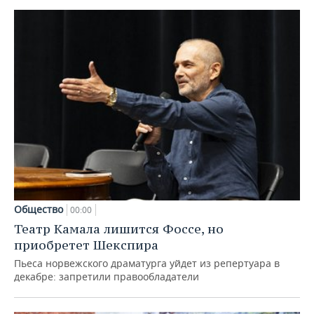
Общество
00:00
Театр Камала лишится Фоссе, но
приобретет Шекспира
Пьеса норвежского драматурга уйдет из репертуара в
декабре: запретили правообладатели