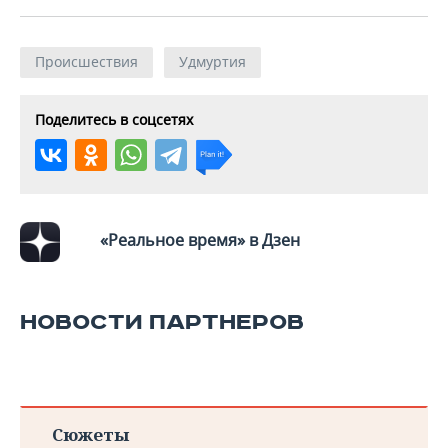
ВОДНЫЕ ВИДЫ СПОРТА
ОБРАЗОВАНИЕ
ХОККЕЙ С МЯЧОМ
ПРОИСШЕСТВИЯ
Происшествия
Удмуртия
Поделитесь в соцсетях
«Реальное время» в Дзен
НОВОСТИ ПАРТНЕРОВ
Сюжеты