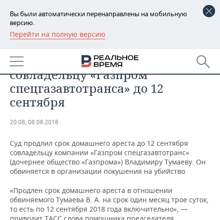
Вы были автоматически перенаправлены на мобильную
версию.
Перейти на полную версию
РЕГИОНЫ
ПРОИСШЕСТВИЯ
Суд продлил домашний арест
БАШКОРТОСТАН
НОВОСТИ
совладельцу «Газпром
ТАТАРСТАН
АНАЛИТИКА
спецгазавтотранса» до 12
сентября
УДМУРТИЯ
НОВОСТИ АНАЛИТИКИ
ЭКОНОМИКА
20:08, 08.08.2018
ДЕКЛАРАЦИИ О ДОХОДАХ
НОВОСТИ ЭКОНОМИКИ
ПРОМЫШЛЕННОСТЬ
Суд продлил срок домашнего ареста до 12 сентября
КОРОЛИ ГОСЗАКАЗА ПФО
ФИНАНСЫ
НОВОСТИ
НЕДВИЖИМОСТЬ
совладельцу компании «Газпром спецгазавтотранс»
ПРОМЫШЛЕННОСТИ
(дочернее общество «Газпрома») Владимиру Тумаеву. Он
ВУЗЫ ТАТАРСТАНА
БАНКИ
НОВОСТИ НЕДВИЖИМОСТИ
АВТО
обвиняется в организации покушения на убийство.
АГРОПРОМ
«Продлен срок домашнего ареста в отношении
КОМУ ПРИНАДЛЕЖАТ
БЮДЖЕТ
НОВОСТИ АВТО
БИЗНЕС
обвиняемого Тумаева В. А. на срок один месяц трое суток,
ТОРГОВЫЕ ЦЕНТРЫ
МАШИНОСТРОЕНИЕ
ТАТАРСТАНА
то есть по 12 сентября 2018 года включительно», —
ИНВЕСТИЦИИ
НОВОСТИ БИЗНЕСА
ТЕХНОЛОГИИ
приводит ТАСС слова помощника председателя