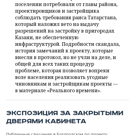
ВОДНЫЕ ВИДЫ СПОРТА
ОБРАЗОВАНИЕ
поселении потребовали от главы района,
проектировщиков и застройщика
ХОККЕЙ С МЯЧОМ
ПРОИСШЕСТВИЯ
соблюдать требования раиса Татарстана,
который наложил вето на выдачу
разрешений на застройку в пригородах
Казани, не обеспеченную
инфраструктурой. Подробности скандала,
история замечаний к проекту, которые
внесли в протокол, но не учли на деле, и
общей для всех таких процедур
проблеме, которая позволяет вопреки
воле населения реализовать угодные
чиновникам и застройщикам проекты —
в материале «Реального времени».
ЭКСПОЗИЦИЯ ЗА ЗАКРЫТЫМИ
ДВЕРЯМИ КАБИНЕТА
Публичные слушания в Богородском по проекту