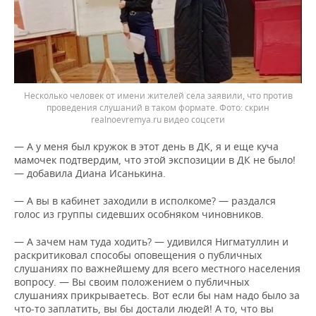
Несколько человек от имени жителей села заявили, что против
проведения слушаний в таком формате.
скрин
realnoevremya.ru видео соцсети
— А у меня был кружок в этот день в ДК, я и еще куча
мамочек подтвердим, что этой экспозиции в ДК не было!
— добавила Диана Исанькина.
— А вы в кабинет заходили в исполкоме? — раздался
голос из группы сидевших особняком чиновников.
— А зачем нам туда ходить? — удивился Нигматуллин и
раскритиковал способы оповещения о публичных
слушаниях по важнейшему для всего местного населения
вопросу. — Вы своим положением о публичных
слушаниях прикрываетесь. Вот если бы нам надо было за
что-то заплатить, вы бы достали людей! А то, что вы