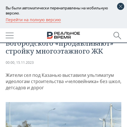
Вы были автоматически перенаправлены на мобильную
версию.
Перейти на полную версию
РЕГИОНЫ
ПРОИСШЕСТВИЯ
«Вы против, но я обязан»: власти
БАШКОРТОСТАН
НОВОСТИ
Богородского «продавливают»
ТАТАРСТАН
АНАЛИТИКА
стройку многоэтажного ЖК
УДМУРТИЯ
НОВОСТИ АНАЛИТИКИ
ЭКОНОМИКА
00:00, 15.11.2023
ДЕКЛАРАЦИИ О ДОХОДАХ
НОВОСТИ ЭКОНОМИКИ
ПРОМЫШЛЕННОСТЬ
Жители сел под Казанью выставили ультиматум
идеологам строительства «человейника» без школ,
КОРОЛИ ГОСЗАКАЗА ПФО
ФИНАНСЫ
НОВОСТИ
НЕДВИЖИМОСТЬ
детсадов и дорог
ПРОМЫШЛЕННОСТИ
ВУЗЫ ТАТАРСТАНА
БАНКИ
НОВОСТИ НЕДВИЖИМОСТИ
АВТО
АГРОПРОМ
КОМУ ПРИНАДЛЕЖАТ
БЮДЖЕТ
НОВОСТИ АВТО
БИЗНЕС
ТОРГОВЫЕ ЦЕНТРЫ
МАШИНОСТРОЕНИЕ
ТАТАРСТАНА
ИНВЕСТИЦИИ
НОВОСТИ БИЗНЕСА
ТЕХНОЛОГИИ