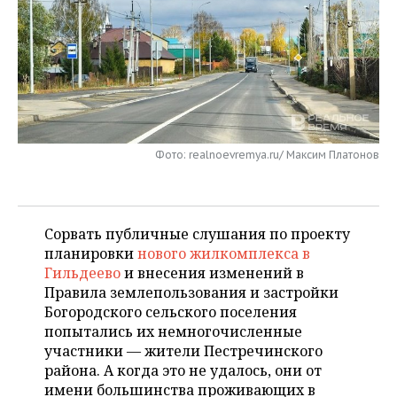
НЕФТЕХИМИЯ
РОЗНИЧНАЯ ТОРГОВЛЯ
НОВОСТИ ТЕХНОЛОГИЙ
МЕРОПРИЯТИЯ
НЕФТЬ
ТРАНСПОРТ
IT
НОВОСТИ МЕРОПРИЯТИЙ
СПОРТ
ОПК
УСЛУГИ
МЕДИА
ВЫЕЗДНАЯ РЕДАКЦИЯ
НОВОСТИ СПОРТА
ОБЩЕСТВО
ЭНЕРГЕТИКА
ТЕЛЕКОММУНИКАЦИИ
БИЗНЕС-БРАНЧИ
ФУТБОЛ
НОВОСТИ ОБЩЕСТВА
ФОТОГАЛЕРЕЯ
Фото: realnoevremya.ru/ Максим Платонов
ONLINE-КОНФЕРЕНЦИИ
ХОККЕЙ
ВЛАСТЬ
СЮЖЕТЫ
Сорвать публичные слушания по проекту
ОТКРЫТАЯ ЛЕКЦИЯ
БАСКЕТБОЛ
ИНФРАСТРУКТУРА
СПРАВОЧНИК
планировки
нового жилкомплекса в
Гильдеево
и внесения изменений в
ВОЛЕЙБОЛ
ИСТОРИЯ
СПИСОК ПЕРСОН
ПОЛНАЯ ВЕРСИЯ
Правила землепользования и застройки
Богородского сельского поселения
КИБЕРСПОРТ
КУЛЬТУРА
СПИСОК КОМПАНИЙ
попытались их немногочисленные
участники — жители Пестречинского
ФИГУРНОЕ КАТАНИЕ
МЕДИЦИНА
района. А когда это не удалось, они от
имени большинства проживающих в