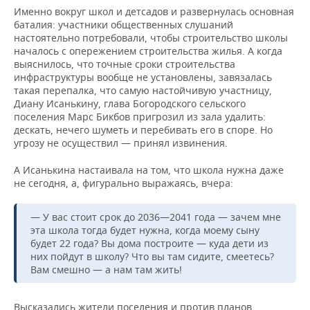
Именно вокруг школ и детсадов и развернулась основная
баталия: участники общественных слушаний
настоятельно потребовали, чтобы строительство школы
началось с опережением строительства жилья. А когда
выяснилось, что точные сроки строительства
инфраструктуры вообще не установлены, завязалась
такая перепалка, что самую настойчивую участницу,
Диану Исанькину, глава Богородского сельского
поселения Марс Бикбов пригрозил из зала удалить:
дескать, нечего шуметь и перебивать его в споре. Но
угрозу не осуществил — принял извинения.
А Исанькина настаивала на том, что школа нужна даже
не сегодня, а, фигурально выражаясь, вчера:
— У вас стоит срок до 2036—2041 года — зачем мне
эта школа тогда будет нужна, когда моему сыну
будет 22 года? Вы дома построите — куда дети из
них пойдут в школу? Что вы там сидите, смеетесь?
Вам смешно — а нам там жить!
Высказались жители поселения и против планов