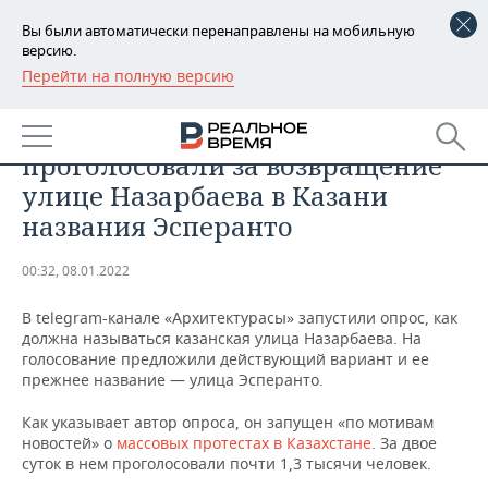
Вы были автоматически перенаправлены на мобильную
версию.
Перейти на полную версию
РЕГИОНЫ
ОБЩЕСТВО
Более 80% опрошенных
БАШКОРТОСТАН
НОВОСТИ
проголосовали за возвращение
ТАТАРСТАН
АНАЛИТИКА
улице Назарбаева в Казани
названия Эсперанто
УДМУРТИЯ
НОВОСТИ АНАЛИТИКИ
ЭКОНОМИКА
00:32, 08.01.2022
ДЕКЛАРАЦИИ О ДОХОДАХ
НОВОСТИ ЭКОНОМИКИ
ПРОМЫШЛЕННОСТЬ
В telegram-канале «Архитектурасы» запустили опрос, как
КОРОЛИ ГОСЗАКАЗА ПФО
ФИНАНСЫ
НОВОСТИ
НЕДВИЖИМОСТЬ
должна называться казанская улица Назарбаева. На
ПРОМЫШЛЕННОСТИ
голосование предложили действующий вариант и ее
ВУЗЫ ТАТАРСТАНА
БАНКИ
НОВОСТИ НЕДВИЖИМОСТИ
АВТО
прежнее название — улица Эсперанто.
АГРОПРОМ
Как указывает автор опроса, он запущен «по мотивам
КОМУ ПРИНАДЛЕЖАТ
БЮДЖЕТ
НОВОСТИ АВТО
БИЗНЕС
новостей» о
массовых протестах в Казахстане
. За двое
ТОРГОВЫЕ ЦЕНТРЫ
МАШИНОСТРОЕНИЕ
ТАТАРСТАНА
суток в нем проголосовали почти 1,3 тысячи человек.
ИНВЕСТИЦИИ
НОВОСТИ БИЗНЕСА
ТЕХНОЛОГИИ