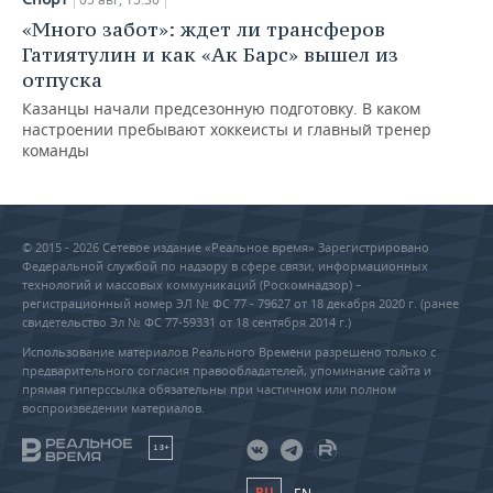
«Много забот»: ждет ли трансферов
Гатиятулин и как «Ак Барс» вышел из
отпуска
Казанцы начали предсезонную подготовку. В каком
настроении пребывают хоккеисты и главный тренер
команды
© 2015 - 2026 Сетевое издание «Реальное время» Зарегистрировано
Федеральной службой по надзору в сфере связи, информационных
технологий и массовых коммуникаций (Роскомнадзор) –
регистрационный номер ЭЛ № ФС 77 - 79627 от 18 декабря 2020 г. (ранее
свидетельство Эл № ФС 77-59331 от 18 сентября 2014 г.)
Использование материалов Реального Времени разрешено только с
предварительного согласия правообладателей, упоминание сайта и
прямая гиперссылка обязательны при частичном или полном
воспроизведении материалов.
18+
RU