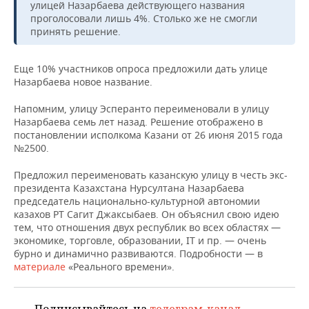
ВОДНЫЕ ВИДЫ СПОРТА
ОБРАЗОВАНИЕ
улицей Назарбаева действующего названия
проголосовали лишь 4%. Столько же не смогли
принять решение.
ХОККЕЙ С МЯЧОМ
ПРОИСШЕСТВИЯ
Еще 10% участников опроса предложили дать улице
Назарбаева новое название.
Напомним, улицу Эсперанто переименовали в улицу
Назарбаева семь лет назад. Решение отображено в
постановлении исполкома Казани от 26 июня 2015 года
№2500.
Предложил переименовать казанскую улицу в честь экс-
президента Казахстана Нурсултана Назарбаева
председатель национально-культурной автономии
казахов РТ Сагит Джаксыбаев. Он объяснил свою идею
тем, что отношения двух республик во всех областях —
экономике, торговле, образовании, IT и пр. — очень
бурно и динамично развиваются. Подробности — в
материале
«Реального времени».