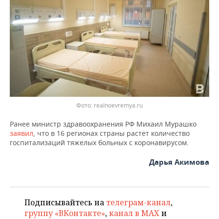
ВОДНЫЕ ВИДЫ СПОРТА
ОБРАЗОВАНИЕ
ХОККЕЙ С МЯЧОМ
ПРОИСШЕСТВИЯ
Фото: realnoevremya.ru
Ранее министр здравоохранения РФ Михаил Мурашко
заявил
, что в 16 регионах страны растет количество
госпитализаций тяжелых больных с коронавирусом.
Дарья Акимова
Подписывайтесь на
телеграм-канал
,
группу «ВКонтакте»
,
канал в MAX
и