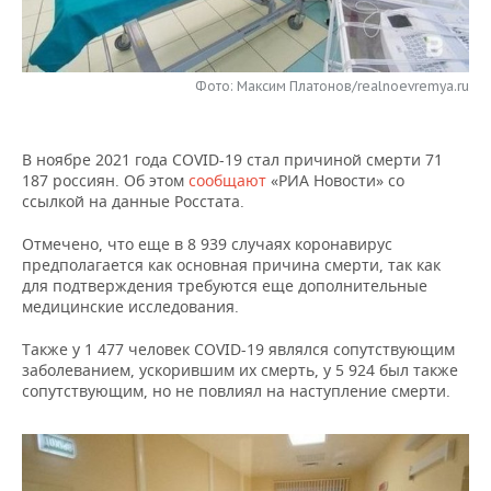
НЕФТЕХИМИЯ
РОЗНИЧНАЯ ТОРГОВЛЯ
НОВОСТИ ТЕХНОЛОГИЙ
МЕРОПРИЯТИЯ
НЕФТЬ
Фото: Максим Платонов/realnoevremya.ru
ТРАНСПОРТ
IT
НОВОСТИ МЕРОПРИЯТИЙ
СПОРТ
ОПК
УСЛУГИ
МЕДИА
ВЫЕЗДНАЯ РЕДАКЦИЯ
НОВОСТИ СПОРТА
ОБЩЕСТВО
ЭНЕРГЕТИКА
В ноябре 2021 года COVID-19 стал причиной смерти 71
187 россиян. Об этом
сообщают
«РИА Новости» со
ТЕЛЕКОММУНИКАЦИИ
БИЗНЕС-БРАНЧИ
ФУТБОЛ
НОВОСТИ ОБЩЕСТВА
ФОТОГАЛЕРЕЯ
ссылкой на данные Росстата.
ONLINE-КОНФЕРЕНЦИИ
ХОККЕЙ
ВЛАСТЬ
СЮЖЕТЫ
Отмечено, что еще в 8 939 случаях коронавирус
предполагается как основная причина смерти, так как
для подтверждения требуются еще дополнительные
ОТКРЫТАЯ ЛЕКЦИЯ
БАСКЕТБОЛ
ИНФРАСТРУКТУРА
СПРАВОЧНИК
медицинские исследования.
ВОЛЕЙБОЛ
ИСТОРИЯ
СПИСОК ПЕРСОН
ПОЛНАЯ ВЕРСИЯ
Также у 1 477 человек COVID-19 являлся сопутствующим
заболеванием, ускорившим их смерть, у 5 924 был также
сопутствующим, но не повлиял на наступление смерти.
КИБЕРСПОРТ
КУЛЬТУРА
СПИСОК КОМПАНИЙ
ФИГУРНОЕ КАТАНИЕ
МЕДИЦИНА