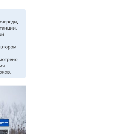
очереди,
танции,
ой
 втором
смотрено
ия
оков.