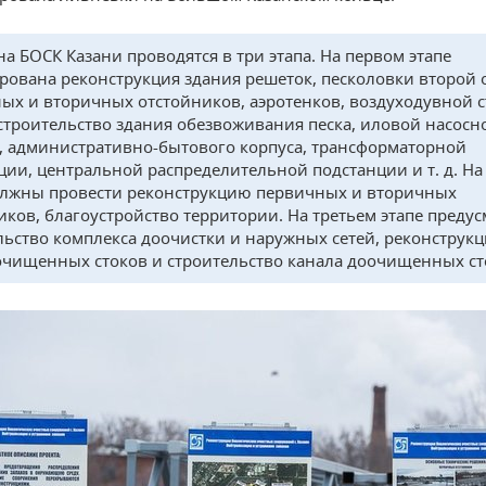
на БОСК Казани проводятся в три этапа. На первом этапе
рована реконструкция здания решеток, песколовки второй 
ых и вторичных отстойников, аэротенков, воздуходувной с
 строительство здания обезвоживания песка, иловой насосн
, административно-бытового корпуса, трансформаторной
ции, центральной распределительной подстанции и т. д. На
олжны провести реконструкцию первичных и вторичных
иков, благоустройство территории. На третьем этапе преду
льство комплекса доочистки и наружных сетей, реконструкц
очищенных стоков и строительство канала доочищенных ст