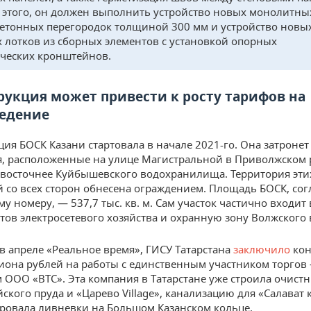
этого, он должен выполнить устройство новых монолитны
етонных перегородок толщиной 300 мм и устройство новы
 лотков из сборных элементов с установкой опорных
ческих кронштейнов.
рукция может привести к росту тарифов на
едение
ция БОСК Казани стартовала в начале 2021-го. Она затроне
, расположенные на улице Магистральной в Приволжском 
 восточнее Куйбышевского водохранилища. Территория эти
 со всех сторон обнесена ограждением. Площадь БОСК, сог
му номеру, — 537,7 тыс. кв. м. Сам участок частично входит
тов электросетевого хозяйства и охранную зону Волжского 
 в апреле «Реальное время», ГИСУ Татарстана
заключило
кон
иона рублей на работы с единственным участником торгов
 ООО «ВТС». Эта компания в Татарстане уже строила очист
ского пруда и «Царево Village», канализацию для «Салават 
ровала ливневки на Большом Казанском кольце.