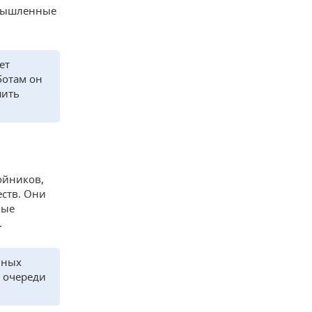
омышленные
ет
ботам он
шить
ойников,
ств. Они
ные
.
чных
й очереди