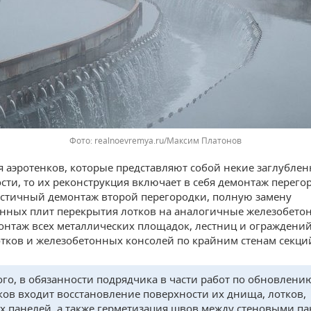
realnoevremya.ru/Максим Платонов
ся аэротенков, которые представляют собой некие заглубле
сти, то их реконструкция включает в себя демонтаж перего
астичный демонтаж второй перегородки, полную замену
нных плит перекрытия лотков на аналогичные железобето
онтаж всех металлических площадок, лестниц и ограждений,
тков и железобетонных консолей по крайним стенам секци
ого, в обязанности подрядчика в части работ по обновлени
ков входит восстановление поверхности их днища, лотков,
х панелей, а также герметизация швов между стеновыми па