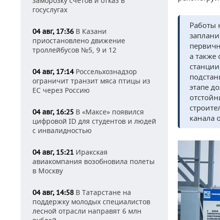
заморозку счетов и отказ в
госуслугах
Работы 
В Казани
04 авг, 17:36
заплани
приостановлено движение
первичн
троллейбусов №5, 9 и 12
а также
станции
Россельхознадзор
04 авг, 17:14
подстан
ограничит транзит мяса птицы из
этапе д
ЕС через Россию
отстойн
строите
В «Максе» появился
04 авг, 16:25
канала 
цифровой ID для студентов и людей
с инвалидностью
Иракская
04 авг, 15:21
авиакомпания возобновила полеты
в Москву
В Татарстане на
04 авг, 14:58
поддержку молодых специалистов
лесной отрасли направят 6 млн