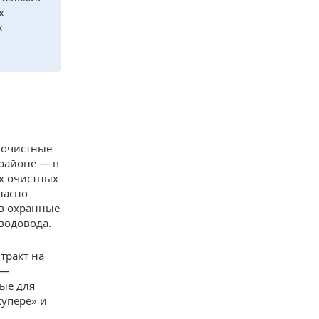
х
х
т очистные
районе — в
х очистных
ласно
 в охранные
водовода.
тракт на
 —
ные для
купере» и