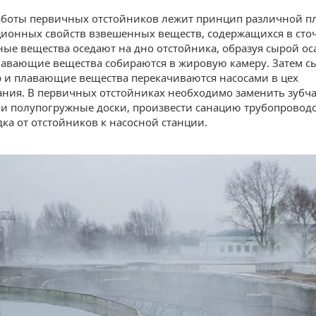
аботы первичных отстойников лежит принцип различной п
ионных свойств взвешенных веществ, содержащихся в сточ
ные вещества оседают на дно отстойника, образуя сырой ос
лавающие вещества собираются в жировую камеру. Затем с
р и плавающие вещества перекачиваются насосами в цех
ния. В первичных отстойниках необходимо заменить зубч
и полупогружные доски, произвести санацию трубопровод
дка от отстойников к насосной станции.