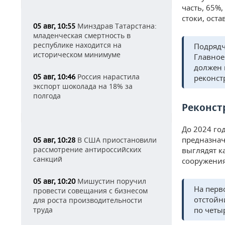
часть, 65%
стоки, ост
Минздрав Татарстана:
05 авг, 10:55
младенческая смертность в
республике находится на
Подрядч
историческом минимуме
Главное
должен 
Россия нарастила
05 авг, 10:46
реконст
экспорт шоколада на 18% за
полгода
Реконст
До 2024 го
предназнач
В США приостановили
05 авг, 10:28
рассмотрение антироссийских
выглядят к
санкций
сооружения
Мишустин поручил
05 авг, 10:20
На перв
провести совещания с бизнесом
отстойн
для роста производительности
труда
по четы