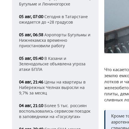
Бугульме и Лениногорске
Сегодня в Татарстане
05 авг, 07:00
ожидается до +28 градусов
Аэропорты Бугульмы и
05 авг, 06:38
Нижнекамска временно
приостановили работу
В Казани и
05 авг, 05:40
Зеленодольске объявлена угроза
атаки БПЛА
Что касает
землю емко
лотков и ч
Цены на квартиры в
04 авг, 21:46
Набережных Челнах выросли на
железобето
9,7% за месяц
плиты, дем
сливных ло
Более 5 тыс. россиян
04 авг, 21:10
воспользовались сервисом поездок
Кроме т
в заповедники на «Госуслугах»
аэротен
стеновы