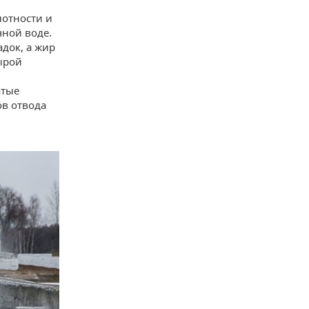
лотности и
ной воде.
адок, а жир
ырой
атые
ов отвода