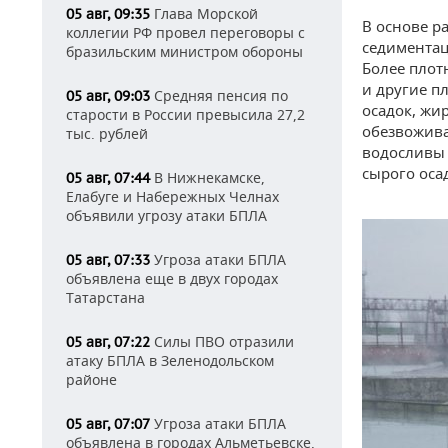
Глава Морской
05 авг, 09:35
В основе р
коллегии РФ провел переговоры с
седиментац
бразильским министром обороны
Более плот
и другие п
Средняя пенсия по
05 авг, 09:03
осадок, жи
старости в России превысила 27,2
обезвожива
тыс. рублей
водосливы 
сырого оса
В Нижнекамске,
05 авг, 07:44
Елабуге и Набережных Челнах
объявили угрозу атаки БПЛА
Угроза атаки БПЛА
05 авг, 07:33
объявлена еще в двух городах
Татарстана
Силы ПВО отразили
05 авг, 07:22
атаку БПЛА в Зеленодольском
районе
Угроза атаки БПЛА
05 авг, 07:07
объявлена в городах Альметьевске,