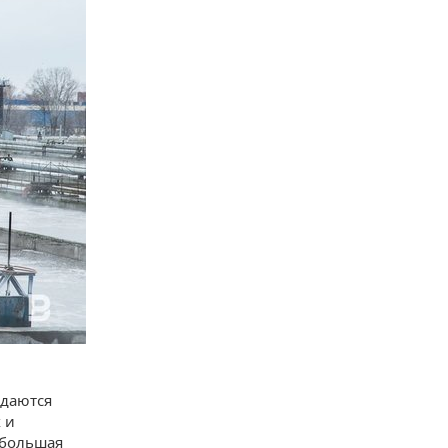
одаются
 и
 большая