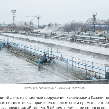
realnoevremya.ru/Максим Платонов
шний день на очистные сооружения канализации Казани п
ые сточные воды, производственные стоки промышленных
ых предприятий города. В общем количестве сточных вод