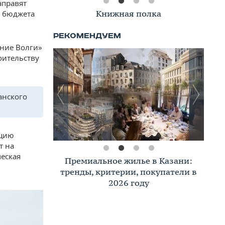
аправят
Книжная полка
з бюджета
ение Волги»
оительству
анского
кцию
т на
еская
Премиальное жилье в Казани:
тренды, критерии, покупатели в
2026 году