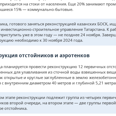
, приходится на стоки от населения. Еще 20% занимают пр
авшиеся 15% — коммунально-бытовые.
ика, готового заняться реконструкцией казанских БОСК, ищ
 инвестиционно-строительное управление Татарстана. К ра
приступить уже в этом году — не позднее 24 ноября. Завер
рукцию необходимо к 30 ноября 2024 года.
рукция отстойников и аэротенков
да планируется провести реконструкцию 12 первичных отст
енных для улавливания из сточной воды взвешенных веще
ак открытые и круглые заглубленные в землю железобетон
 с внутренним диаметром 40 метров и глубиной 5,21 метра
ом этапе реконструкции подлежит группа из четырех перви
иков второй очереди, на втором этапе — две группы перво
ре отстойника.