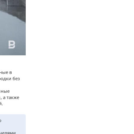
нные в
родки без
нные
 а также
й.
ю
нелями.