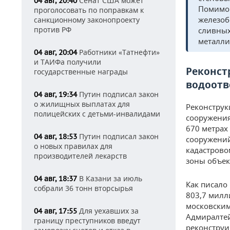
Сенат США может
04 авг, 20:40
Помимо 
проголосовать по поправкам к
железоб
санкционному законопроекту
против РФ
сливных
металли
Работники «Татнефти»
04 авг, 20:04
и ТАИФа получили
Реконст
государственные награды
водоотв
Путин подписал закон
04 авг, 19:34
о жилищных выплатах для
Реконструк
полицейских с детьми-инвалидами
сооружения
670 метрах
Путин подписал закон
04 авг, 18:53
сооружений
о новых правилах для
кадастрово
производителей лекарств
зоны объек
В Казани за июль
04 авг, 18:37
Как писало
собрали 36 тонн вторсырья
803,7 милл
московским
Для уехавших за
04 авг, 17:55
Адмиралтей
границу преступников введут
реконструи