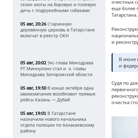
очистных с
сезон охоты на боровую и полевую
еще более 
дичь с подружейными собаками
Татарстана.
Старинную
05 авг, 20:26
Реконструк
деревянную церковь в Татарстане
национальн
включат в реестр ОКН
и реконстр
В июне 
Экс-глава Минздрава
05 авг, 20:02
и федер
РТ Миннуллин стал и. о. главы
Минздрава Запорожской области
Судя по до
В конце октября одна
05 авг, 19:30
первичного
авиакомпания возобновит прямые
реконструк
рейсы Казань — Дубай
очистка ст
В Татарстане
05 авг, 19:01
назначили нового начальника
отдела полиции по Азнакаевскому
району