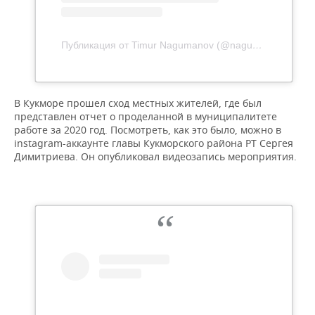
ВОДНЫЕ ВИДЫ СПОРТА
ОБРАЗОВАНИЕ
ХОККЕЙ С МЯЧОМ
ПРОИСШЕСТВИЯ
Публикация от Timur Nagumanov (@nagumanovtd)
В Кукморе прошел сход местных жителей, где был
представлен отчет о проделанной в муниципалитете
работе за 2020 год. Посмотреть, как это было, можно в
instagram-аккаунте главы Кукморского района РТ Сергея
Димитриева. Он опубликовал видеозапись мероприятия.