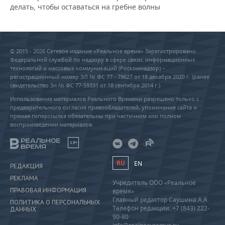
делать, чтобы оставаться на гребне волны
© 2015 - 2026 Сетевое издание «Реальное время» Зарегистрировано
Федеральной службой по надзору в сфере связи, информационных
технологий и массовых коммуникаций (Роскомнадзор) –
регистрационный номер ЭЛ № ФС 77 - 79627 от 18 декабря 2020 г. (ранее
свидетельство Эл № ФС 77-59331 от 18 сентября 2014 г.)
Использование материалов Реального Времени разрешено только с
предварительного согласия правообладателей, упоминание сайта и
прямая гиперссылка обязательны при частичном или полном
воспроизведении материалов.
18+
RU
EN
РЕДАКЦИЯ
РЕКЛАМА
Учредитель ООО «Реальное
ПРАВОВАЯ ИНФОРМАЦИЯ
время»
Главный редактор Саушина А.А.
ПОЛИТИКА О ПЕРСОНАЛЬНЫХ
Телефон редакции: +7 (843) 222-
ДАННЫХ
90-80