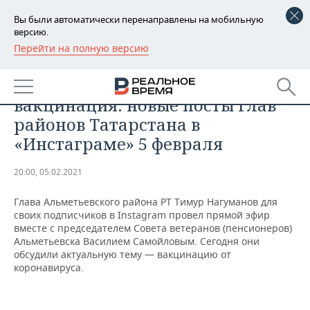
Вы были автоматически перенаправлены на мобильную
версию.
Перейти на полную версию
РЕГИОНЫ
ОБЩЕСТВО
Детский хоккей, сходы граждан,
БАШКОРТОСТАН
НОВОСТИ
вакцинация: новые посты глав
ТАТАРСТАН
АНАЛИТИКА
районов Татарстана в
«Инстаграме» 5 февраля
УДМУРТИЯ
НОВОСТИ АНАЛИТИКИ
ЭКОНОМИКА
20:00, 05.02.2021
ДЕКЛАРАЦИИ О ДОХОДАХ
НОВОСТИ ЭКОНОМИКИ
ПРОМЫШЛЕННОСТЬ
Глава Альметьевского района РТ Тимур Нагуманов для
КОРОЛИ ГОСЗАКАЗА ПФО
ФИНАНСЫ
НОВОСТИ
НЕДВИЖИМОСТЬ
своих подписчиков в Instagram провел прямой эфир
ПРОМЫШЛЕННОСТИ
вместе с председателем Совета ветеранов (пенсионеров)
ВУЗЫ ТАТАРСТАНА
БАНКИ
НОВОСТИ НЕДВИЖИМОСТИ
АВТО
Альметьевска Василием Самойловым. Сегодня они
АГРОПРОМ
обсудили актуальную тему — вакцинацию от
коронавируса.
КОМУ ПРИНАДЛЕЖАТ
БЮДЖЕТ
НОВОСТИ АВТО
БИЗНЕС
ТОРГОВЫЕ ЦЕНТРЫ
МАШИНОСТРОЕНИЕ
ТАТАРСТАНА
ИНВЕСТИЦИИ
НОВОСТИ БИЗНЕСА
ТЕХНОЛОГИИ