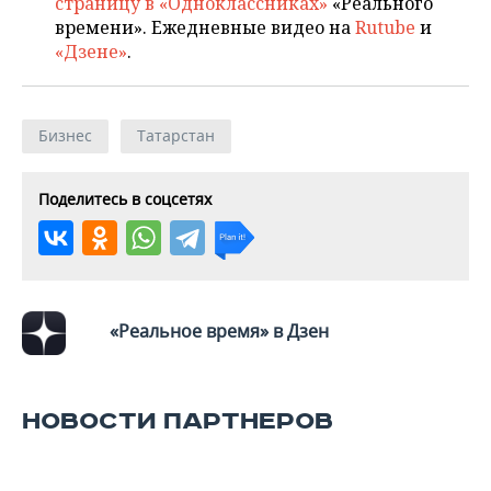
страницу в «Одноклассниках»
«Реального
ВОДНЫЕ ВИДЫ СПОРТА
ОБРАЗОВАНИЕ
времени». Ежедневные видео на
Rutube
и
«Дзене»
.
ХОККЕЙ С МЯЧОМ
ПРОИСШЕСТВИЯ
Бизнес
Татарстан
Поделитесь в соцсетях
«Реальное время» в Дзен
НОВОСТИ ПАРТНЕРОВ