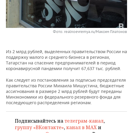
НЕФТЕХИМИЯ
РОЗНИЧНАЯ ТОРГОВЛЯ
НОВОСТИ ТЕХНОЛОГИЙ
МЕРОПРИЯТИЯ
НЕФТЬ
ТРАНСПОРТ
IT
НОВОСТИ МЕРОПРИЯТИЙ
СПОРТ
ОПК
Фото: realnoevremya.ru/Максим Платонов
УСЛУГИ
МЕДИА
ВЫЕЗДНАЯ РЕДАКЦИЯ
НОВОСТИ СПОРТА
ОБЩЕСТВО
ЭНЕРГЕТИКА
Из 2 млрд рублей, выделенных правительством России на
ТЕЛЕКОММУНИКАЦИИ
БИЗНЕС-БРАНЧИ
ФУТБОЛ
НОВОСТИ ОБЩЕСТВА
ФОТОГАЛЕРЕЯ
поддержку малого и среднего бизнеса в регионах,
Татарстан на спасение предпринимателей в период
ONLINE-КОНФЕРЕНЦИИ
ХОККЕЙ
ВЛАСТЬ
СЮЖЕТЫ
коронавирусной пандемии получит 67,637 тыс. рублей.
ОТКРЫТАЯ ЛЕКЦИЯ
БАСКЕТБОЛ
ИНФРАСТРУКТУРА
СПРАВОЧНИК
Как следует из постановления за подписью председателя
правительства России Михаила Мишустина, бюджетные
ассигнования в размере 2 млрд рублей будут переданы
ВОЛЕЙБОЛ
ИСТОРИЯ
СПИСОК ПЕРСОН
ПОЛНАЯ ВЕРСИЯ
Минэкономики из федерального резервного фонда для
последующего распределения регионам.
КИБЕРСПОРТ
КУЛЬТУРА
СПИСОК КОМПАНИЙ
ФИГУРНОЕ КАТАНИЕ
МЕДИЦИНА
Подписывайтесь на
телеграм-канал
,
группу «ВКонтакте»
,
канал в MAX
и