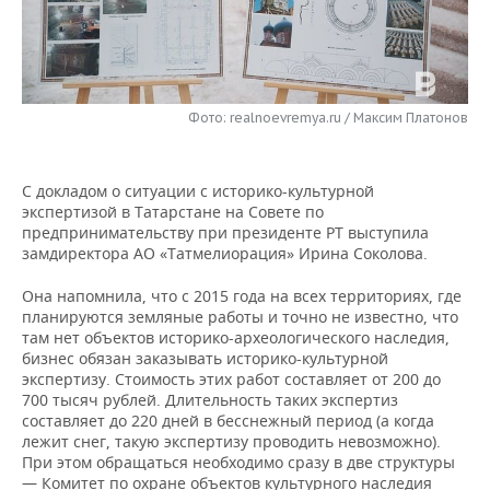
НЕФТЕХИМИЯ
РОЗНИЧНАЯ ТОРГОВЛЯ
НОВОСТИ ТЕХНОЛОГИЙ
МЕРОПРИЯТИЯ
НЕФТЬ
ТРАНСПОРТ
IT
НОВОСТИ МЕРОПРИЯТИЙ
СПОРТ
ОПК
Фото: realnoevremya.ru / Максим Платонов
УСЛУГИ
МЕДИА
ВЫЕЗДНАЯ РЕДАКЦИЯ
НОВОСТИ СПОРТА
ОБЩЕСТВО
ЭНЕРГЕТИКА
С докладом о ситуации с историко-культурной
ТЕЛЕКОММУНИКАЦИИ
БИЗНЕС-БРАНЧИ
ФУТБОЛ
НОВОСТИ ОБЩЕСТВА
ФОТОГАЛЕРЕЯ
экспертизой в Татарстане на Совете по
предпринимательству при президенте РТ выступила
ONLINE-КОНФЕРЕНЦИИ
ХОККЕЙ
ВЛАСТЬ
СЮЖЕТЫ
замдиректора АО «Татмелиорация» Ирина Соколова.
ОТКРЫТАЯ ЛЕКЦИЯ
БАСКЕТБОЛ
ИНФРАСТРУКТУРА
СПРАВОЧНИК
Она напомнила, что с 2015 года на всех территориях, где
планируются земляные работы и точно не известно, что
там нет объектов историко-археологического наследия,
ВОЛЕЙБОЛ
ИСТОРИЯ
СПИСОК ПЕРСОН
ПОЛНАЯ ВЕРСИЯ
бизнес обязан заказывать историко-культурной
экспертизу. Стоимость этих работ составляет от 200 до
КИБЕРСПОРТ
КУЛЬТУРА
СПИСОК КОМПАНИЙ
700 тысяч рублей. Длительность таких экспертиз
составляет до 220 дней в бесснежный период (а когда
лежит снег, такую экспертизу проводить невозможно).
ФИГУРНОЕ КАТАНИЕ
МЕДИЦИНА
При этом обращаться необходимо сразу в две структуры
— Комитет по охране объектов культурного наследия