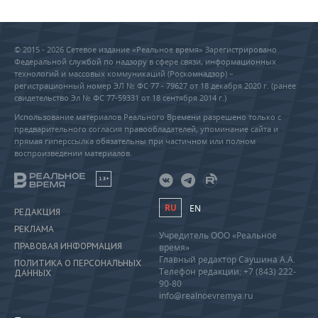
© 2015 - 2026 Сетевое издание «Реальное время» Зарегистрировано
Федеральной службой по надзору в сфере связи, информационных
технологий и массовых коммуникаций (Роскомнадзор) –
регистрационный номер ЭЛ № ФС 77 - 79627 от 18 декабря 2020 г. (ранее
свидетельство Эл № ФС 77-59331 от 18 сентября 2014 г.)
Использование материалов Реального Времени разрешено только с
предварительного согласия правообладателей, упоминание сайта и
прямая гиперссылка обязательны при частичном или полном
воспроизведении материалов.
18+
RU
EN
РЕДАКЦИЯ
РЕКЛАМА
Учредитель ООО «Реальное
ПРАВОВАЯ ИНФОРМАЦИЯ
время»
Главный редактор Саушина А.А.
ПОЛИТИКА О ПЕРСОНАЛЬНЫХ
Телефон редакции: +7 (843) 222-
ДАННЫХ
90-80
info@realnoevremya.ru