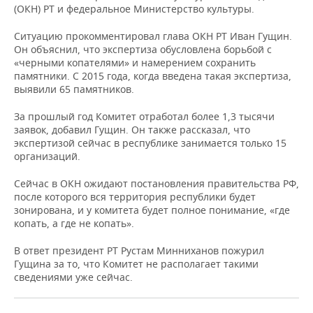
ВОДНЫЕ ВИДЫ СПОРТА
ОБРАЗОВАНИЕ
(ОКН) РТ и федеральное Министерство культуры.
ХОККЕЙ С МЯЧОМ
ПРОИСШЕСТВИЯ
Ситуацию прокомментировал глава ОКН РТ Иван Гущин.
Он объяснил, что экспертиза обусловлена борьбой с
«черными копателями» и намерением сохранить
памятники. С 2015 года, когда введена такая экспертиза,
выявили 65 памятников.
За прошлый год Комитет отработал более 1,3 тысячи
заявок, добавил Гущин. Он также рассказал, что
экспертизой сейчас в республике занимается только 15
организаций.
Сейчас в ОКН ожидают постановления правительства РФ,
после которого вся территория республики будет
зонирована, и у комитета будет полное понимание, «где
копать, а где не копать».
В ответ президент РТ Рустам Минниханов пожурил
Гущина за то, что Комитет не располагает такими
сведениями уже сейчас.