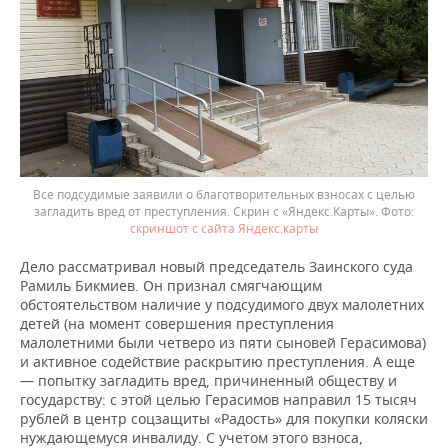
Все подсудимые заявили о благотворительных взносах с целью
загладить вред от преступления. Скрин с «Яндекс.Карты».
скриншот с сайта Яндекс.карты
Дело рассматривал новый председатель Заинского суда
Рамиль Бикмиев. Он признал смягчающим
обстоятельством наличие у подсудимого двух малолетних
детей (на момент совершения преступления
малолетними были четверо из пяти сыновей Герасимова)
и активное содействие раскрытию преступления. А еще
— попытку загладить вред, причиненный обществу и
государству: с этой целью Герасимов направил 15 тысяч
рублей в центр соцзащиты «Радость» для покупки коляски
нуждающемуся инвалиду. С учетом этого взноса,