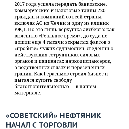
ВОДНЫЕ ВИДЫ СПОРТА
ОБРАЗОВАНИЕ
2017 года успела передать банковские,
коммерческие и налоговые тайны 720
ХОККЕЙ С МЯЧОМ
ПРОИСШЕСТВИЯ
граждан и компаний со всей страны,
включая АО из Чечни и одну из клиник
РЖД. Но это лишь верхушка айсберга: как
выяснило «Реальное время», до суда не
дошли еще 4 тысячи вскрытых фактов о
«пробиве» чужих судимостей, сведений о
действующих сотрудниках силовых
органов и пациентах наркодиспансеров,
о родственных связях и пересечениях
границ. Как Герасимов строил бизнес и
пытался купить свободу
благотворительностью — в нашем
материале.
«СОВЕТСКИЙ» НЕФТЯНИК
НАЧАЛ С ТОРГОВЛИ