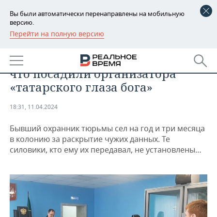
Вы были автоматически перенаправлены на мобильную
версию.
Перейти на полную версию
РЕГИОНЫ
ПРОИСШЕСТВИЯ
«Пробили» даже генерала»: за
БАШКОРТОСТАН
НОВОСТИ
что посадили организатора
ТАТАРСТАН
АНАЛИТИКА
«татарского глаза бога»
УДМУРТИЯ
НОВОСТИ АНАЛИТИКИ
ЭКОНОМИКА
18:31, 11.04.2024
ДЕКЛАРАЦИИ О ДОХОДАХ
НОВОСТИ ЭКОНОМИКИ
ПРОМЫШЛЕННОСТЬ
Бывший охранник тюрьмы сел на год и три месяца
в колонию за раскрытие чужих данных. Те
КОРОЛИ ГОСЗАКАЗА ПФО
ФИНАНСЫ
НОВОСТИ
НЕДВИЖИМОСТЬ
силовики, кто ему их передавал, не установлены…
ПРОМЫШЛЕННОСТИ
ВУЗЫ ТАТАРСТАНА
БАНКИ
НОВОСТИ НЕДВИЖИМОСТИ
АВТО
АГРОПРОМ
КОМУ ПРИНАДЛЕЖАТ
БЮДЖЕТ
НОВОСТИ АВТО
БИЗНЕС
ТОРГОВЫЕ ЦЕНТРЫ
МАШИНОСТРОЕНИЕ
ТАТАРСТАНА
ИНВЕСТИЦИИ
НОВОСТИ БИЗНЕСА
ТЕХНОЛОГИИ