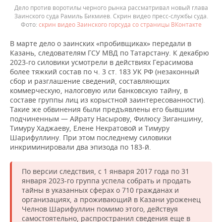
Дело против воротилы черного рынка рассматривал новый глава
Заинского суда Рамиль Бикмиев. Скрин видео пресс-службы суда.
скрин видео Заинского горсуда со страницы ВКонтакте
В марте дело о заинских «пробивщиках» передали в
Казань, следователям ГСУ МВД по Татарстану. К декабрю
2023-го силовики усмотрели в действиях Герасимова
более тяжкий состав по ч. 3 ст. 183 УК РФ (незаконный
сбор и разглашение сведений, составляющих
коммерческую, налоговую или банковскую тайну, в
составе группы лиц из корыстной заинтересованности).
Такие же обвинения были предъявлены его бывшим
подчиненным — Айрату Насырову, Филюсу Зиганшину,
Тимуру Хаджаеву, Елене Некратовой и Тимуру
Шарифуллину. При этом последнему силовики
инкриминировали два эпизода по 183-й.
По версии следствия, с 1 января 2017 года по 31
января 2023-го группа успела собрать и продать
тайны в указанных сферах о 710 гражданах и
организациях, а проживающий в Казани уроженец
Челнов Шарифуллин помимо этого, действуя
самостоятельно, распространил сведения еще в