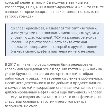
который клиенты могли бы получать выписки из
Росреестра, ЕГРН, БТИ и внутридомовых книг — то есть те
данные, которые госорганы предоставляют открыто по
запросу граждан.
Со слов Герасимова, назывался тот сайт «Аспион»,
и его услугами пользовались риелторы, сотрудники
управляющих компаний, ТСЖ из разных регионов
России. За работоспособность сайта отвечал
знакомый программист, который о другой стороне
бизнеса своего шефа и партнера ничего не знал.
В 2017-м планы по расширению были реализованы.
Герасимов арендовал офис в здании гостиницы «Зай» на
улице Крупской, оснастил его оргтехникой, отобрал
работников и раздал им заранее купленные мобильники.
После чего деятельностью по добыче и продаже личной
и коммерческой информации стали заниматься во главе с
дипломированным нефтяником еще пять-шесть человек
— текучка кадров имела место, так что всех фамилий на
следствии основатель гостиничного кол-центра
вспомнить не смог.