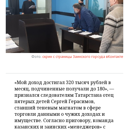
НЕФТЕХИМИЯ
РОЗНИЧНАЯ ТОРГОВЛЯ
НОВОСТИ ТЕХНОЛОГИЙ
МЕРОПРИЯТИЯ
НЕФТЬ
ТРАНСПОРТ
IT
НОВОСТИ МЕРОПРИЯТИЙ
СПОРТ
ОПК
УСЛУГИ
МЕДИА
ВЫЕЗДНАЯ РЕДАКЦИЯ
НОВОСТИ СПОРТА
ОБЩЕСТВО
ЭНЕРГЕТИКА
ТЕЛЕКОММУНИКАЦИИ
БИЗНЕС-БРАНЧИ
ФУТБОЛ
НОВОСТИ ОБЩЕСТВА
ФОТОГАЛЕРЕЯ
Фото:
скрин с страницы Заинского горсуда вКонтакте
ONLINE-КОНФЕРЕНЦИИ
ХОККЕЙ
ВЛАСТЬ
СЮЖЕТЫ
ОТКРЫТАЯ ЛЕКЦИЯ
БАСКЕТБОЛ
ИНФРАСТРУКТУРА
СПРАВОЧНИК
«Мой доход достигал 320 тысяч рублей в
месяц, подчиненные получали до 180», —
ВОЛЕЙБОЛ
ИСТОРИЯ
СПИСОК ПЕРСОН
ПОЛНАЯ ВЕРСИЯ
признался следователям Татарстана отец
пятерых детей Сергей Герасимов,
КИБЕРСПОРТ
КУЛЬТУРА
СПИСОК КОМПАНИЙ
ставший теневым магнатом в сфере
торговли данными о чужих доходах и
ФИГУРНОЕ КАТАНИЕ
МЕДИЦИНА
имуществе. Согласно приговору, команда
казанских и заинских «менеджеров» с