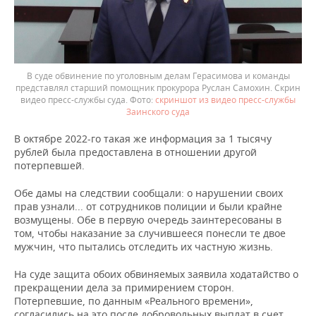
В суде обвинение по уголовным делам Герасимова и команды
представлял старший помощник прокурора Руслан Самохин. Скрин
видео пресс-службы суда.
скриншот из видео пресс-службы
Заинского суда
В октябре 2022-го такая же информация за 1 тысячу
рублей была предоставлена в отношении другой
потерпевшей.
Обе дамы на следствии сообщали: о нарушении своих
прав узнали... от сотрудников полиции и были крайне
возмущены. Обе в первую очередь заинтересованы в
том, чтобы наказание за случившееся понесли те двое
мужчин, что пытались отследить их частную жизнь.
На суде защита обоих обвиняемых заявила ходатайство о
прекращении дела за примирением сторон.
Потерпевшие, по данным «Реального времени»,
согласились на это после добровольных выплат в счет