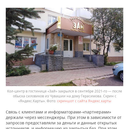
Кол-центр в гостинице «Зай» закрылся в сентябре 2021-го — после
обыска силовиков из Чувашии на дому Герасимова. Скрин с
«Яндекс.Карты».
скриншот с сайта Яндекс.карты
Связь с клиентами и информаторами-«партнерами»
держали через мессенджеры. При этом в зависимости от
запросов предоставляли за деньги и данные открытых
источников, и информацию из закрытых баз. При этом