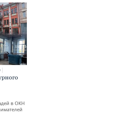
0
урного
адей в ОКН
нимателей