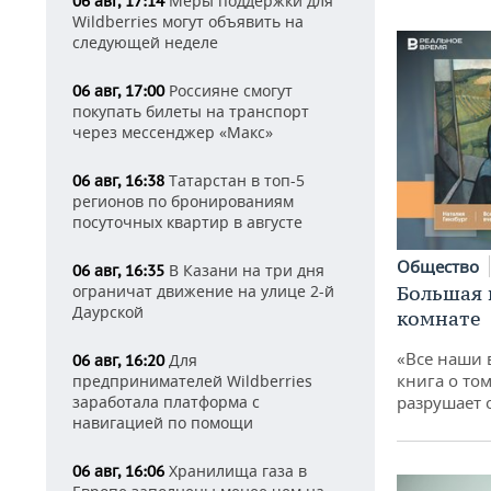
Меры поддержки для
06 авг, 17:14
Wildberries могут объявить на
следующей неделе
Россияне смогут
06 авг, 17:00
покупать билеты на транспорт
через мессенджер «Макс»
Татарстан в топ-5
06 авг, 16:38
регионов по бронированиям
посуточных квартир в августе
Общество
В Казани на три дня
06 авг, 16:35
Большая 
ограничат движение на улице 2-й
Даурской
комнате
«Все наши 
Для
06 авг, 16:20
книга о том
предпринимателей Wildberries
разрушает
заработала платформа с
навигацией по помощи
Хранилища газа в
06 авг, 16:06