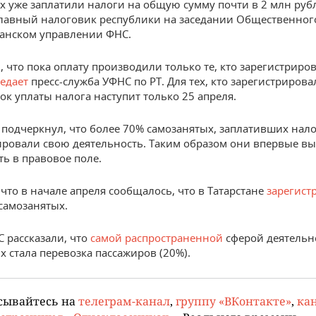
их уже заплатили налоги на общую сумму почти в 2 млн руб
главный налоговик республики на заседании Общественног
танском управлении ФНС.
, что пока оплату производили только те, кто зарегистриров
едает
пресс-служба УФНС по РТ. Для тех, кто зарегистрирова
ок уплаты налога наступит только 25 апреля.
подчеркнул, что более 70% самозанятых, заплативших налог
ировали свою деятельность. Таким образом они впервые в
ть в правовое поле.
что в начале апреля сообщалось, что в Татарстане
зарегист
 самозанятых.
С рассказали, что
с
амой распространенной
сферой деятельн
х стала перевозка пассажиров (20%).
сывайтесь на
телеграм-канал
,
группу «ВКонтакте»
,
кан