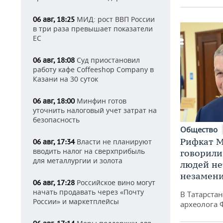
МИД: рост ВВП России
06 авг, 18:25
в три раза превышает показатели
ЕС
Суд приостановил
06 авг, 18:08
работу кафе Coffeeshop Company в
Казани на 30 суток
Минфин готов
06 авг, 18:00
уточнить налоговый учет затрат на
безопасность
Общество
Рифкат М
Власти не планируют
06 авг, 17:34
вводить налог на сверхприбыль
говорили
для металлургии и золота
людей нет
незамен
Российское вино могут
06 авг, 17:28
начать продавать через «Почту
В Татарста
России» и маркетплейсы
археолога 