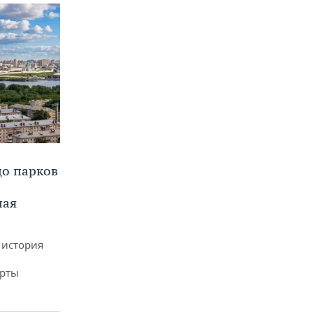
до парков
ная
 история
арты