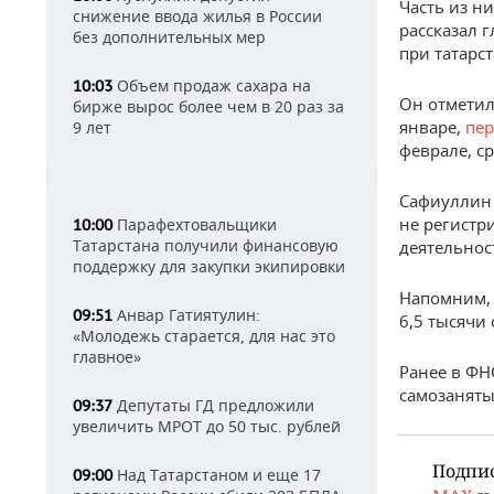
Часть из н
снижение ввода жилья в России
рассказал 
без дополнительных мер
при татарс
Объем продаж сахара на
10:03
Он отметил
бирже вырос более чем в 20 раз за
январе,
пер
9 лет
феврале, ср
Сафиуллин 
не регистр
Парафехтовальщики
10:00
Татарстана получили финансовую
деятельнос
поддержку для закупки экипировки
Напомним, 
Анвар Гатиятулин:
09:51
6,5 тысячи
«Молодежь старается, для нас это
главное»
Ранее в ФН
самозаняты
Депутаты ГД предложили
09:37
увеличить МРОТ до 50 тыс. рублей
Подпи
Над Татарстаном и еще 17
09:00