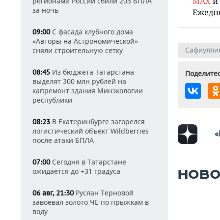
MAX
и
регионами России сбили 203 БПЛА
за ночь
Ежедн
С фасада клубного дома
09:00
«Авторы на Астрономической»
Сафиулли
сняли строительную сетку
Из бюджета Татарстана
08:45
Поделитес
выделят 300 млн рублей на
капремонт здания Минэкологии
республики
В Екатеринбурге загорелся
08:23
логистический объект Wildberries
«
после атаки БПЛА
Сегодня в Татарстане
07:00
ожидается до +31 градуса
НОВО
Руслан Терновой
06 авг, 21:30
завоевал золото ЧЕ по прыжкам в
воду