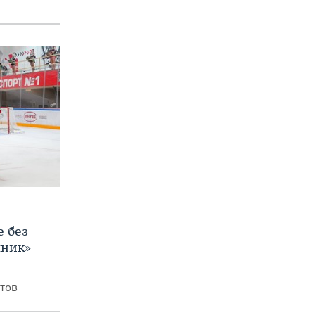
е без
яник»
итов