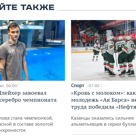
ЙТЕ ТАКЖЕ
Спорт
вг, 00:00
07:00
лейхер завоевал
«Кровь с молоком»: как
 серебро чемпионата
молодежь «Ак Барса» н
труда победила «Нефт
пова стала чемпионкой,
Казанцы оказались сильнее
асной в составе золотой
альметьевцев в серии булл
нхронисток