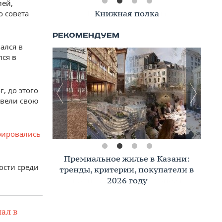
лей,
Книжная полка
о совета
ался в
лся в
, до этого
ывели свою
рировались
Премиальное жилье в Казани:
ости среди
тренды, критерии, покупатели в
2026 году
ал в