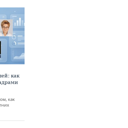
ей: как
кадрами
ом, как
тних