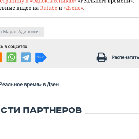
страницу в «Одноклассниках»
«Реального времени».
евные видео на
Rutube
и
«Дзене»
.
н Марат Адипович
ь в соцсетях
Распечатать
Реальное время» в Дзен
СТИ ПАРТНЕРОВ