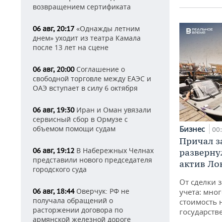
возвращением сертификата
«Однажды летним
06 авг, 20:17
днем» уходит из театра Камала
после 13 лет на сцене
Соглашение о
06 авг, 20:00
свободной торговле между ЕАЭС и
ОАЭ вступает в силу 6 октября
Иран и Оман увязали
06 авг, 19:30
сервисный сбор в Ормузе с
объемом помощи судам
Бизнес
00
Причал за
В Набережных Челнах
06 авг, 19:12
разверну
представили нового председателя
актив Ло
городского суда
От сделки з
Оверчук: РФ не
06 авг, 18:44
учета: мног
получала обращений о
стоимость
расторжении договора по
государств
армянской железной дороге