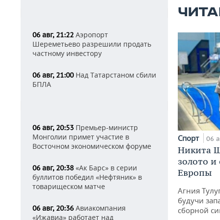
ЧИТА
Аэропорт
06 авг, 21:22
Шереметьево разрешили продать
частному инвестору
Над Татарстаном сбили
06 авг, 21:00
БПЛА
Премьер-министр
06 авг, 20:53
Монголии примет участие в
Спорт
06 а
Восточном экономическом форуме
Никита Ш
золото и
«Ак Барс» в серии
06 авг, 20:38
Европы
буллитов победил «Нефтяник» в
товарищеском матче
Агния Тулу
будучи зап
Авиакомпания
06 авг, 20:36
сборной си
«Ижавиа» работает над