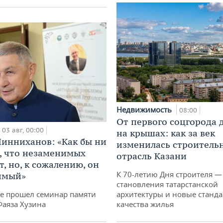
Недвижимость
08:00
От первого соцгорода 
03 авг, 00:00
на крышах: как за век
инниханов: «Как бы ни
изменилась строитель
, что незаменимых
отрасль Казани
, но, к сожалению, он
К 70-летию Дня строителя —
имый»
становления татарстанской
не прошел семинар памяти
архитектуры и новые станд
Фаяза Хузина
качества жилья