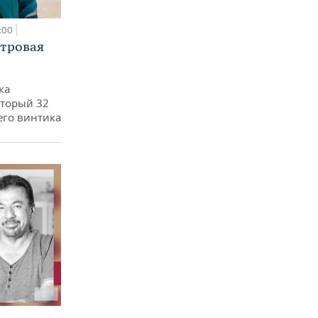
:00
етровая
ка
оторый 32
его винтика