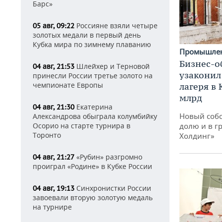
Барс»
Россияне взяли четыре
05 авг, 09:22
золотых медали в первый день
Кубка мира по зимнему плаванию
Промышле
Бизнес-о
Шлейхер и Терновой
04 авг, 21:53
узаконил
принесли России третье золото на
чемпионате Европы
лагеря в
млрд
Екатерина
04 авг, 21:30
Новый собс
Александрова обыграла колумбийку
Осорио на старте турнира в
долю и в г
Торонто
Холдинг»
«Рубин» разгромно
04 авг, 21:27
проиграл «Родине» в Кубке России
Синхронистки России
04 авг, 19:13
завоевали вторую золотую медаль
на турнире