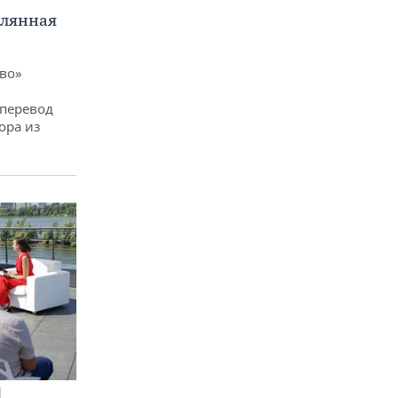
клянная
ево»
 перевод
ора из