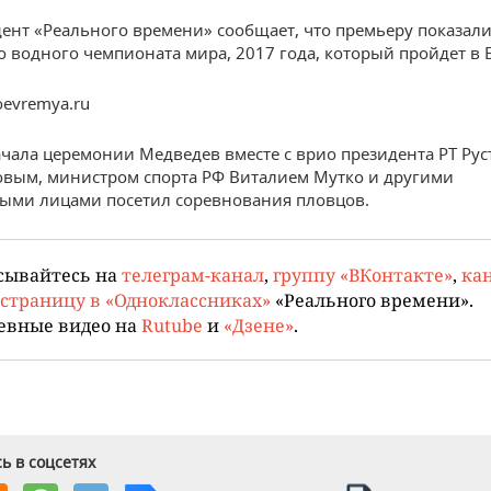
ент «Реального времени» сообщает, что премьеру показал
 водного чемпионата мира, 2017 года, который пройдет в 
oevremya.ru
ачала церемонии Медведев вместе с врио президента РТ Ру
вым, министром спорта РФ Виталием Мутко и другими
ыми лицами посетил соревнования пловцов.
сывайтесь на
телеграм-канал
,
группу «ВКонтакте»
,
кан
страницу в «Одноклассниках»
«Реального времени».
евные видео на
Rutube
и
«Дзене»
.
ь в соцсетях