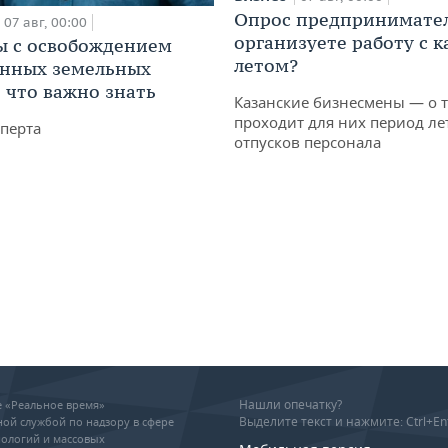
Опрос предпринимател
07 авг, 00:00
организуете работу с 
 с освобождением
летом?
анных земельных
: что важно знать
Казанские бизнесмены — о т
проходит для них период ле
перта
отпусков персонала
Нашли опечатку?
ие «Реальное время»
Выделите текст и нажмите: Ctrl+En
ой службой по надзору в сфере
ологий и массовых