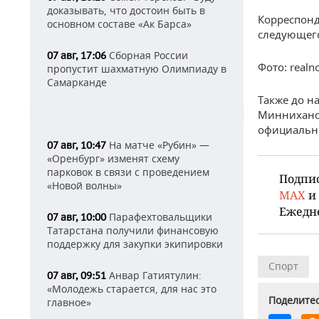
доказывать, что достоин быть в
Корреспонд
основном составе «Ак Барса»
следующего
Сборная России
07 авг, 17:06
Фото: realn
пропустит шахматную Олимпиаду в
Самарканде
Также до н
Миннихано
официальн
На матче «Рубин» —
07 авг, 10:47
«Оренбург» изменят схему
парковок в связи с проведением
Подпи
«Новой волны»
MAX
и
Ежедн
Парафехтовальщики
07 авг, 10:00
Татарстана получили финансовую
поддержку для закупки экипировки
Спорт
Анвар Гатиятулин:
07 авг, 09:51
«Молодежь старается, для нас это
Поделитес
главное»