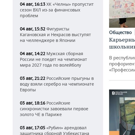
ХК «Челны» пропустит
04 авг, 16:13
сезон ВХЛ из-за финансовых
проблем
Фигуристы
04 авг, 15:32
Общество
Кагановская и Некрасов выступят
Карьерны
на челленджере в Японии
школьни
Мужская сборная
04 авг, 14:22
В республи
России не поедет на чемпионат
профориен
мира 2027 года по волейболу
«Професси
Российские прыгуны в
03 авг, 21:22
воду взяли серебро на чемпионате
Европы
Российские
03 авг, 18:16
синхронистки завоевали первое
золото ЧЕ в Париже
«Рубин» арендовал
03 авг, 17:05
защитника сборной Узбекистана