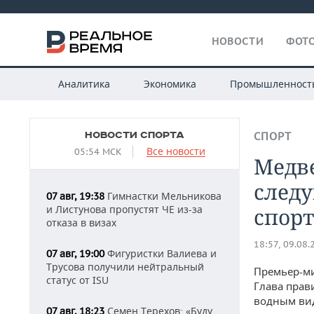
НОВОСТИ
ФОТО
Аналитика
Экономика
Промышленност
НОВОСТИ СПОРТА
СПОРТ
Все новости
05:54 МСК
Медве
след
Гимнастки Мельникова
07 авг, 19:38
и Листунова пропустят ЧЕ из-за
спорт
отказа в визах
18:57, 09.08.
Фигуристки Валиева и
07 авг, 19:00
Трусова получили нейтральный
Премьер-м
статус от ISU
Глава прав
водным вид
Семен Терехов: «Буду
07 авг, 18:23