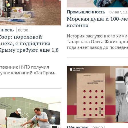
Промышленность
07 авг, 13
Морская душа и 100-м
колонна
нность
00:00
История заслуженного хими
бзор: пороховой
Татарстана Олега Жогина, к
 цеха, с подрядчика
года знает завод до последн
 Крыму требуют еще 1,8
твенник НЧТЗ получил
руппе компаний «ТатПром-
Общество
00:00