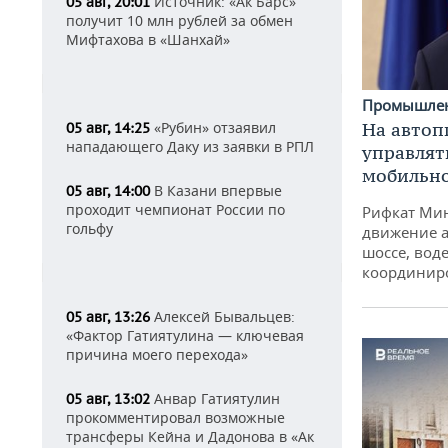
Источник: «Ак Барс»
05 авг, 20:01
получит 10 млн рублей за обмен
Мифтахова в «Шанхай»
Промышле
На автоп
«Рубин» отзаявил
05 авг, 14:25
нападающего Даку из заявки в РПЛ
управлят
мобильн
В Казани впервые
05 авг, 14:00
проходит чемпионат России по
Рифкат Мин
гольфу
движение а
шоссе, воде
координир
Алексей Бывальцев:
05 авг, 13:26
«Фактор Гатиятулина — ключевая
причина моего перехода»
Анвар Гатиятулин
05 авг, 13:02
прокомментировал возможные
трансферы Кейна и Дадонова в «Ак