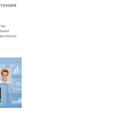
итуация
гах
дении
всплеске