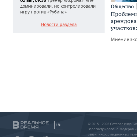
Тренер «Акрона»: «Не
02 авг, 09:58
доминировали, но контролировали
Общество
игру против «Рубина»
Проблемы
арендов
Новости раздела
участков
Мнение экс
© 2015 - 2026 Сетевое издан
18+
Зарегистрировано Федеральн
связи, информационных техн