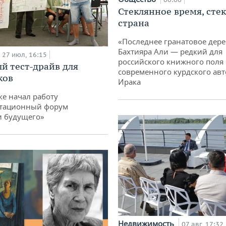
Стеклянное время, сте
страна
«Последнее гранатовое дер
Бахтияра Али — редкий для
27 июл, 16:15
российского книжного поля
й тест-драйв для
современного курдского авт
ков
Ирака
ке начал работу
тационный форум
и будущего»
Недвижимость
07 авг, 17:32