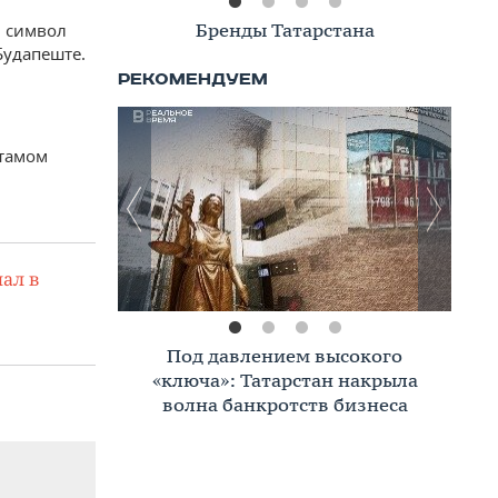
Книжная полка
и символ
Будапеште.
стамом
ал в
Премиальное жилье в Казани:
тренды, критерии, покупатели в
2026 году