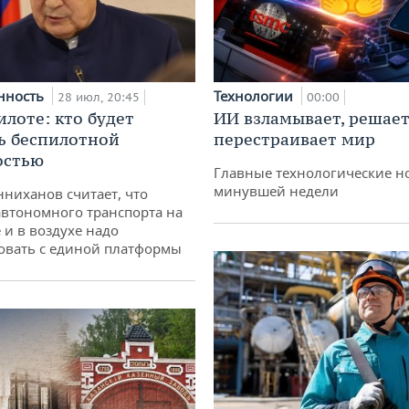
нность
Технологии
28 июл, 20:45
00:00
илоте: кто будет
ИИ взламывает, решает
ь беспилотной
перестраивает мир
остью
Главные технологические н
минувшей недели
ниханов считает, что
втономного транспорта на
 и в воздухе надо
овать с единой платформы