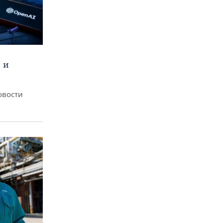
 и
овости