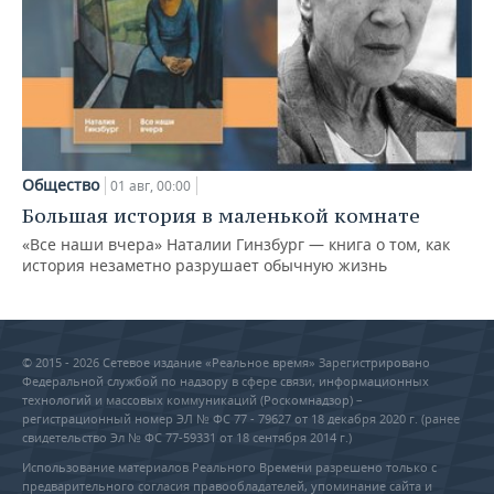
Общество
01 авг, 00:00
Большая история в маленькой комнате
«Все наши вчера» Наталии Гинзбург — книга о том, как
история незаметно разрушает обычную жизнь
© 2015 - 2026 Сетевое издание «Реальное время» Зарегистрировано
Федеральной службой по надзору в сфере связи, информационных
технологий и массовых коммуникаций (Роскомнадзор) –
регистрационный номер ЭЛ № ФС 77 - 79627 от 18 декабря 2020 г. (ранее
свидетельство Эл № ФС 77-59331 от 18 сентября 2014 г.)
Использование материалов Реального Времени разрешено только с
предварительного согласия правообладателей, упоминание сайта и