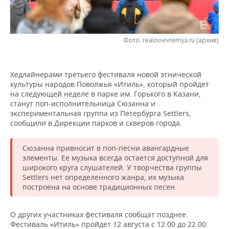
НЕФТЕХИМИЯ
РОЗНИЧНАЯ ТОРГОВЛЯ
НОВОСТИ ТЕХНОЛОГИЙ
МЕРОПРИЯТИЯ
НЕФТЬ
Фото: realnoevremya.ru (архив)
ТРАНСПОРТ
IT
НОВОСТИ МЕРОПРИЯТИЙ
СПОРТ
ОПК
УСЛУГИ
МЕДИА
ВЫЕЗДНАЯ РЕДАКЦИЯ
НОВОСТИ СПОРТА
ОБЩЕСТВО
ЭНЕРГЕТИКА
Хедлайнерами третьего фестиваля новой этнической
культуры народов Поволжья «Итиль», который пройдет
ТЕЛЕКОММУНИКАЦИИ
БИЗНЕС-БРАНЧИ
ФУТБОЛ
НОВОСТИ ОБЩЕСТВА
ФОТОГАЛЕРЕЯ
на следующей неделе в парке им. Горького в Казани,
станут поп-исполнительница Сюзанна и
ONLINE-КОНФЕРЕНЦИИ
ХОККЕЙ
ВЛАСТЬ
СЮЖЕТЫ
экспериментальная группа из Петербурга Settlers,
сообщили в Дирекции парков и скверов города.
ОТКРЫТАЯ ЛЕКЦИЯ
БАСКЕТБОЛ
ИНФРАСТРУКТУРА
СПРАВОЧНИК
Сюзанна привносит в поп-песни авангардные
элементы. Ее музыка всегда остается доступной для
ВОЛЕЙБОЛ
ИСТОРИЯ
СПИСОК ПЕРСОН
ПОЛНАЯ ВЕРСИЯ
широкого круга слушателей. У творчества группы
Settlers нет определенного жанра, их музыка
КИБЕРСПОРТ
КУЛЬТУРА
СПИСОК КОМПАНИЙ
построена на основе традиционных песен.
ФИГУРНОЕ КАТАНИЕ
МЕДИЦИНА
О других участниках фестиваля сообщат позднее.
Фестиваль «Итиль» пройдет 12 августа с 12.00 до 22.00.