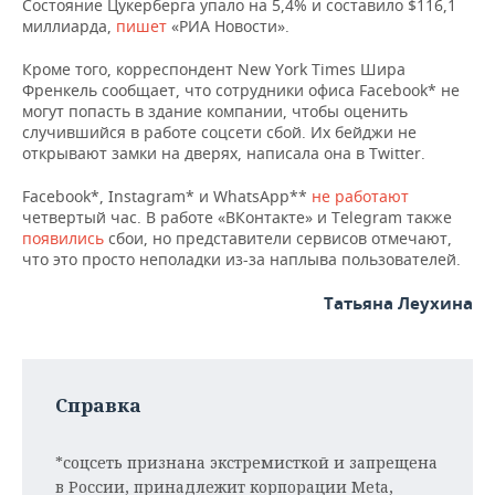
Состояние Цукерберга упало на 5,4% и составило $116,1
НЕФТЕХИМИЯ
миллиарда,
пишет
«РИА Новости».
РОЗНИЧНАЯ ТОРГОВЛЯ
НОВОСТИ ТЕХНОЛОГИЙ
МЕРОПРИЯТИЯ
НЕФТЬ
Кроме того, корреспондент New York Times Шира
Френкель сообщает, что сотрудники офиса Facebook* не
ТРАНСПОРТ
IT
НОВОСТИ МЕРОПРИЯТИЙ
СПОРТ
ОПК
могут попасть в здание компании, чтобы оценить
случившийся в работе соцсети сбой. Их бейджи не
УСЛУГИ
МЕДИА
ВЫЕЗДНАЯ РЕДАКЦИЯ
НОВОСТИ СПОРТА
ОБЩЕСТВО
открывают замки на дверях, написала она в Twitter.
ЭНЕРГЕТИКА
ТЕЛЕКОММУНИКАЦИИ
БИЗНЕС-БРАНЧИ
ФУТБОЛ
НОВОСТИ ОБЩЕСТВА
ФОТОГАЛЕРЕЯ
Facebook*, Instagram* и WhatsApp**
не работают
четвертый час. В работе «ВКонтакте» и Telegram также
появились
сбои, но представители сервисов отмечают,
ONLINE-КОНФЕРЕНЦИИ
ХОККЕЙ
ВЛАСТЬ
СЮЖЕТЫ
что это просто неполадки из-за наплыва пользователей.
ОТКРЫТАЯ ЛЕКЦИЯ
БАСКЕТБОЛ
ИНФРАСТРУКТУРА
СПРАВОЧНИК
Татьяна Леухина
ВОЛЕЙБОЛ
ИСТОРИЯ
СПИСОК ПЕРСОН
ПОЛНАЯ ВЕРСИЯ
КИБЕРСПОРТ
КУЛЬТУРА
СПИСОК КОМПАНИЙ
Справка
ФИГУРНОЕ КАТАНИЕ
МЕДИЦИНА
*соцсеть признана экстремисткой и запрещена
в России, принадлежит корпорации Meta,