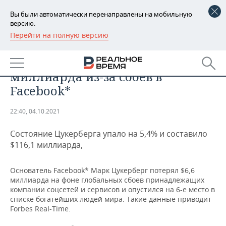
Вы были автоматически перенаправлены на мобильную
версию.
Перейти на полную версию
РЕГИОНЫ
ТЕХНОЛОГИИ
Цукерберг потерял $6,6
БАШКОРТОСТАН
НОВОСТИ
миллиарда из-за сбоев в
ТАТАРСТАН
АНАЛИТИКА
Facebook*
УДМУРТИЯ
НОВОСТИ АНАЛИТИКИ
ЭКОНОМИКА
22:40, 04.10.2021
ДЕКЛАРАЦИИ О ДОХОДАХ
НОВОСТИ ЭКОНОМИКИ
ПРОМЫШЛЕННОСТЬ
Состояние Цукерберга упало на 5,4% и составило
$116,1 миллиарда,
КОРОЛИ ГОСЗАКАЗА ПФО
ФИНАНСЫ
НОВОСТИ
НЕДВИЖИМОСТЬ
ПРОМЫШЛЕННОСТИ
Основатель Facebook* Марк Цукерберг потерял $6,6
ВУЗЫ ТАТАРСТАНА
БАНКИ
НОВОСТИ НЕДВИЖИМОСТИ
АВТО
миллиарда на фоне глобальных сбоев принадлежащих
АГРОПРОМ
компании соцсетей и сервисов и опустился на 6-е место в
КОМУ ПРИНАДЛЕЖАТ
БЮДЖЕТ
НОВОСТИ АВТО
БИЗНЕС
списке богатейших людей мира. Такие данные приводит
ТОРГОВЫЕ ЦЕНТРЫ
МАШИНОСТРОЕНИЕ
Forbes Real-Time.
ТАТАРСТАНА
ИНВЕСТИЦИИ
НОВОСТИ БИЗНЕСА
ТЕХНОЛОГИИ