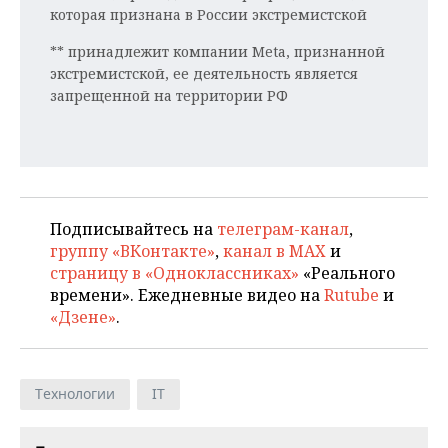
ВОДНЫЕ ВИДЫ СПОРТА
ОБРАЗОВАНИЕ
которая признана в России экстремистской
ХОККЕЙ С МЯЧОМ
ПРОИСШЕСТВИЯ
** принадлежит компании Meta, признанной
экстремистской, ее деятельность является
запрещенной на территории РФ
Подписывайтесь на
телеграм-канал
,
группу «ВКонтакте»
,
канал в MAX
и
страницу в «Одноклассниках»
«Реального
времени». Ежедневные видео на
Rutube
и
«Дзене»
.
Технологии
IT