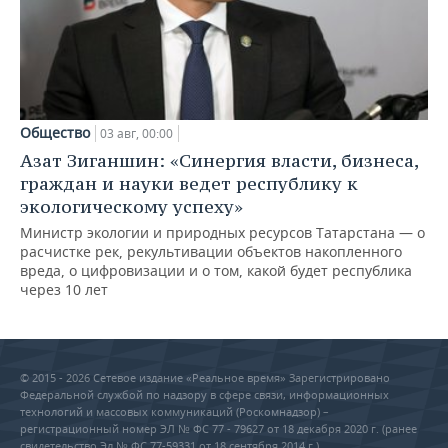
Общество
03 авг, 00:00
Азат Зиганшин: «Синергия власти, бизнеса,
граждан и науки ведет республику к
экологическому успеху»
Министр экологии и природных ресурсов Татарстана — о
расчистке рек, рекультивации объектов накопленного
вреда, о цифровизации и о том, какой будет республика
через 10 лет
© 2015 - 2026 Сетевое издание «Реальное время» Зарегистрировано
Федеральной службой по надзору в сфере связи, информационных
технологий и массовых коммуникаций (Роскомнадзор) –
регистрационный номер ЭЛ № ФС 77 - 79627 от 18 декабря 2020 г. (ранее
свидетельство Эл № ФС 77-59331 от 18 сентября 2014 г.)