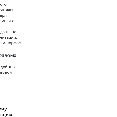
кого
заняли
ыря
емы и с
гда ныне
низаций,
ным нормам.
разом»
подобных
авовой
ому
енцию