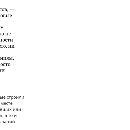
лов, —
товые
 У
ую не
ности
его, ни
аниям,
росто
ни
рые строили
 месте
евших или
, а то и
вований