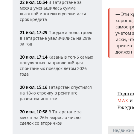
В Татарстане за
22 июл, 10:34
месяц уменьшилась сумма
льготной ипотеки и увеличился
— Эти х
срок кредита
хорошо,
самостр
Продажи новостроек
21 июл, 17:29
учетом 
в Татарстане увеличились на 29%
иски, ч
за год
приветс
должен 
Казань в топ-5 самых
20 июл, 17:14
популярных направлений для
спонтанных поездок летом 2026
года
Татарстан опустился
20 июл, 15:16
на 18-ю строчку в рейтинге
Подпи
развития ипотеки
MAX
и
Ежедн
В Татарстане за
20 июл, 10:58
месяц на 26% выросло число
сделок со вторичкой
Недвижим