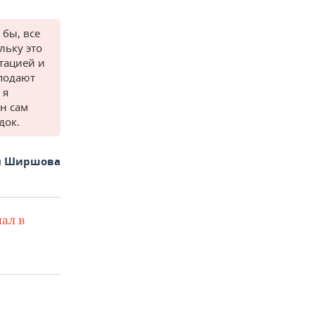
 бы, все
льку это
атацией и
 подают
 я
он сам
док.
я Ширшова
ал в