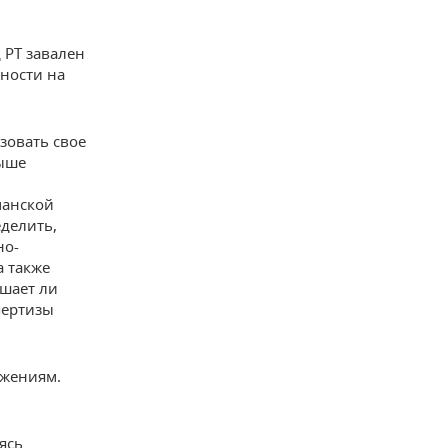
 РТ завален
ности на
зовать свое
рыше
манской
еделить,
но-
 также
ушает ли
пертизы
ужениям.
ясь