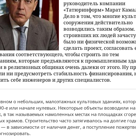
руководитель компании
«Татюринформ» Марат Кама
Дело в том, что многие куль
сооружения действительно
возводились таким образом.
строивших их людей зачаст
было ни физической возмож
сделать проект, согласовать 
вания соответствующего, чтобы строить по тем
ваниям, которые предъявляются к промышленным зд
 в религиозных общинах очень далеки от этого. Ну п
ли ни предусмотреть стабильность финансирования, 
ить себе инженеров и других специалистов.
овном о небольших, малоэтажных культовых зданиях, кото
 90-е или начале нулевых. Некоторые объекты возводили на
, в так называемых намоленных местах на площадках сгор
х храмов. Строительство часто затягивалось на долгие годы
т — в зависимости от наличия денег, а поступление пожерт
огнозировать.