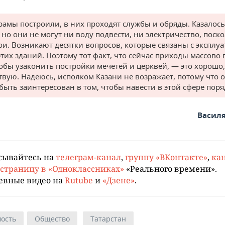
рамы построили, в них проходят службы и обряды. Казалось
 но они не могут ни воду подвести, ни электричество, поско
ои. Возникают десятки вопросов, которые связаны с эксплу
этих зданий. Поэтому тот факт, что сейчас приходы массово
тобы узаконить постройки мечетей и церквей, — это хорошо,
твую. Надеюсь, исполком Казани не возражает, потому что 
быть заинтересован в том, чтобы навести в этой сфере поря
Васил
сывайтесь на
телеграм-канал
,
группу «ВКонтакте»
,
кан
страницу в «Одноклассниках»
«Реального времени».
евные видео на
Rutube
и
«Дзене»
.
ость
Общество
Татарстан