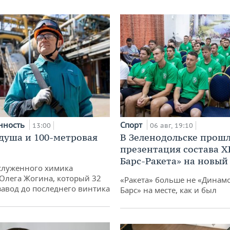
нность
Спорт
13:00
06 авг, 19:10
душа и 100-метровая
В Зеленодольске прош
презентация состава Х
Барс-Ракета» на новый
служенного химика
 Олега Жогина, который 32
«Ракета» больше не «Динамо
 завод до последнего винтика
Барс» на месте, как и был