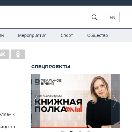
EN
ии
Мероприятия
Спорт
Общество
улла» к
арицыно