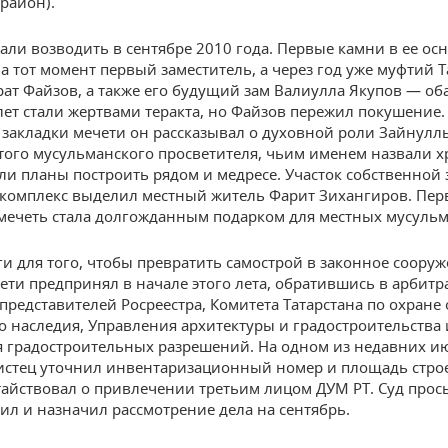
 район).
али возводить в сентябре 2010 года. Первые камни в ее ос
а тот момент первый заместитель, а через год уже муфтий Т
рат Файзов, а также его будущий зам Валиулла Якупов — об
лет стали жертвами теракта, но Файзов пережил покушение.
закладки мечети он рассказывал о духовной роли Зайнулл
ого мусульманского просветителя, чьим именем назвали хр
ли планы построить рядом и медресе. Участок собственной
комплекс выделил местный житель Фарит Зихангиров. Пер
ечеть стала долгожданным подарком для местных мусульм
и для того, чтобы превратить самострой в законное сооруж
ети предпринял в начале этого лета, обратившись в арбитра
представителей Росреестра, Комитета Татарстана по охране
о наследия, Управления архитектуры и градостроительства 
 градостроительных разрешений. На одном из недавних и
истец уточнил инвентаризационный номер и площадь строе
тайствовал о привлечении третьим лицом ДУМ РТ. Суд прос
ил и назначил рассмотрение дела на сентябрь.