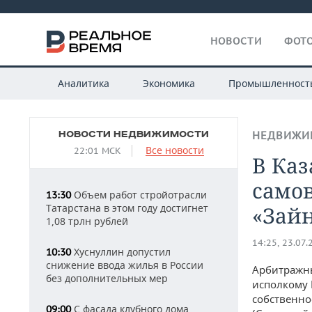
НОВОСТИ
ФОТО
Аналитика
Экономика
Промышленност
НОВОСТИ НЕДВИЖИМОСТИ
НЕДВИЖИ
Все новости
22:01 МСК
В Ка
само
Объем работ стройотрасли
13:30
Татарстана в этом году достигнет
«Зай
1,08 трлн рублей
14:25, 23.07.
Хуснуллин допустил
10:30
снижение ввода жилья в России
Арбитражны
без дополнительных мер
исполкому 
собственно
С фасада клубного дома
09:00