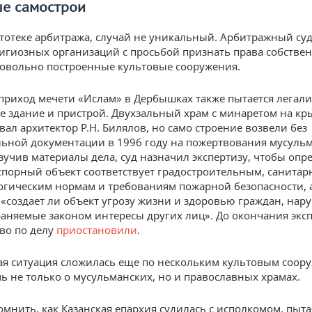
ые самострои
ртотеке арбитража, случай не уникальный. Арбитражный суд
игиозных организаций с просьбой признать права собствен
овольно построенные культовые сооружения.
приход мечети «Ислам» в Дербышках также пытается легали
е здание и пристрой. Двухзальный храм с минаретом на к
вал архитектор Р.Н. Билялов, но само строение возвели без
ьной документации в 1996 году на пожертвования мусуль
учив материалы дела, суд назначил экспертизу, чтобы опр
спорный объект соответствует градостроительным, санитар
гическим нормам и требованиям пожарной безопасности, а
 «создает ли объект угрозу жизни и здоровью граждан, нар
раняемые законом интересы других лиц». До окончания экс
во по делу
приостановили
.
я ситуация сложилась еще по нескольким культовым соор
ь не только о мусульманских, но и православных храмах.
мнить, как Казанская епархия судилась с исполкомом, пыта