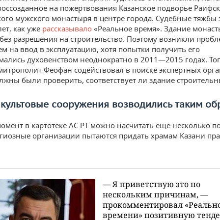
воссозданное на пожертвования Казанское подворье Раифс
ого мужского монастыря в центре города. Судебные тяжбы 
ет, как уже
рассказывало
«Реальное время». Здание монаст
без разрешения на строительство. Поэтому возникли пробл
м на ввод в эксплуатацию, хотя попытки получить его
ались духовенством неоднократно в 2011—2015 годах. То
итрополит Феофан содействовал в поиске экспертных орга
лжны были проверить, соответствует ли здание строитель
 культовые сооружения возводились таким об
омент в картотеке АС РТ можно насчитать еще несколько 
гиозные организации пытаются придать храмам Казани пр
— Я приветствую это по
нескольким причинам, —
прокомментировал «Реальн
времени» позитивную тенд