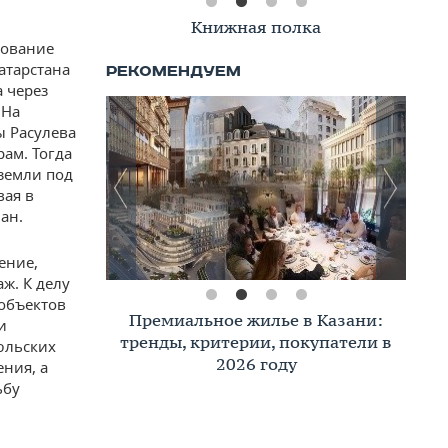
Книжная полка
нование
атарстана
а через
 На
ы Расулева
ам. Тогда
 земли под
вая в
ан.
ение,
ж. К делу
 объектов
Премиальное жилье в Казани:
и
тренды, критерии, покупатели в
юльских
2026 году
ния, а
ьбу