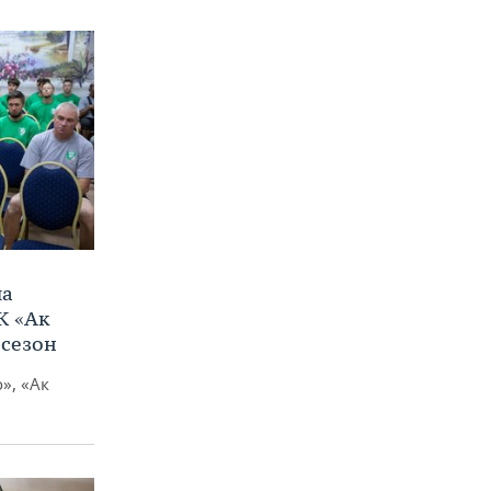
ла
К «Ак
 сезон
», «Ак