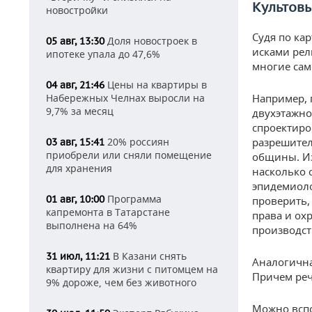
Культов
новостройки
Судя по ка
Доля новостроек в
05 авг, 13:30
исками рел
ипотеке упала до 47,6%
многие сам
Цены на квартиры в
04 авг, 21:46
Набережных Челнах выросли на
Например, 
9,7% за месяц
двухэтажно
спроектиро
20% россиян
разрешител
03 авг, 15:41
приобрели или сняли помещение
общины. Из
для хранения
насколько 
эпидемиоло
Программа
01 авг, 10:00
проверить,
капремонта в Татарстане
права и ох
выполнена на 64%
производст
В Казани снять
31 июл, 11:21
Аналогична
квартиру для жизни с питомцем на
Причем реч
9% дороже, чем без животного
Можно вспо