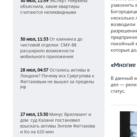
Эксперт Рябухина
30 июл, 11:59
узаконить 
объяснила, какие квартиры
Богородицк
считаются неликвидными
несколько л
возводили 
разрешение
предприним
От клининга до
30 июл, 11:33
покойный м
чистовой отделки: СМУ-88
которые до
расширило возможности
мобильного приложения
«Многие
Остались активы в
28 июл, 04:37
Лондоне? Почему иск Суяргулова к
В данный м
Фаттаховым не вышел за пределы
дел — рели
РФ
статус.
Минус бриллиант и
27 июл, 13:30
дом: суд Казани постановил
взыскать активы Энгеля Фаттахова
и Ко на 620 млн