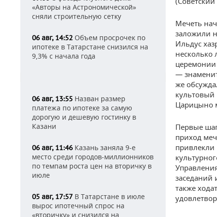
(Советский
«Авторы на Астрономической»
сняли строительную сетку
Мечеть нач
заложили н
Объем просрочек по
06 авг, 14:52
Ильдус хаз
ипотеке в Татарстане снизился на
несколько 
9,3% с начала года
церемонии 
— знаменит
же обсужда
культовый 
Назван размер
06 авг, 13:55
Царицыно м
платежа по ипотеке за самую
дорогую и дешевую гостинку в
Казани
Первые шаг
приход меч
привлекли 
Казань заняла 9-е
06 авг, 11:46
место среди городов-миллионников
культурног
по темпам роста цен на вторичку в
Управления
июле
заседаний 
также хода
В Татарстане в июле
05 авг, 17:57
удовлетвор
вырос ипотечный спрос на
«вторичку» и снизился на