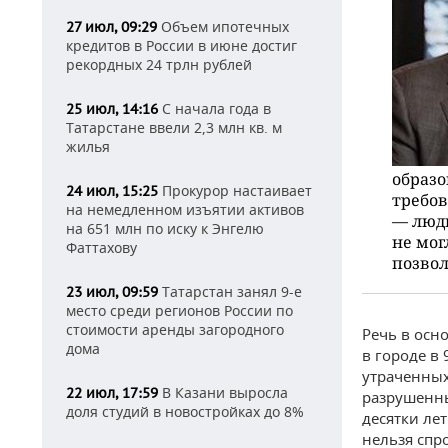
Объем ипотечных
27 июл, 09:29
кредитов в России в июне достиг
рекордных 24 трлн рублей
С начала года в
25 июл, 14:16
Татарстане ввели 2,3 млн кв. м
жилья
образо
Прокурор настаивает
24 июл, 15:25
требо
на немедленном изъятии активов
— люди
на 651 млн по иску к Энгелю
не мог
Фаттахову
позвол
Татарстан занял 9-е
23 июл, 09:59
место среди регионов России по
стоимости аренды загородного
Речь в осн
дома
в городе в
утраченных
В Казани выросла
22 июл, 17:59
разрушенны
доля студий в новостройках до 8%
десятки ле
нельзя спр