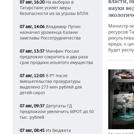
власти, б
На выборах в
07 авг, 16:20
науки ве
Татарстане усилят меры
безопасности из-за угрозы БПЛА
экологич
Министр э
Владимир Путин
07 авг, 14:06
ресурсов Та
назначил уроженца Казани
рекультива
замглавы Россотрудничества
вреда, о ц
будет респу
Минфин России
07 авг, 13:37
предложил сократить в два раза
срок продажи изъятого имущества
В РТ после
07 авг, 12:05
вмешательства прокуратуры
выделено 273 млн рублей для
детей-сирот
Депутаты ГД
07 авг, 09:37
предложили увеличить МРОТ до 50
тыс. рублей
Из бюджета
07 авг, 08:45