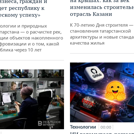
на крышах: как за век
изнеса, граждан и
изменилась строитель
дет республику к
отрасль Казани
ескому успеху»
К 70-летию Дня строителя —
кологии и природных
становления татарстанской
тарстана — о расчистке рек,
архитектуры и новые станд
ции объектов накопленного
качества жилья
ифровизации и о том, какой
блика через 10 лет
Технологии
00:00