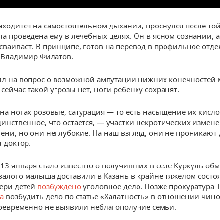
аходится на самостоятельном дыхании, проснулся после той
ла проведена ему в лечебных целях. Он в ясном сознании, а
усваивает. В принципе, готов на перевод в профильное отд
 Владимир Филатов.
ил на вопрос о возможной ампутации нижних конечностей
 сейчас такой угрозы нет, ноги ребенку сохранят.
на ногах розовые, сатурация — то есть насыщение их кисл
динственное, что остается, — участки некротических измен
лени, но они неглубокие. На наш взгляд, они не проникают
л доктор.
13 января стало известно о получивших в селе Куркуль об
овалого малыша доставили в Казань в крайне тяжелом состо
ери детей
возбуждено
уголовное дело. Позже прокуратура 
а
возбудить дело по статье «Халатность» в отношении чин
оевременно не выявили неблагополучие семьи.