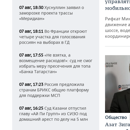
управлят
мобильн
Хуснуллин заявил о
07 авг, 18:30
заморозке проекта трассы
Рифкат Мин
«Меридиан»
движение а
шоссе, воде
Во Франции откроют
07 авг, 18:11
координир
четыре участка для голосования
россиян на выборах в ГД
«Не взятка, а
07 авг, 17:55
возмещение расходов!»: суд не смог
избрать меру пресечения для топа
«Банка Татарстан»
Россия предложила
07 авг, 17:23
странам БРИКС общую платформу
для поддержки МСП
Суд Казани отпустил
07 авг, 16:25
главу «Ай Пи Групп» из СИЗО под
Общество
домашний арест по делу на 5 млн
Азат Зиг