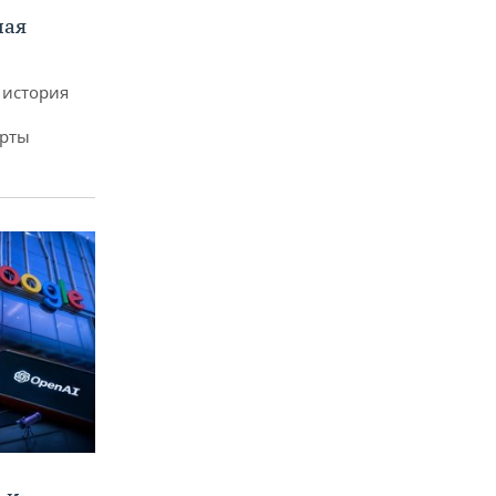
ная
 история
арты