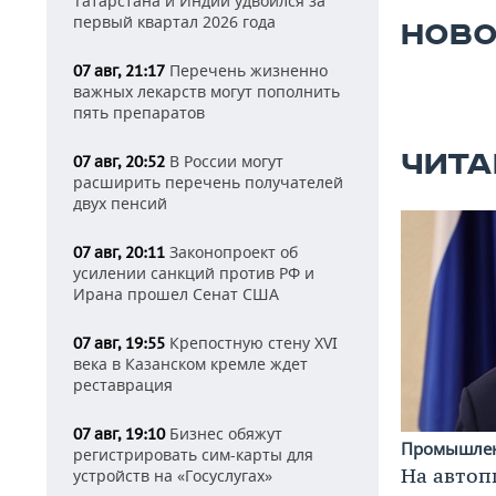
Татарстана и Индии удвоился за
первый квартал 2026 года
НОВО
Перечень жизненно
07 авг, 21:17
важных лекарств могут пополнить
пять препаратов
ЧИТА
В России могут
07 авг, 20:52
расширить перечень получателей
двух пенсий
Законопроект об
07 авг, 20:11
усилении санкций против РФ и
Ирана прошел Сенат США
Крепостную стену XVI
07 авг, 19:55
века в Казанском кремле ждет
реставрация
Бизнес обяжут
07 авг, 19:10
Промышле
регистрировать сим-карты для
На автоп
устройств на «Госуслугах»