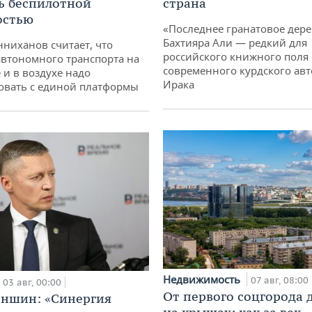
ь беспилотной
страна
остью
«Последнее гранатовое дер
Бахтияра Али — редкий для
ниханов считает, что
российского книжного поля
втономного транспорта на
современного курдского авт
 и в воздухе надо
Ирака
овать с единой платформы
Недвижимость
07 авг, 08:00
03 авг, 00:00
От первого соцгорода 
аншин: «Синергия