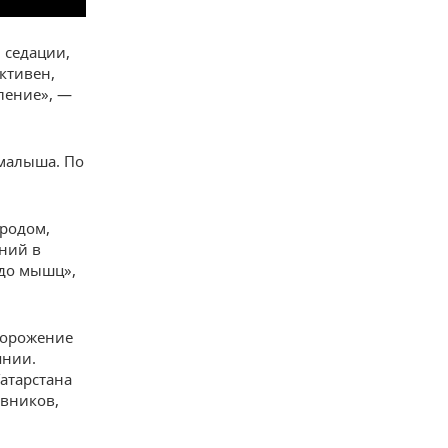
 седации,
ктивен,
еление», —
 малыша. По
ородом,
ений в
 до мышц»,
морожение
янии.
Татарстана
овников,