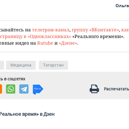
Ольг
сывайтесь на
телеграм-канал
,
группу «ВКонтакте»
,
кан
страницу в «Одноклассниках»
«Реального времени».
евные видео на
Rutube
и
«Дзене»
.
Медицина
Татарстан
ь в соцсетях
Распечатать
Реальное время» в Дзен