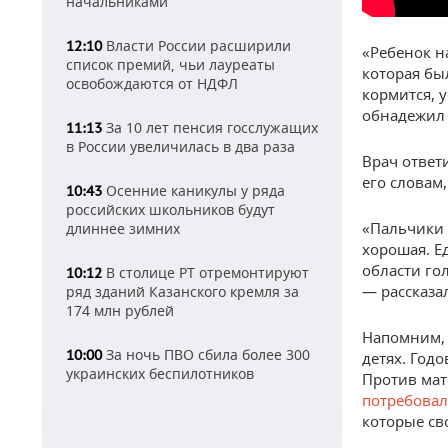
начальниками
Власти России расширили
12:10
«Ребенок н
список премий, чьи лауреаты
которая бы
освобождаются от НДФЛ
кормится, 
обнадежил
За 10 лет пенсия госслужащих
11:13
в России увеличилась в два раза
Врач ответ
его словам,
Осенние каникулы у ряда
10:43
российских школьников будут
«Пальчики 
длиннее зимних
хорошая. Е
области го
В столице РТ отремонтируют
10:12
— рассказа
ряд зданий Казанского кремля за
174 млн рублей
Напомним, 
За ночь ПВО сбила более 300
10:00
детях. Год
украинских беспилотников
Против мат
потребовал
которые св