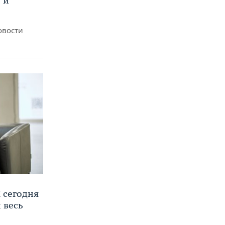
 и
овости
 сегодня
 весь