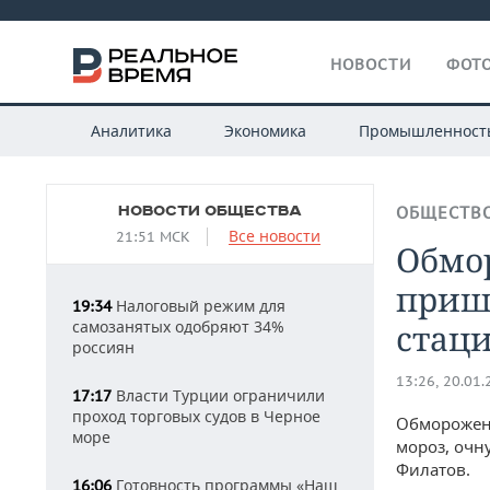
НОВОСТИ
ФОТО
Аналитика
Экономика
Промышленност
НОВОСТИ ОБЩЕСТВА
ОБЩЕСТВ
Все новости
21:51 МСК
Обмо
прише
Налоговый режим для
19:34
самозанятых одобряют 34%
стац
россиян
13:26, 20.01
Власти Турции ограничили
17:17
проход торговых судов в Черное
Обмороженн
море
мороз, очн
Филатов.
Готовность программы «Наш
16:06