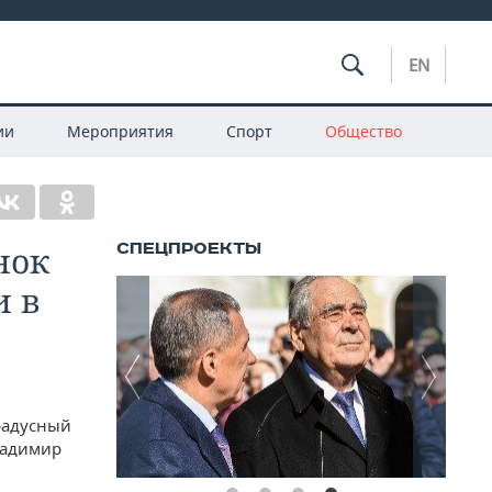
EN
ии
Мероприятия
Спорт
Общество
нок
и в
радусный
Владимир