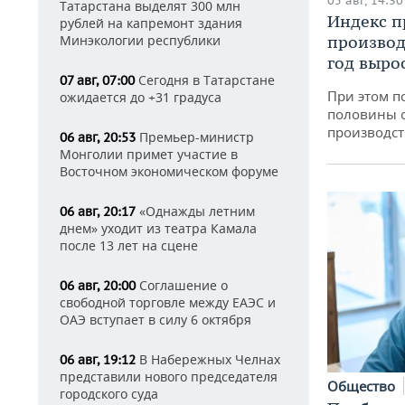
05 авг, 14:30
Татарстана выделят 300 млн
Индекс 
рублей на капремонт здания
Минэкологии республики
производ
год вырос
Сегодня в Татарстане
07 авг, 07:00
При этом п
ожидается до +31 градуса
половины 
производст
Премьер-министр
06 авг, 20:53
Монголии примет участие в
Восточном экономическом форуме
«Однажды летним
06 авг, 20:17
днем» уходит из театра Камала
после 13 лет на сцене
Соглашение о
06 авг, 20:00
свободной торговле между ЕАЭС и
ОАЭ вступает в силу 6 октября
В Набережных Челнах
06 авг, 19:12
представили нового председателя
Общество
городского суда