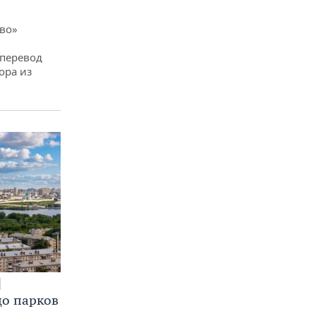
ево»
 перевод
ора из
до парков