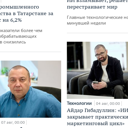
ИИ взламывает, решает
промышленного
перестраивает мир
ства в Татарстане за
Главные технологические н
 на 6,2%
минувшей недели
оказатели более чем
обрабатывающих
в снизились
Технологии
04 авг, 00:00
Айдар Гибадуллин: «ИИ
закрывает практически
07 авг, 00:00
маркетинговый цикл»