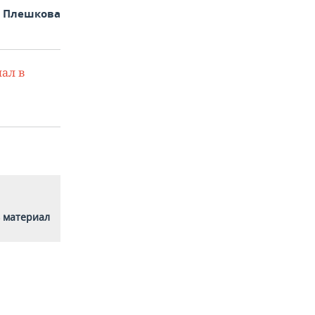
а Плешкова
ал в
 материал