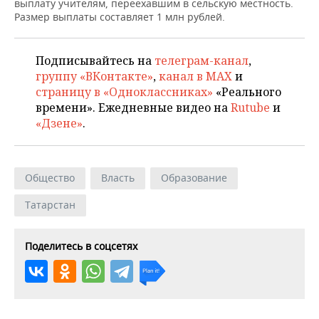
ВОДНЫЕ ВИДЫ СПОРТА
ОБРАЗОВАНИЕ
выплату учителям, переехавшим в сельскую местность.
Размер выплаты составляет 1 млн рублей.
ХОККЕЙ С МЯЧОМ
ПРОИСШЕСТВИЯ
Подписывайтесь на
телеграм-канал
,
группу «ВКонтакте»
,
канал в MAX
и
страницу в «Одноклассниках»
«Реального
времени». Ежедневные видео на
Rutube
и
«Дзене»
.
Общество
Власть
Образование
Татарстан
Поделитесь в соцсетях