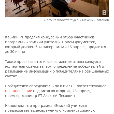
НЕФТЕХИМИЯ
РОЗНИЧНАЯ ТОРГОВЛЯ
НОВОСТИ ТЕХНОЛОГИЙ
МЕРОПРИЯТИЯ
НЕФТЬ
Фото: realnoevremya.ru / Максим Платонов
ТРАНСПОРТ
IT
НОВОСТИ МЕРОПРИЯТИЙ
СПОРТ
ОПК
УСЛУГИ
МЕДИА
ВЫЕЗДНАЯ РЕДАКЦИЯ
НОВОСТИ СПОРТА
ОБЩЕСТВО
ЭНЕРГЕТИКА
Кабмин РТ продлил конкурсный отбор участников
программы «Земский учитель». Прием документов,
ТЕЛЕКОММУНИКАЦИИ
БИЗНЕС-БРАНЧИ
ФУТБОЛ
НОВОСТИ ОБЩЕСТВА
ФОТОГАЛЕРЕЯ
который должен был завершиться 15 апреля, продлится
до 30 июня
ONLINE-КОНФЕРЕНЦИИ
ХОККЕЙ
ВЛАСТЬ
СЮЖЕТЫ
Также продлеваются и все остальные этапы конкурса:
экспертная оценка заявок, определение победителей и
ОТКРЫТАЯ ЛЕКЦИЯ
БАСКЕТБОЛ
ИНФРАСТРУКТУРА
СПРАВОЧНИК
размещение информации о победителях на официальных
сайтах.
ВОЛЕЙБОЛ
ИСТОРИЯ
СПИСОК ПЕРСОН
ПОЛНАЯ ВЕРСИЯ
Победителей определят с 6 по 8 июля. Соответствующее
постановление
подписал во вторник, 28 апреля,
КИБЕРСПОРТ
КУЛЬТУРА
СПИСОК КОМПАНИЙ
премьер-министр РТ Алексей Песошин.
ФИГУРНОЕ КАТАНИЕ
МЕДИЦИНА
Напомним, что программа «Земский учитель»
предполагает единовременную компенсационную