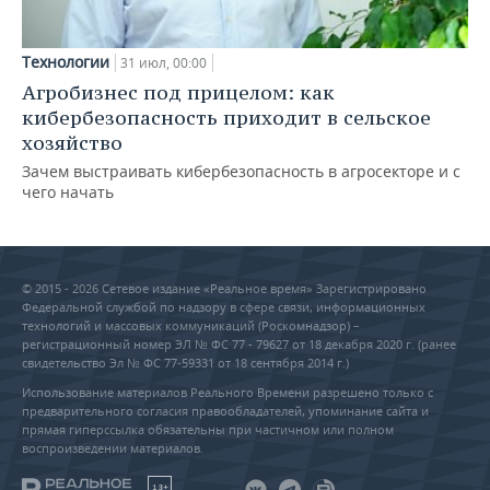
Технологии
31 июл, 00:00
Агробизнес под прицелом: как
кибербезопасность приходит в сельское
хозяйство
Зачем выстраивать кибербезопасность в агросекторе и с
чего начать
© 2015 - 2026 Сетевое издание «Реальное время» Зарегистрировано
Федеральной службой по надзору в сфере связи, информационных
технологий и массовых коммуникаций (Роскомнадзор) –
регистрационный номер ЭЛ № ФС 77 - 79627 от 18 декабря 2020 г. (ранее
свидетельство Эл № ФС 77-59331 от 18 сентября 2014 г.)
Использование материалов Реального Времени разрешено только с
предварительного согласия правообладателей, упоминание сайта и
прямая гиперссылка обязательны при частичном или полном
воспроизведении материалов.
18+