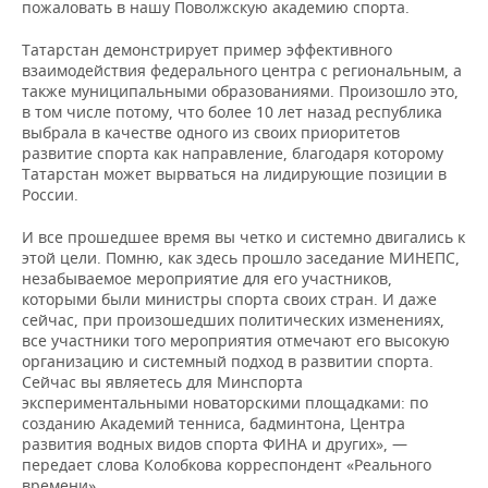
НЕФТЕХИМИЯ
пожаловать в нашу Поволжскую академию спорта.
РОЗНИЧНАЯ ТОРГОВЛЯ
НОВОСТИ ТЕХНОЛОГИЙ
МЕРОПРИЯТИЯ
Татарстан демонстрирует пример эффективного
НЕФТЬ
взаимодействия федерального центра с региональным, а
ТРАНСПОРТ
IT
НОВОСТИ МЕРОПРИЯТИЙ
СПОРТ
также муниципальными образованиями. Произошло это,
ОПК
в том числе потому, что более 10 лет назад республика
выбрала в качестве одного из своих приоритетов
УСЛУГИ
МЕДИА
ВЫЕЗДНАЯ РЕДАКЦИЯ
НОВОСТИ СПОРТА
ОБЩЕСТВО
развитие спорта как направление, благодаря которому
ЭНЕРГЕТИКА
Татарстан может вырваться на лидирующие позиции в
ТЕЛЕКОММУНИКАЦИИ
БИЗНЕС-БРАНЧИ
ФУТБОЛ
НОВОСТИ ОБЩЕСТВА
ФОТОГАЛЕРЕЯ
России.
И все прошедшее время вы четко и системно двигались к
ONLINE-КОНФЕРЕНЦИИ
ХОККЕЙ
ВЛАСТЬ
СЮЖЕТЫ
этой цели. Помню, как здесь прошло заседание МИНЕПС,
незабываемое мероприятие для его участников,
ОТКРЫТАЯ ЛЕКЦИЯ
БАСКЕТБОЛ
ИНФРАСТРУКТУРА
СПРАВОЧНИК
которыми были министры спорта своих стран. И даже
сейчас, при произошедших политических изменениях,
все участники того мероприятия отмечают его высокую
ВОЛЕЙБОЛ
ИСТОРИЯ
СПИСОК ПЕРСОН
ПОЛНАЯ ВЕРСИЯ
организацию и системный подход в развитии спорта.
Сейчас вы являетесь для Минспорта
КИБЕРСПОРТ
КУЛЬТУРА
СПИСОК КОМПАНИЙ
экспериментальными новаторскими площадками: по
созданию Академий тенниса, бадминтона, Центра
ФИГУРНОЕ КАТАНИЕ
МЕДИЦИНА
развития водных видов спорта ФИНА и других», —
передает слова Колобкова корреспондент «Реального
времени».