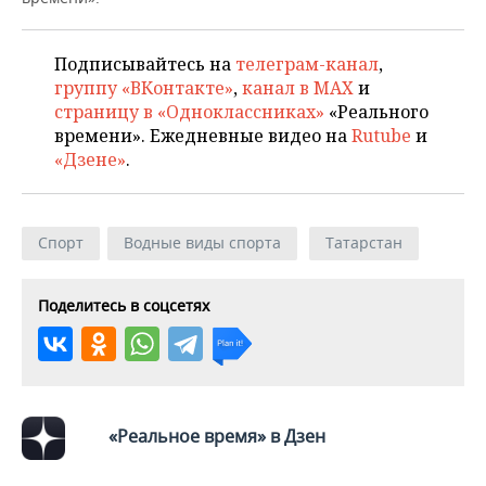
ВОДНЫЕ ВИДЫ СПОРТА
ОБРАЗОВАНИЕ
ХОККЕЙ С МЯЧОМ
ПРОИСШЕСТВИЯ
Подписывайтесь на
телеграм-канал
,
группу «ВКонтакте»
,
канал в MAX
и
страницу в «Одноклассниках»
«Реального
времени». Ежедневные видео на
Rutube
и
«Дзене»
.
Спорт
Водные виды спорта
Татарстан
Поделитесь в соцсетях
«Реальное время» в Дзен