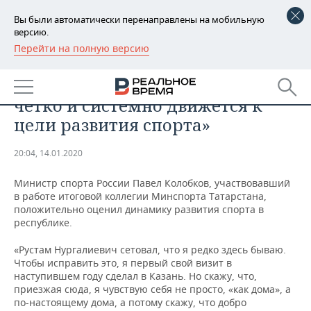
Вы были автоматически перенаправлены на мобильную
версию.
Перейти на полную версию
РЕГИОНЫ
СПОРТ
Павел Колобков: «Татарстан
БАШКОРТОСТАН
НОВОСТИ
четко и системно движется к
ТАТАРСТАН
АНАЛИТИКА
цели развития спорта»
УДМУРТИЯ
НОВОСТИ АНАЛИТИКИ
ЭКОНОМИКА
20:04, 14.01.2020
ДЕКЛАРАЦИИ О ДОХОДАХ
НОВОСТИ ЭКОНОМИКИ
ПРОМЫШЛЕННОСТЬ
Министр спорта России Павел Колобков, участвовавший
в работе итоговой коллегии Минспорта Татарстана,
КОРОЛИ ГОСЗАКАЗА ПФО
ФИНАНСЫ
НОВОСТИ
НЕДВИЖИМОСТЬ
положительно оценил динамику развития спорта в
ПРОМЫШЛЕННОСТИ
республике.
ВУЗЫ ТАТАРСТАНА
БАНКИ
НОВОСТИ НЕДВИЖИМОСТИ
АВТО
«Рустам Нургалиевич сетовал, что я редко здесь бываю.
АГРОПРОМ
Чтобы исправить это, я первый свой визит в
КОМУ ПРИНАДЛЕЖАТ
БЮДЖЕТ
НОВОСТИ АВТО
БИЗНЕС
наступившем году сделал в Казань. Но скажу, что,
ТОРГОВЫЕ ЦЕНТРЫ
МАШИНОСТРОЕНИЕ
приезжая сюда, я чувствую себя не просто, «как дома», а
ТАТАРСТАНА
по-настоящему дома, а потому скажу, что добро
ИНВЕСТИЦИИ
НОВОСТИ БИЗНЕСА
ТЕХНОЛОГИИ