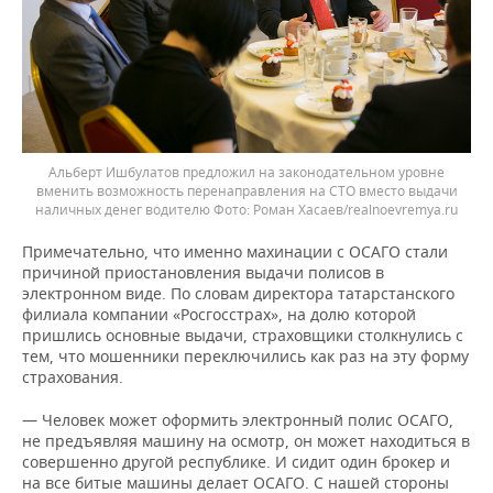
Альберт Ишбулатов предложил на законодательном уровне
вменить возможность перенаправления на СТО вместо выдачи
наличных денег водителю
Роман Хасаев/realnoevremya.ru
Примечательно, что именно махинации с ОСАГО стали
причиной приостановления выдачи полисов в
электронном виде. По словам директора татарстанского
филиала компании «Росгосстрах», на долю которой
пришлись основные выдачи, страховщики столкнулись с
тем, что мошенники переключились как раз на эту форму
страхования.
— Человек может оформить электронный полис ОСАГО,
не предъявляя машину на осмотр, он может находиться в
совершенно другой республике. И сидит один брокер и
на все битые машины делает ОСАГО. С нашей стороны