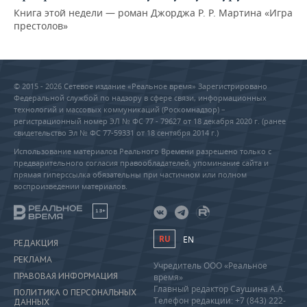
Книга этой недели — роман Джорджа Р. Р. Мартина «Игра
престолов»
© 2015 - 2026 Сетевое издание «Реальное время» Зарегистрировано
Федеральной службой по надзору в сфере связи, информационных
технологий и массовых коммуникаций (Роскомнадзор) –
регистрационный номер ЭЛ № ФС 77 - 79627 от 18 декабря 2020 г. (ранее
свидетельство Эл № ФС 77-59331 от 18 сентября 2014 г.)
Использование материалов Реального Времени разрешено только с
предварительного согласия правообладателей, упоминание сайта и
прямая гиперссылка обязательны при частичном или полном
воспроизведении материалов.
18+
RU
EN
РЕДАКЦИЯ
РЕКЛАМА
Учредитель ООО «Реальное
ПРАВОВАЯ ИНФОРМАЦИЯ
время»
Главный редактор Саушина А.А.
ПОЛИТИКА О ПЕРСОНАЛЬНЫХ
Телефон редакции: +7 (843) 222-
ДАННЫХ