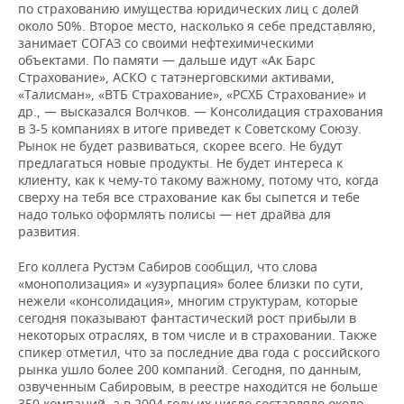
по страхованию имущества юридических лиц с долей
около 50%. Второе место, насколько я себе представляю,
занимает СОГАЗ со своими нефтехимическими
объектами. По памяти — дальше идут «Ак Барс
Страхование», АСКО с татэнерговскими активами,
«Талисман», «ВТБ Страхование», «РСХБ Страхование» и
др., — высказался Волчков. — Консолидация страхования
в 3-5 компаниях в итоге приведет к Советскому Союзу.
Рынок не будет развиваться, скорее всего. Не будут
предлагаться новые продукты. Не будет интереса к
клиенту, как к чему-то такому важному, потому что, когда
сверху на тебя все страхование как бы сыпется и тебе
надо только оформлять полисы — нет драйва для
развития.
Его коллега Рустэм Сабиров сообщил, что слова
«монополизация» и «узурпация» более близки по сути,
нежели «консолидация», многим структурам, которые
сегодня показывают фантастический рост прибыли в
некоторых отраслях, в том числе и в страховании. Также
спикер отметил, что за последние два года с российского
рынка ушло более 200 компаний. Сегодня, по данным,
озвученным Сабировым, в реестре находится не больше
350 компаний, а в 2004 году их число составляло около