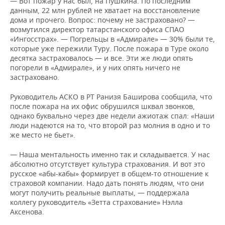
— Вот пожар у нас был, на Пушкина. По последним
данным, 22 млн рублей не хватает на восстановление
дома и прочего. Вопрос: почему не застраховано? —
возмутился директор татарстанского офиса СПАО
«Ингосстрах». — Погрельцы в «Адмирале» — 30% были те,
которые уже пережили Туру. После пожара в Туре около
десятка застраховалось — и все. Эти же люди опять
погорели в «Адмирале», и у них опять ничего не
застраховано.
Руководитель АСКО в РТ Ранизя Баширова сообщила, что
после пожара на их офис обрушился шквал звонков,
однако буквально через две недели ажиотаж спал: «Наши
люди надеются на то, что второй раз молния в одно и то
же место не бьет».
— Наша ментальность именно так и складывается. У нас
абсолютно отсутствует культура страхования. И вот это
русское «абы-кабы» формирует в общем-то отношение к
страховой компании. Надо дать понять людям, что они
могут получить реальные выплаты, — поддержала
коллегу руководитель «Зетта страхование» Нэлла
Аксенова.