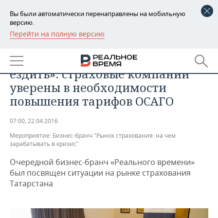
Вы были автоматически перенаправлены на мобильную
версию.
Перейти на полную версию
РЕГИОНЫ
МЕРОПРИЯТИЯ
«Ходи пешком, раз не можешь
БАШКОРТОСТАН
НОВОСТИ
ездить»: страховые компании
ТАТАРСТАН
АНАЛИТИКА
уверены в необходимости
повышения тарифов ОСАГО
УДМУРТИЯ
НОВОСТИ АНАЛИТИКИ
ЭКОНОМИКА
07:00, 22.04.2016
ДЕКЛАРАЦИИ О ДОХОДАХ
НОВОСТИ ЭКОНОМИКИ
ПРОМЫШЛЕННОСТЬ
Мероприятие:
Бизнес-бранч "Рынок страхования: на чем
зарабатывать в кризис"
КОРОЛИ ГОСЗАКАЗА ПФО
ФИНАНСЫ
НОВОСТИ
НЕДВИЖИМОСТЬ
ПРОМЫШЛЕННОСТИ
Очередной бизнес-бранч «Реального времени»
ВУЗЫ ТАТАРСТАНА
БАНКИ
НОВОСТИ НЕДВИЖИМОСТИ
АВТО
был посвящен ситуации на рынке страхования
АГРОПРОМ
Татарстана
КОМУ ПРИНАДЛЕЖАТ
БЮДЖЕТ
НОВОСТИ АВТО
БИЗНЕС
ТОРГОВЫЕ ЦЕНТРЫ
МАШИНОСТРОЕНИЕ
ТАТАРСТАНА
ИНВЕСТИЦИИ
НОВОСТИ БИЗНЕСА
ТЕХНОЛОГИИ