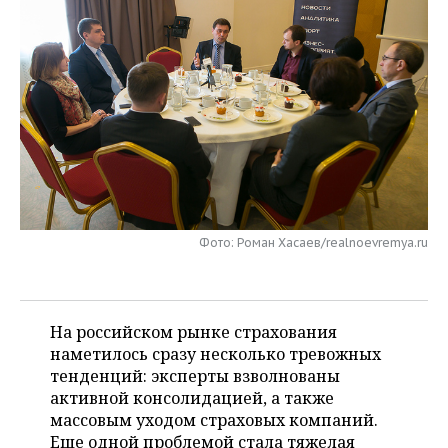
НЕФТЕХИМИЯ
РОЗНИЧНАЯ ТОРГОВЛЯ
НОВОСТИ ТЕХНОЛОГИЙ
МЕРОПРИЯТИЯ
НЕФТЬ
ТРАНСПОРТ
IT
НОВОСТИ МЕРОПРИЯТИЙ
СПОРТ
ОПК
УСЛУГИ
МЕДИА
ВЫЕЗДНАЯ РЕДАКЦИЯ
НОВОСТИ СПОРТА
ОБЩЕСТВО
ЭНЕРГЕТИКА
ТЕЛЕКОММУНИКАЦИИ
БИЗНЕС-БРАНЧИ
ФУТБОЛ
НОВОСТИ ОБЩЕСТВА
ФОТОГАЛЕРЕЯ
ONLINE-КОНФЕРЕНЦИИ
ХОККЕЙ
ВЛАСТЬ
СЮЖЕТЫ
Фото: Роман Хасаев/realnoevremya.ru
ОТКРЫТАЯ ЛЕКЦИЯ
БАСКЕТБОЛ
ИНФРАСТРУКТУРА
СПРАВОЧНИК
ВОЛЕЙБОЛ
ИСТОРИЯ
СПИСОК ПЕРСОН
ПОЛНАЯ ВЕРСИЯ
На российском рынке страхования
наметилось сразу несколько тревожных
КИБЕРСПОРТ
КУЛЬТУРА
СПИСОК КОМПАНИЙ
тенденций: эксперты взволнованы
активной консолидацией, а также
ФИГУРНОЕ КАТАНИЕ
МЕДИЦИНА
массовым уходом страховых компаний.
Еще одной проблемой стала тяжелая