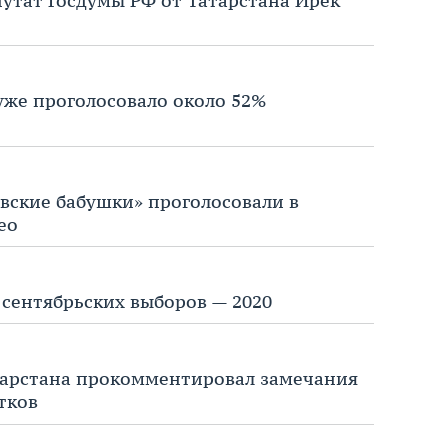
путат Госдумы РФ от Татарстана Ирек
 уже проголосовало около 52%
вские бабушки» проголосовали в
ео
 сентябрьских выборов — 2020
тарстана прокомментировал замечания
тков