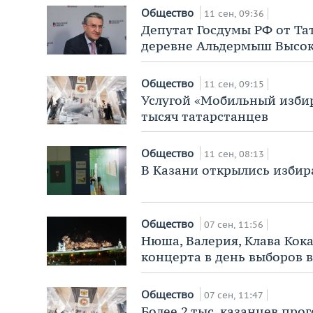
Общество
11 сен, 09:36
Депутат Госдумы РФ от Та
деревне Альдермыш Высок
Общество
11 сен, 09:15
Услугой «Мобильный избир
тысяч татарстанцев
Общество
11 сен, 08:13
В Казани открылись избир
Общество
07 сен, 11:56
Нюша, Валерия, Клава Кок
концерта в день выборов 
Общество
07 сен, 11:47
Более 2 тыс. казанцев про