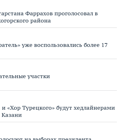
тарстана Фаррахов проголосовал в
огорского района
атель» уже воспользовались более 17
ательные участки
а и «Хор Турецкого» будут хедлайнерами
в Казани
голосуют на выборах президента