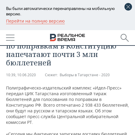
Вы были автоматически перенаправлены на мобильную
версию.
Перейти на полную версию
РЕГИОНЫ
ОБЩЕСТВО
В Татарстане для голосования
БАШКОРТОСТАН
НОВОСТИ
по поправкам в Конституцию
ТАТАРСТАН
АНАЛИТИКА
напечатают почти 3 млн
бюллетеней
УДМУРТИЯ
НОВОСТИ АНАЛИТИКИ
ЭКОНОМИКА
10:39, 10.06.2020
Сюжет:
Выборы в Татарстане - 2020
ДЕКЛАРАЦИИ О ДОХОДАХ
НОВОСТИ ЭКОНОМИКИ
ПРОМЫШЛЕННОСТЬ
Полиграфическо-издательский комплекс «Идел-Пресс»
КОРОЛИ ГОСЗАКАЗА ПФО
ФИНАНСЫ
НОВОСТИ
НЕДВИЖИМОСТЬ
передал ЦИК Татарстана изготовленный тираж
ПРОМЫШЛЕННОСТИ
бюллетеней для голосования по поправкам в
ВУЗЫ ТАТАРСТАНА
БАНКИ
НОВОСТИ НЕДВИЖИМОСТИ
АВТО
Конституцию РФ. Всего отпечатано 2 938 433 бюллетеней,
АГРОПРОМ
они будут на русском и татарском языках. Об этом
сообщает пресс-служба Центральной избирательной
КОМУ ПРИНАДЛЕЖАТ
БЮДЖЕТ
НОВОСТИ АВТО
БИЗНЕС
комиссии РТ.
ТОРГОВЫЕ ЦЕНТРЫ
МАШИНОСТРОЕНИЕ
ТАТАРСТАНА
ИНВЕСТИЦИИ
НОВОСТИ БИЗНЕСА
ТЕХНОЛОГИИ
«Сегодня мы фактически запускаем доставку бюллетеней