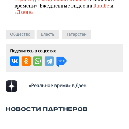
ВОДНЫЕ ВИДЫ СПОРТА
ОБРАЗОВАНИЕ
времени». Ежедневные видео на
Rutube
и
«Дзене»
.
ХОККЕЙ С МЯЧОМ
ПРОИСШЕСТВИЯ
Общество
Власть
Татарстан
Поделитесь в соцсетях
«Реальное время» в Дзен
НОВОСТИ ПАРТНЕРОВ