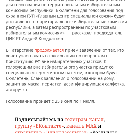
НЕФТЕХИМИЯ
для голосования по территориальным избирательным
комиссиям республики. Бюллетени для голосования под
РОЗНИЧНАЯ ТОРГОВЛЯ
НОВОСТИ ТЕХНОЛОГИЙ
МЕРОПРИЯТИЯ
НЕФТЬ
охранной ГУП «Главный центр специальной связи» будут
доставлены в территориальные избирательные комиссии
ТРАНСПОРТ
IT
НОВОСТИ МЕРОПРИЯТИЙ
СПОРТ
республики, а затем распространены по участковым
ОПК
избирательным комиссиям», — рассказал председатель
УСЛУГИ
МЕДИА
ВЫЕЗДНАЯ РЕДАКЦИЯ
НОВОСТИ СПОРТА
ОБЩЕСТВО
ЦИК РТ Андрей Кондратьев.
ЭНЕРГЕТИКА
В Татарстане
продолжается
прием заявлений от тех, кто
ТЕЛЕКОММУНИКАЦИИ
БИЗНЕС-БРАНЧИ
ФУТБОЛ
НОВОСТИ ОБЩЕСТВА
ФОТОГАЛЕРЕЯ
хочет участвовать в голосовании по поправкам в
Конституцию РФ вне избирательных участков. К
ONLINE-КОНФЕРЕНЦИИ
ХОККЕЙ
ВЛАСТЬ
СЮЖЕТЫ
голосующим вне избирательного участка придут со
специальным герметичным пакетом, в котором будут
бюллетень, бланк заявления о голосовании на дому,
ОТКРЫТАЯ ЛЕКЦИЯ
БАСКЕТБОЛ
ИНФРАСТРУКТУРА
СПРАВОЧНИК
защитная маска, перчатки, дезинфицирующая салфетка,
авторучка.
ВОЛЕЙБОЛ
ИСТОРИЯ
СПИСОК ПЕРСОН
ПОЛНАЯ ВЕРСИЯ
Голосование пройдет с 25 июня по 1 июля.
КИБЕРСПОРТ
КУЛЬТУРА
СПИСОК КОМПАНИЙ
Подписывайтесь на
телеграм-канал
,
ФИГУРНОЕ КАТАНИЕ
МЕДИЦИНА
группу «ВКонтакте»
,
канал в MAX
и
страницу в «Одноклассниках»
«Реального