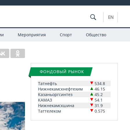
EN
ии
Мероприятия
Спорт
Общество
ФОНДОВЫЙ РЫНОК
Татнефть
534.8
Нижнекамскнефтехим
46.15
Казаньоргсинтез
45.2
КАМАЗ
54.1
Нижнекамскшина
31.9
Таттелеком
0.575