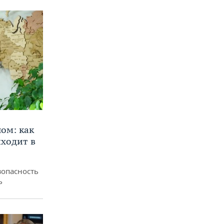
ом: как
ходит в
зопасность
ь