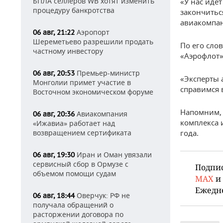
БПЛА селлеров WB хотят изменить
«У нас иде
процедуру банкротства
закончитьс
авиакомпан
Аэропорт
06 авг, 21:22
Шереметьево разрешили продать
По его сло
частному инвестору
«Аэрофлот»
Премьер-министр
06 авг, 20:53
«Эксперты 
Монголии примет участие в
справимся 
Восточном экономическом форуме
Напомним, 
Авиакомпания
06 авг, 20:36
комплекса 
«Ижавиа» работает над
возвращением сертификата
года.
Иран и Оман увязали
06 авг, 19:30
сервисный сбор в Ормузе с
Подпи
объемом помощи судам
MAX
и
Ежедн
Оверчук: РФ не
06 авг, 18:44
получала обращений о
расторжении договора по