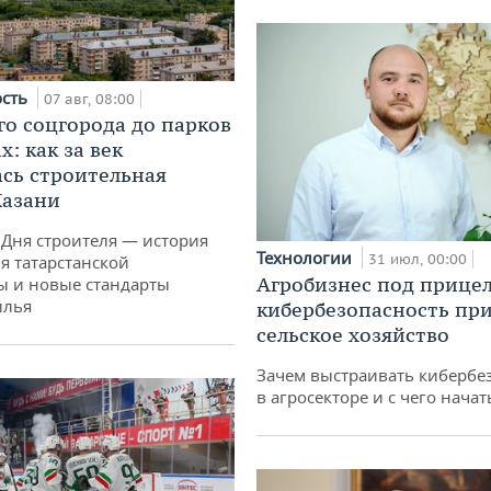
ость
07 авг, 08:00
го соцгорода до парков
: как за век
сь строительная
Казани
 Дня строителя — история
Технологии
31 июл, 00:00
я татарстанской
Агробизнес под прицел
ы и новые стандарты
илья
кибербезопасность при
сельское хозяйство
Зачем выстраивать кибербе
в агросекторе и с чего начат