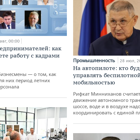
авг, 00:00
едпринимателей: как
ете работу с кадрами
Промышленность
28 июл, 2
На автопилоте: кто буд
бизнесмены — о том, как
управлять беспилотно
ля них период летних
мобильностью
ерсонала
Рифкат Минниханов считает
движение автономного тран
шоссе, воде и в воздухе над
координировать с единой 