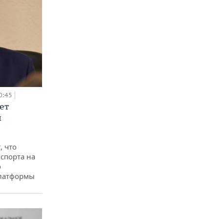
0:45
ет
й
, что
спорта на
о
платформы