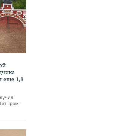
ой
ядчика
 еще 1,8
олучил
«ТатПром-