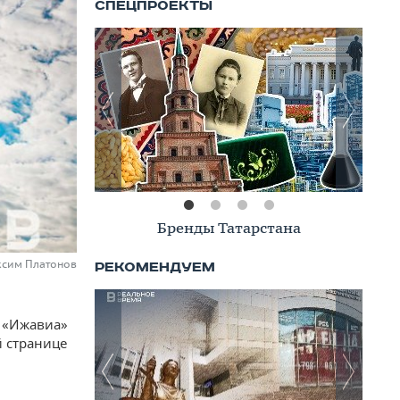
Книжная полка
аксим Платонов
и «Ижавиа»
й странице