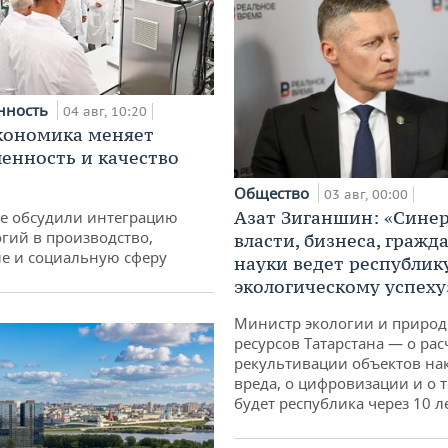
нность
04 авг, 10:20
кономика меняет
нность и качество
Общество
03 авг, 00:00
Азат Зиганшин: «Сине
не обсудили интеграцию
гий в производство,
власти, бизнеса, гражд
е и социальную сферу
науки ведет республик
экологическому успеху
Министр экологии и приро
ресурсов Татарстана — о рас
рекультивации объектов на
вреда, о цифровизации и о т
будет республика через 10 л