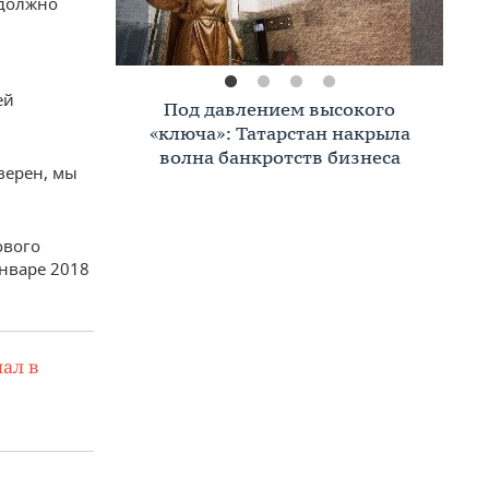
 должно
ей
Премиальное жилье в Казани:
тренды, критерии, покупатели в
2026 году
верен, мы
ового
нваре 2018
ал в