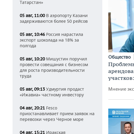
Татарстан»
В аэропорту Казани
05 авг, 11:00
задерживаются более 50 рейсов
Россия нарастила
05 авг, 10:46
экспорт шоколада на 18% за
полгода
Общество
Мишустин поручил
05 авг, 10:20
Проблемы
провести совещания с бизнесом
для роста производительности
арендов
труда
участков
Мнение экс
Удмуртия продаст
05 авг, 09:13
«Ижавиа» частному инвестору
Fesco
04 авг, 20:21
приостанавливает прием заявок на
перевозки через Черное море
Иракская
04 авг, 15:21