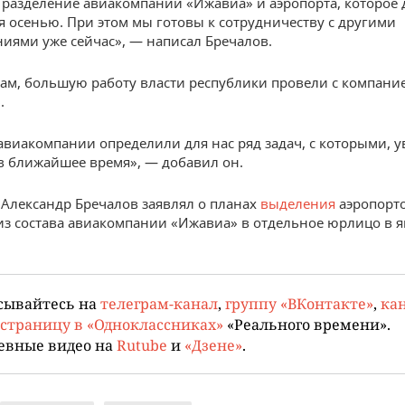
т разделение авиакомпании «Ижавиа» и аэропорта, которое
я осенью. При этом мы готовы к сотрудничеству с другими
иями уже сейчас», — написал Бречалов.
вам, большую работу власти республики провели с компани
.
авиакомпании определили для нас ряд задач, с которыми, у
в ближайшее время», — добавил он.
Александр Бречалов заявлял о планах
выделения
аэропорт
из состава авиакомпании «Ижавиа» в отдельное юрлицо в я
сывайтесь на
телеграм-канал
,
группу «ВКонтакте»
,
кан
страницу в «Одноклассниках»
«Реального времени».
евные видео на
Rutube
и
«Дзене»
.