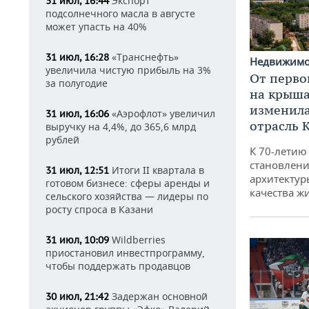
Экспорт
31 июл, 16:44
подсолнечного масла в августе
может упасть на 40%
«Транснефть»
31 июл, 16:28
Недвижим
увеличила чистую прибыль на 3%
От перво
за полугодие
на крышах
изменила
«Аэрофлот» увеличил
31 июл, 16:06
отрасль 
выручку на 4,4%, до 365,6 млрд
рублей
К 70-летию
становлени
Итоги II квартала в
31 июл, 12:51
архитектур
готовом бизнесе: сферы аренды и
качества ж
сельского хозяйства — лидеры по
росту спроса в Казани
Wildberries
31 июл, 10:09
приостановил инвестпрограмму,
чтобы поддержать продавцов
Задержан основной
30 июл, 21:42