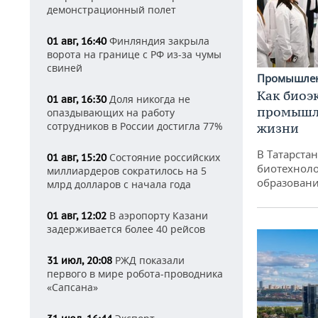
демонстрационный полет
Финляндия закрыла
01 авг, 16:40
ворота на границе с РФ из-за чумы
свиней
Промышле
Как биоэ
Доля никогда не
01 авг, 16:30
промышле
опаздывающих на работу
сотрудников в России достигла 77%
жизни
В Татарста
Состояние российских
01 авг, 15:20
биотехноло
миллиардеров сократилось на 5
образовани
млрд долларов с начала года
В аэропорту Казани
01 авг, 12:02
задерживается более 40 рейсов
РЖД показали
31 июл, 20:08
первого в мире робота-проводника
«Сапсана»