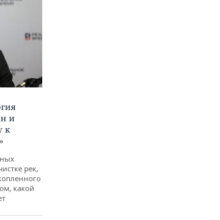
ргия
ан и
у к
»
дных
чистке рек,
копленного
ом, какой
ет