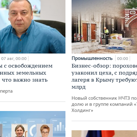
Промышленность
07 авг, 00:00
00:00
 с освобождением
Бизнес-обзор: порохов
анных земельных
узаконил цеха, с подр
: что важно знать
лагеря в Крыму требуют
млрд
перта
Новый собственник НЧТЗ п
долю и в группе компаний 
Холдинг»