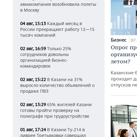
авиакомпания возобновила полеты
в Москву
Каждый месяц в
04 авг, 15:13
России прекращают работу 12—15
тысяч компаний
Бизнес
07 
Опрос пр
Только 25%
02 авг, 16:59
организу
сотрудников довольны
организацией бизнес-
летом?
командировок
Казанские 
проходит д
В Казани на 31%
02 авг, 15:22
отпусков п
выросло количество объявлений о
продаже ПВЗ
65% жителей Казани
02 авг, 13:29
готовы пройти проверку на
полиграфе при трудоустройстве
В Казани Ту-214 в
01 авг, 17:24
ливрее Третьяковки совершил