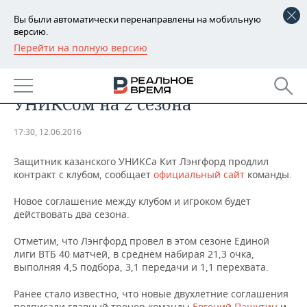
Вы были автоматически перенаправлены на мобильную
версию.
Перейти на полную версию
РЕГИОНЫ
СПОРТ
Лэнгфорд продлил контракт с
БАШКОРТОСТАН
НОВОСТИ
УНИКСом на 2 сезона
ТАТАРСТАН
АНАЛИТИКА
17:30, 12.06.2016
УДМУРТИЯ
НОВОСТИ АНАЛИТИКИ
ЭКОНОМИКА
Защитник казанского УНИКСа Кит Лэнгфорд продлил
контракт с клубом, сообщает
ДЕКЛАРАЦИИ О ДОХОДАХ
НОВОСТИ ЭКОНОМИКИ
официальный сайт
команды.
ПРОМЫШЛЕННОСТЬ
Новое соглашение между клубом и игроком будет
КОРОЛИ ГОСЗАКАЗА ПФО
ФИНАНСЫ
НОВОСТИ
НЕДВИЖИМОСТЬ
действовать два сезона.
ПРОМЫШЛЕННОСТИ
ВУЗЫ ТАТАРСТАНА
БАНКИ
НОВОСТИ НЕДВИЖИМОСТИ
АВТО
Отметим, что Лэнгфорд провел в этом сезоне Единой
АГРОПРОМ
лиги ВТБ 40 матчей, в среднем набирая 21,3 очка,
выполняя 4,5 подбора, 3,1 передачи и 1,1 перехвата.
КОМУ ПРИНАДЛЕЖАТ
БЮДЖЕТ
НОВОСТИ АВТО
БИЗНЕС
ТОРГОВЫЕ ЦЕНТРЫ
МАШИНОСТРОЕНИЕ
ТАТАРСТАНА
Ранее стало известно, что новые двухлетние соглашения
ИНВЕСТИЦИИ
НОВОСТИ БИЗНЕСА
ТЕХНОЛОГИИ
подписали главный тренер команды
Евгений Пашутин
и