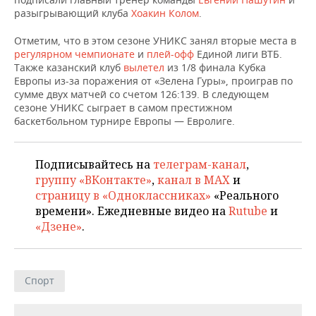
НЕФТЕХИМИЯ
разыгрывающий клуба
Хоакин Колом
.
РОЗНИЧНАЯ ТОРГОВЛЯ
НОВОСТИ ТЕХНОЛОГИЙ
МЕРОПРИЯТИЯ
НЕФТЬ
Отметим, что в этом сезоне УНИКС занял вторые места в
регулярном чемпионате
и
плей-офф
Единой лиги ВТБ.
ТРАНСПОРТ
IT
НОВОСТИ МЕРОПРИЯТИЙ
СПОРТ
Также казанский клуб
вылетел
из 1/8 финала Кубка
ОПК
Европы из-за поражения от «Зелена Гуры», проиграв по
УСЛУГИ
МЕДИА
ВЫЕЗДНАЯ РЕДАКЦИЯ
НОВОСТИ СПОРТА
ОБЩЕСТВО
сумме двух матчей со счетом 126:139. В следующем
ЭНЕРГЕТИКА
сезоне УНИКС сыграет в самом престижном
баскетбольном турнире Европы — Евролиге.
ТЕЛЕКОММУНИКАЦИИ
БИЗНЕС-БРАНЧИ
ФУТБОЛ
НОВОСТИ ОБЩЕСТВА
ФОТОГАЛЕРЕЯ
ONLINE-КОНФЕРЕНЦИИ
ХОККЕЙ
ВЛАСТЬ
СЮЖЕТЫ
Подписывайтесь на
телеграм-канал
,
группу «ВКонтакте»
,
канал в MAX
и
ОТКРЫТАЯ ЛЕКЦИЯ
БАСКЕТБОЛ
ИНФРАСТРУКТУРА
СПРАВОЧНИК
страницу в «Одноклассниках»
«Реального
времени». Ежедневные видео на
Rutube
и
ВОЛЕЙБОЛ
ИСТОРИЯ
СПИСОК ПЕРСОН
ПОЛНАЯ ВЕРСИЯ
«Дзене»
.
КИБЕРСПОРТ
КУЛЬТУРА
СПИСОК КОМПАНИЙ
Спорт
ФИГУРНОЕ КАТАНИЕ
МЕДИЦИНА