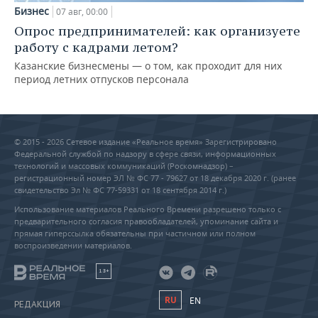
Бизнес
07 авг, 00:00
Опрос предпринимателей: как организуете
работу с кадрами летом?
Казанские бизнесмены — о том, как проходит для них
период летних отпусков персонала
© 2015 - 2026 Сетевое издание «Реальное время» Зарегистрировано
Федеральной службой по надзору в сфере связи, информационных
технологий и массовых коммуникаций (Роскомнадзор) –
регистрационный номер ЭЛ № ФС 77 - 79627 от 18 декабря 2020 г. (ранее
свидетельство Эл № ФС 77-59331 от 18 сентября 2014 г.)
Использование материалов Реального Времени разрешено только с
предварительного согласия правообладателей, упоминание сайта и
прямая гиперссылка обязательны при частичном или полном
воспроизведении материалов.
18+
RU
EN
РЕДАКЦИЯ