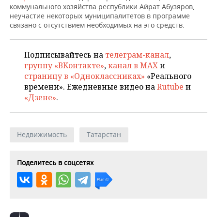
ВОДНЫЕ ВИДЫ СПОРТА
ОБРАЗОВАНИЕ
коммунального хозяйства республики Айрат Абузяров,
неучастие некоторых муниципалитетов в программе
ХОККЕЙ С МЯЧОМ
ПРОИСШЕСТВИЯ
связано с отсутствием необходимых на это средств.
Подписывайтесь на
телеграм-канал
,
группу «ВКонтакте»
,
канал в MAX
и
страницу в «Одноклассниках»
«Реального
времени». Ежедневные видео на
Rutube
и
«Дзене»
.
Недвижимость
Татарстан
Поделитесь в соцсетях