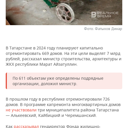
НЕФТЕХИМИЯ
РОЗНИЧНАЯ ТОРГОВЛЯ
НОВОСТИ ТЕХНОЛОГИЙ
МЕРОПРИЯТИЯ
НЕФТЬ
ТРАНСПОРТ
IT
НОВОСТИ МЕРОПРИЯТИЙ
СПОРТ
ОПК
Фото: Фатыхов Динар
УСЛУГИ
МЕДИА
ВЫЕЗДНАЯ РЕДАКЦИЯ
НОВОСТИ СПОРТА
ОБЩЕСТВО
ЭНЕРГЕТИКА
В Татарстане в 2024 году планируют капитально
ТЕЛЕКОММУНИКАЦИИ
БИЗНЕС-БРАНЧИ
ФУТБОЛ
НОВОСТИ ОБЩЕСТВА
ФОТОГАЛЕРЕЯ
отремонтировать 669 домов. На эти цели выделят 7 млрд
рублей, рассказал министр строительства, архитектуры и
ONLINE-КОНФЕРЕНЦИИ
ХОККЕЙ
ВЛАСТЬ
СЮЖЕТЫ
ЖКХ республики Марат Айзатуллин.
ОТКРЫТАЯ ЛЕКЦИЯ
БАСКЕТБОЛ
ИНФРАСТРУКТУРА
СПРАВОЧНИК
По 611 объектам уже определены подрядные
организации, доложил министр.
ВОЛЕЙБОЛ
ИСТОРИЯ
СПИСОК ПЕРСОН
ПОЛНАЯ ВЕРСИЯ
В прошлом году в республике отремонтировали 726
КИБЕРСПОРТ
КУЛЬТУРА
СПИСОК КОМПАНИЙ
домов. В программе капремонта многоквартирных домов
не участвовали
три муниципалитета района Татарстана
— Алькеевский, Кайбицкий и Черемшанский.
ФИГУРНОЕ КАТАНИЕ
МЕДИЦИНА
Как
рассказывал
гендиректор Фонда жилищно-