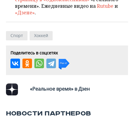
ВОДНЫЕ ВИДЫ СПОРТА
ОБРАЗОВАНИЕ
времени». Ежедневные видео на
Rutube
и
«Дзене»
.
ХОККЕЙ С МЯЧОМ
ПРОИСШЕСТВИЯ
Спорт
Хоккей
Поделитесь в соцсетях
«Реальное время» в Дзен
НОВОСТИ ПАРТНЕРОВ