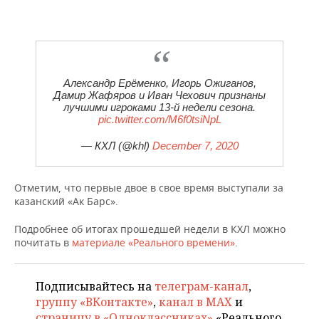
НЕФТЕХИМИЯ
РОЗНИЧНАЯ ТОРГОВЛЯ
НОВОСТИ ТЕХНОЛОГИЙ
МЕРОПРИЯТИЯ
НЕФТЬ
ТРАНСПОРТ
IT
НОВОСТИ МЕРОПРИЯТИЙ
СПОРТ
ОПК
Александр Ерёменко, Игорь Ожиганов,
УСЛУГИ
МЕДИА
ВЫЕЗДНАЯ РЕДАКЦИЯ
НОВОСТИ СПОРТА
ОБЩЕСТВО
Дамир Жафяров и Иван Чехович признаны
ЭНЕРГЕТИКА
лучшими игроками 13-й недели сезона.
pic.twitter.com/M6f0tsiNpL
ТЕЛЕКОММУНИКАЦИИ
БИЗНЕС-БРАНЧИ
ФУТБОЛ
НОВОСТИ ОБЩЕСТВА
ФОТОГАЛЕРЕЯ
— КХЛ (@khl)
December 7, 2020
ONLINE-КОНФЕРЕНЦИИ
ХОККЕЙ
ВЛАСТЬ
СЮЖЕТЫ
Отметим, что первые двое в свое время выступали за
ОТКРЫТАЯ ЛЕКЦИЯ
БАСКЕТБОЛ
ИНФРАСТРУКТУРА
СПРАВОЧНИК
казанский «Ак Барс».
ВОЛЕЙБОЛ
ИСТОРИЯ
СПИСОК ПЕРСОН
ПОЛНАЯ ВЕРСИЯ
Подробнее об итогах прошедшей недели в КХЛ можно
почитать в
материале «Реального времени»
.
КИБЕРСПОРТ
КУЛЬТУРА
СПИСОК КОМПАНИЙ
Подписывайтесь на
телеграм-канал
,
ФИГУРНОЕ КАТАНИЕ
МЕДИЦИНА
группу «ВКонтакте»
,
канал в MAX
и
страницу в «Одноклассниках»
«Реального