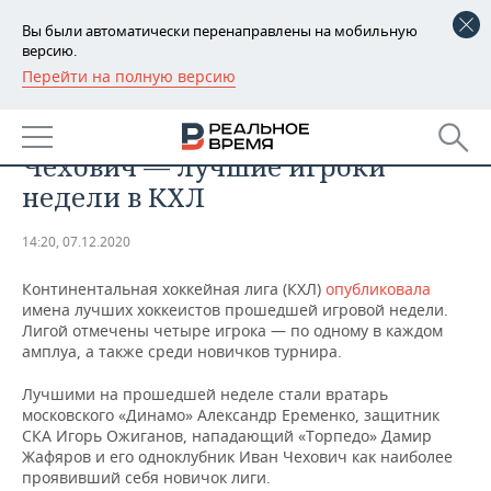
Вы были автоматически перенаправлены на мобильную
версию.
Перейти на полную версию
РЕГИОНЫ
СПОРТ
Еременко, Ожиганов, Жафяров и
БАШКОРТОСТАН
НОВОСТИ
Чехович — лучшие игроки
ТАТАРСТАН
АНАЛИТИКА
недели в КХЛ
УДМУРТИЯ
НОВОСТИ АНАЛИТИКИ
ЭКОНОМИКА
14:20, 07.12.2020
ДЕКЛАРАЦИИ О ДОХОДАХ
НОВОСТИ ЭКОНОМИКИ
ПРОМЫШЛЕННОСТЬ
Континентальная хоккейная лига (КХЛ)
опубликовала
имена лучших хоккеистов прошедшей игровой недели.
КОРОЛИ ГОСЗАКАЗА ПФО
ФИНАНСЫ
НОВОСТИ
НЕДВИЖИМОСТЬ
Лигой отмечены четыре игрока — по одному в каждом
ПРОМЫШЛЕННОСТИ
амплуа, а также среди новичков турнира.
ВУЗЫ ТАТАРСТАНА
БАНКИ
НОВОСТИ НЕДВИЖИМОСТИ
АВТО
Лучшими на прошедшей неделе стали вратарь
АГРОПРОМ
московского «Динамо» Александр Еременко, защитник
КОМУ ПРИНАДЛЕЖАТ
БЮДЖЕТ
НОВОСТИ АВТО
БИЗНЕС
СКА Игорь Ожиганов, нападающий «Торпедо» Дамир
ТОРГОВЫЕ ЦЕНТРЫ
МАШИНОСТРОЕНИЕ
Жафяров и его одноклубник Иван Чехович как наиболее
ТАТАРСТАНА
проявивший себя новичок лиги.
ИНВЕСТИЦИИ
НОВОСТИ БИЗНЕСА
ТЕХНОЛОГИИ