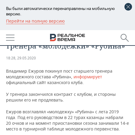
Вы были автоматически перенаправлены на мобильную
версию.
Перейти на полную версию
РЕГИОНЫ
СПОРТ
Ежуров покинул пост главного
БАШКОРТОСТАН
НОВОСТИ
тренера «молодежки» «Рубина»
ТАТАРСТАН
АНАЛИТИКА
18:28, 29.05.2020
УДМУРТИЯ
НОВОСТИ АНАЛИТИКИ
ЭКОНОМИКА
Владимир Ежуров покинул пост старшего тренера
молодежного состава «Рубина»,
ДЕКЛАРАЦИИ О ДОХОДАХ
НОВОСТИ ЭКОНОМИКИ
информирует
ПРОМЫШЛЕННОСТЬ
официальный сайт казанского клуба.
КОРОЛИ ГОСЗАКАЗА ПФО
ФИНАНСЫ
НОВОСТИ
НЕДВИЖИМОСТЬ
У тренера закончился контракт с клубом, и стороны
ПРОМЫШЛЕННОСТИ
решили его не продлевать.
ВУЗЫ ТАТАРСТАНА
БАНКИ
НОВОСТИ НЕДВИЖИМОСТИ
АВТО
АГРОПРОМ
Ежуров возглавлял «молодежку» «Рубина» с лета 2019
года. Под его руководством в 22 турах казанцы набрали
КОМУ ПРИНАДЛЕЖАТ
БЮДЖЕТ
НОВОСТИ АВТО
БИЗНЕС
ТОРГОВЫЕ ЦЕНТРЫ
МАШИНОСТРОЕНИЕ
20 очков и на момент приостановки сезона занимали 14-е
ТАТАРСТАНА
место в турнирной таблице молодежного первенства.
ИНВЕСТИЦИИ
НОВОСТИ БИЗНЕСА
ТЕХНОЛОГИИ