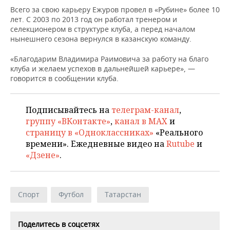
НЕФТЕХИМИЯ
Всего за свою карьеру Ежуров провел в «Рубине» более 10
РОЗНИЧНАЯ ТОРГОВЛЯ
НОВОСТИ ТЕХНОЛОГИЙ
МЕРОПРИЯТИЯ
лет. С 2003 по 2013 год он работал тренером и
НЕФТЬ
селекционером в структуре клуба, а перед началом
нынешнего сезона вернулся в казанскую команду.
ТРАНСПОРТ
IT
НОВОСТИ МЕРОПРИЯТИЙ
СПОРТ
ОПК
«Благодарим Владимира Раимовича за работу на благо
УСЛУГИ
МЕДИА
ВЫЕЗДНАЯ РЕДАКЦИЯ
НОВОСТИ СПОРТА
ОБЩЕСТВО
клуба и желаем успехов в дальнейшей карьере», —
ЭНЕРГЕТИКА
говорится в сообщении клуба.
ТЕЛЕКОММУНИКАЦИИ
БИЗНЕС-БРАНЧИ
ФУТБОЛ
НОВОСТИ ОБЩЕСТВА
ФОТОГАЛЕРЕЯ
Подписывайтесь на
телеграм-канал
,
ONLINE-КОНФЕРЕНЦИИ
ХОККЕЙ
ВЛАСТЬ
СЮЖЕТЫ
группу «ВКонтакте»
,
канал в MAX
и
страницу в «Одноклассниках»
«Реального
ОТКРЫТАЯ ЛЕКЦИЯ
БАСКЕТБОЛ
ИНФРАСТРУКТУРА
СПРАВОЧНИК
времени». Ежедневные видео на
Rutube
и
«Дзене»
.
ВОЛЕЙБОЛ
ИСТОРИЯ
СПИСОК ПЕРСОН
ПОЛНАЯ ВЕРСИЯ
КИБЕРСПОРТ
КУЛЬТУРА
СПИСОК КОМПАНИЙ
Спорт
Футбол
Татарстан
ФИГУРНОЕ КАТАНИЕ
МЕДИЦИНА
Поделитесь в соцсетях