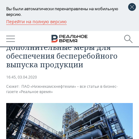
Вы были автоматически перенаправлены на мобильную
версию.
Перейти на полную версию
РЕГИОНЫ
ПРОМЫШЛЕННОСТЬ
«Нижнекамскнефтехим» вводит
БАШКОРТОСТАН
НОВОСТИ
дополнительные меры для
ТАТАРСТАН
АНАЛИТИКА
обеспечения бесперебойного
выпуска продукции
УДМУРТИЯ
НОВОСТИ АНАЛИТИКИ
ЭКОНОМИКА
16:45, 03.04.2020
ДЕКЛАРАЦИИ О ДОХОДАХ
НОВОСТИ ЭКОНОМИКИ
ПРОМЫШЛЕННОСТЬ
Сюжет:
ПАО «Нижнекамскнефтехим» – все статьи в бизнес-
газете «Реальное время»
КОРОЛИ ГОСЗАКАЗА ПФО
ФИНАНСЫ
НОВОСТИ
НЕДВИЖИМОСТЬ
ПРОМЫШЛЕННОСТИ
ВУЗЫ ТАТАРСТАНА
БАНКИ
НОВОСТИ НЕДВИЖИМОСТИ
АВТО
АГРОПРОМ
КОМУ ПРИНАДЛЕЖАТ
БЮДЖЕТ
НОВОСТИ АВТО
БИЗНЕС
ТОРГОВЫЕ ЦЕНТРЫ
МАШИНОСТРОЕНИЕ
ТАТАРСТАНА
ИНВЕСТИЦИИ
НОВОСТИ БИЗНЕСА
ТЕХНОЛОГИИ