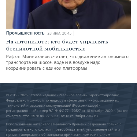
Промышленность
28 июл, 20:45
На автопилоте: кто будет управлять
беспилотной мобильностью
Рифкат Минниханов считает, что движение автономного
транспорта на шоссе, воде и в воздухе надо
координировать с единой платформы
© 2015 - 2026 Сетевое издание «Реальное время» Зарегистрировано
Федеральной службой по надзору в сфере связи, информационных
технологий и массовых коммуникаций (Роскомнадзор) –
регистрационный номер ЭЛ № ФС 77 - 79627 от 18 декабря 2020 г. (ранее
свидетельство Эл № ФС 77-59331 от 18 сентября 2014 г.)
Использование материалов Реального Времени разрешено только с
предварительного согласия правообладателей, упоминание сайта и
прямая гиперссылка обязательны при частичном или полном