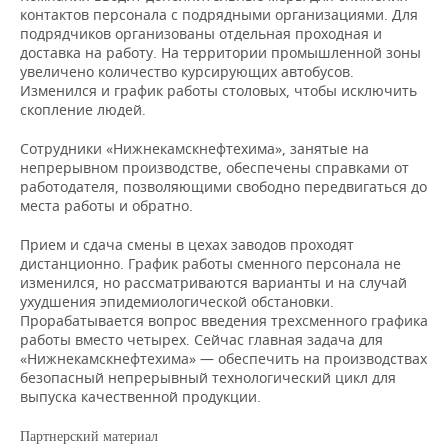
ВОДНЫЕ ВИДЫ СПОРТА
ОБРАЗОВАНИЕ
контактов персонала с подрядными организациями. Для
подрядчиков организованы отдельная проходная и
ХОККЕЙ С МЯЧОМ
ПРОИСШЕСТВИЯ
доставка на работу. На территории промышленной зоны
увеличено количество курсирующих автобусов.
Изменился и график работы столовых, чтобы исключить
скопление людей.
Сотрудники «Нижнекамскнефтехима», занятые на
непрерывном производстве, обеспечены справками от
работодателя, позволяющими свободно передвигаться до
места работы и обратно.
Прием и сдача смены в цехах заводов проходят
дистанционно. График работы сменного персонала не
изменился, но рассматриваются варианты и на случай
ухудшения эпидемиологической обстановки.
Прорабатывается вопрос введения трехсменного графика
работы вместо четырех. Сейчас главная задача для
«Нижнекамскнефтехима» — обеспечить на производствах
безопасный непрерывный технологический цикл для
выпуска качественной продукции.
Партнерский материал