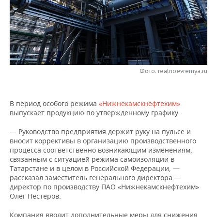
НЕФТЕХИМИЯ
РОЗНИЧНАЯ ТОРГОВЛЯ
НОВОСТИ ТЕХНОЛОГИЙ
МЕРОПРИЯТИЯ
НЕФТЬ
ТРАНСПОРТ
IT
НОВОСТИ МЕРОПРИЯТИЙ
СПОРТ
ОПК
УСЛУГИ
МЕДИА
ВЫЕЗДНАЯ РЕДАКЦИЯ
НОВОСТИ СПОРТА
ОБЩЕСТВО
ЭНЕРГЕТИКА
Фото: realnoevremya.ru
ТЕЛЕКОММУНИКАЦИИ
БИЗНЕС-БРАНЧИ
ФУТБОЛ
НОВОСТИ ОБЩЕСТВА
ФОТОГАЛЕРЕЯ
В период особого режима
«Нижнекамскнефтехим»
ONLINE-КОНФЕРЕНЦИИ
ХОККЕЙ
ВЛАСТЬ
СЮЖЕТЫ
выпускает продукцию по утвержденному графику.
ОТКРЫТАЯ ЛЕКЦИЯ
БАСКЕТБОЛ
ИНФРАСТРУКТУРА
СПРАВОЧНИК
— Руководство предприятия держит руку на пульсе и
вносит коррективы в организацию производственного
процесса соответственно возникающим изменениям,
ВОЛЕЙБОЛ
ИСТОРИЯ
СПИСОК ПЕРСОН
ПОЛНАЯ ВЕРСИЯ
связанным с ситуацией режима самоизоляции в
Татарстане и в целом в Российской Федерации, —
КИБЕРСПОРТ
КУЛЬТУРА
СПИСОК КОМПАНИЙ
рассказал заместитель генерального директора —
директор по производству ПАО «Нижнекамскнефтехим»
ФИГУРНОЕ КАТАНИЕ
МЕДИЦИНА
Олег Нестеров.
Компания вводит дополнительные меры для снижения