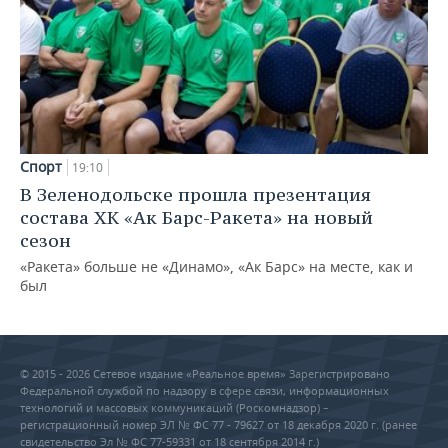
Спорт
19:10
В Зеленодольске прошла презентация
состава ХК «Ак Барс-Ракета» на новый
сезон
«Ракета» больше не «Динамо», «Ак Барс» на месте, как и
был
© 2015 - 2026 Сетевое издание «Реальное время» Зарегистрировано
Федеральной службой по надзору в сфере связи, информационных
технологий и массовых коммуникаций (Роскомнадзор) –
регистрационный номер ЭЛ № ФС 77 - 79627 от 18 декабря 2020 г. (ранее
свидетельство Эл № ФС 77-59331 от 18 сентября 2014 г.)