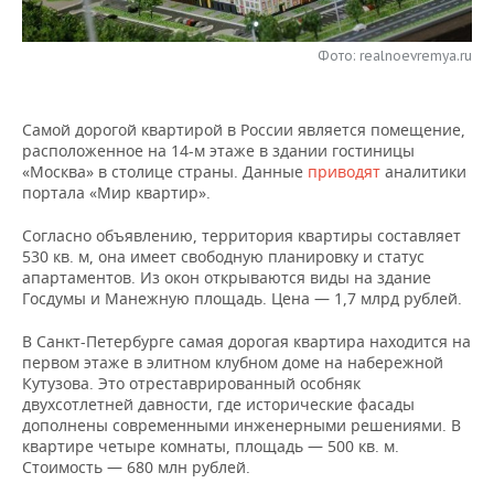
НЕФТЕХИМИЯ
РОЗНИЧНАЯ ТОРГОВЛЯ
НОВОСТИ ТЕХНОЛОГИЙ
МЕРОПРИЯТИЯ
НЕФТЬ
Фото: realnoevremya.ru
ТРАНСПОРТ
IT
НОВОСТИ МЕРОПРИЯТИЙ
СПОРТ
ОПК
Самой дорогой квартирой в России является помещение,
УСЛУГИ
МЕДИА
ВЫЕЗДНАЯ РЕДАКЦИЯ
НОВОСТИ СПОРТА
ОБЩЕСТВО
расположенное на 14-м этаже в здании гостиницы
ЭНЕРГЕТИКА
«Москва» в столице страны. Данные
приводят
аналитики
ТЕЛЕКОММУНИКАЦИИ
БИЗНЕС-БРАНЧИ
ФУТБОЛ
НОВОСТИ ОБЩЕСТВА
портала «Мир квартир».
ФОТОГАЛЕРЕЯ
Согласно объявлению, территория квартиры составляет
ONLINE-КОНФЕРЕНЦИИ
ХОККЕЙ
ВЛАСТЬ
СЮЖЕТЫ
530 кв. м, она имеет свободную планировку и статус
апартаментов. Из окон открываются виды на здание
ОТКРЫТАЯ ЛЕКЦИЯ
БАСКЕТБОЛ
ИНФРАСТРУКТУРА
СПРАВОЧНИК
Госдумы и Манежную площадь. Цена — 1,7 млрд рублей.
В Санкт-Петербурге самая дорогая квартира находится на
ВОЛЕЙБОЛ
ИСТОРИЯ
СПИСОК ПЕРСОН
ПОЛНАЯ ВЕРСИЯ
первом этаже в элитном клубном доме на набережной
Кутузова. Это отреставрированный особняк
КИБЕРСПОРТ
КУЛЬТУРА
СПИСОК КОМПАНИЙ
двухсотлетней давности, где исторические фасады
дополнены современными инженерными решениями. В
ФИГУРНОЕ КАТАНИЕ
МЕДИЦИНА
квартире четыре комнаты, площадь — 500 кв. м.
Стоимость — 680 млн рублей.