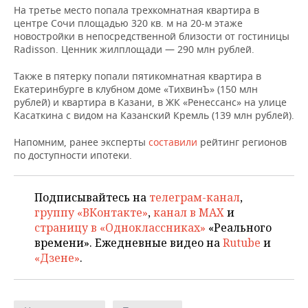
ВОДНЫЕ ВИДЫ СПОРТА
ОБРАЗОВАНИЕ
На третье место попала трехкомнатная квартира в
центре Сочи площадью 320 кв. м на 20-м этаже
ХОККЕЙ С МЯЧОМ
ПРОИСШЕСТВИЯ
новостройки в непосредственной близости от гостиницы
Radisson. Ценник жилплощади — 290 млн рублей.
Также в пятерку попали пятикомнатная квартира в
Екатеринбурге в клубном доме «ТихвинЪ» (150 млн
рублей) и квартира в Казани, в ЖК «Ренессанс» на улице
Касаткина с видом на Казанский Кремль (139 млн рублей).
Напомним, ранее эксперты
составили
рейтинг регионов
по доступности ипотеки.
Подписывайтесь на
телеграм-канал
,
группу «ВКонтакте»
,
канал в MAX
и
страницу в «Одноклассниках»
«Реального
времени». Ежедневные видео на
Rutube
и
«Дзене»
.