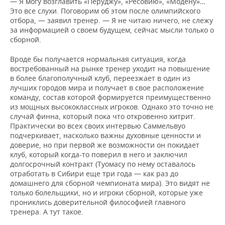
— Я могу возглавить «Перуджу», «Ресовию», «Модену»…
Это все слухи. Поговорим об этом после олимпийского
отбора, — заявил тренер. — Я не читаю ничего, не слежу
за информацией о своем будущем, сейчас мысли только о
сборной.
Вроде бы получается нормальная ситуация, когда
востребованный на рынке тренер уходит на повышение
в более благополучный клуб, переезжает в один из
лучших городов мира и получает в свое расположение
команду, состав которой формируется преимущественно
из мощных высококлассных игроков. Однако это точно не
случай финна, который пока что откровенно хитрит.
Практически во всех своих интервью Саммельвуо
подчеркивает, насколько важны духовные ценности и
доверие, но при первой же возможности он покидает
клуб, который когда-то поверил в него и заключил
долгосрочный контракт (Туомасу по нему оставалось
отработать в Сибири еще три года — как раз до
домашнего для сборной чемпионата мира). Это видят не
только болельщики, но и игроки сборной, которые уже
прониклись доверительной философией главного
тренера. А тут такое.