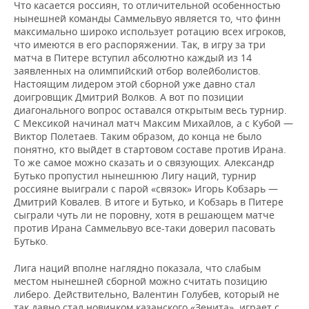
Что касается россиян, то отличительной особенностью
нынешней команды Саммельвуо является то, что финн
максимально широко использует ротацию всех игроков,
что имеются в его распоряжении. Так, в игру за три
матча в Питере вступил абсолютно каждый из 14
заявленных на олимпийский отбор волейболистов.
Настоящим лидером этой сборной уже давно стал
доигровщик Дмитрий Волков. А вот по позиции
диагонального вопрос оставался открытым весь турнир.
С Мексикой начинал матч Максим Михайлов, а с Кубой —
Виктор Полетаев. Таким образом, до конца не было
понятно, кто выйдет в стартовом составе против Ирана.
То же самое можно сказать и о связующих. Александр
Бутько пропустил нынешнюю Лигу наций, турнир
россияне выиграли с парой «связок» Игорь Кобзарь —
Дмитрий Ковалев. В итоге и Бутько, и Кобзарь в Питере
сыграли чуть ли не поровну, хотя в решающем матче
против Ирана Саммельвуо все-таки доверил пасовать
Бутько.
Лига наций вполне наглядно показала, что слабым
местом нынешней сборной можно считать позицию
либеро. Действительно, Валентин Голубев, который не
так давно стал новичком казанского «Зенита», играет с