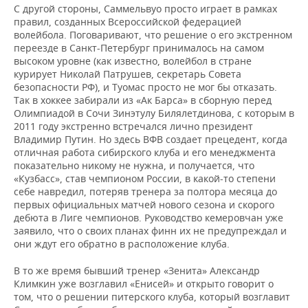
С другой стороны, Саммельвуо просто играет в рамках
правил, созданных Всероссийской федерацией
волейбола. Поговаривают, что решение о его экстренном
переезде в Санкт-Петербург принималось на самом
высоком уровне (как известно, волейбол в стране
курирует Николай Патрушев, секретарь Совета
безопасности РФ), и Туомас просто не мог бы отказать.
Так в хоккее забирали из «Ак Барса» в сборную перед
Олимпиадой в Сочи Зинэтулу Билялетдинова, с которым в
2011 году экстренно встречался лично президент
Владимир Путин. Но здесь ВФВ создает прецедент, когда
отличная работа сибирского клуба и его менеджмента
показательно никому не нужна, и получается, что
«Кузбасс», став чемпионом России, в какой-то степени
себе навредил, потеряв тренера за полтора месяца до
первых официальных матчей нового сезона и скорого
дебюта в Лиге чемпионов. Руководство кемеровчан уже
заявило, что о своих планах финн их не предупреждал и
они ждут его обратно в расположение клуба.
В то же время бывший тренер «Зенита» Александр
Климкин уже возглавил «Енисей» и открыто говорит о
том, что о решении питерского клуба, который возглавит