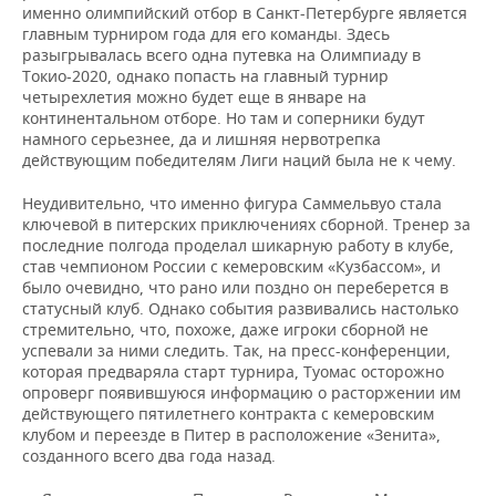
ВОДНЫЕ ВИДЫ СПОРТА
ОБРАЗОВАНИЕ
именно олимпийский отбор в Санкт-Петербурге является
главным турниром года для его команды. Здесь
ХОККЕЙ С МЯЧОМ
ПРОИСШЕСТВИЯ
разыгрывалась всего одна путевка на Олимпиаду в
Токио-2020, однако попасть на главный турнир
четырехлетия можно будет еще в январе на
континентальном отборе. Но там и соперники будут
намного серьезнее, да и лишняя нервотрепка
действующим победителям Лиги наций была не к чему.
Неудивительно, что именно фигура Саммельвуо стала
ключевой в питерских приключениях сборной. Тренер за
последние полгода проделал шикарную работу в клубе,
став чемпионом России с кемеровским «Кузбассом», и
было очевидно, что рано или поздно он переберется в
статусный клуб. Однако события развивались настолько
стремительно, что, похоже, даже игроки сборной не
успевали за ними следить. Так, на пресс-конференции,
которая предваряла старт турнира, Туомас осторожно
опроверг появившуюся информацию о расторжении им
действующего пятилетнего контракта с кемеровским
клубом и переезде в Питер в расположение «Зенита»,
созданного всего два года назад.