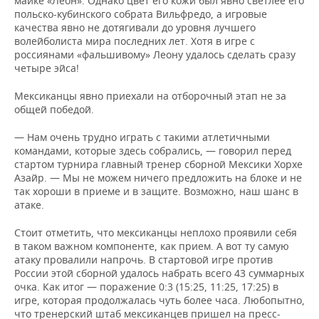
майке «Леон». Однако цвет его кожи был явно светлее его
польско-кубинского собрата Вильфредо, а игровые
качества явно не дотягивали до уровня лучшего
волейболиста мира последних лет. Хотя в игре с
россиянами «фальшивому» Леону удалось сделать сразу
четыре эйса!
Мексиканцы явно приехали на отборочный этап не за
общей победой.
— Нам очень трудно играть с такими атлетичными
командами, которые здесь собрались, — говорил перед
стартом турнира главный тренер сборной Мексики Хорхе
Азайр. — Мы не можем ничего предложить на блоке и не
так хороши в приеме и в защите. Возможно, наш шанс в
атаке.
Стоит отметить, что мексиканцы неплохо проявили себя
в таком важном компоненте, как прием. А вот ту самую
атаку провалили напрочь. В стартовой игре против
России этой сборной удалось набрать всего 43 суммарных
очка. Как итог — поражение 0:3 (15:25, 11:25, 17:25) в
игре, которая продолжалась чуть более часа. Любопытно,
что тренерский штаб мексиканцев пришел на пресс-