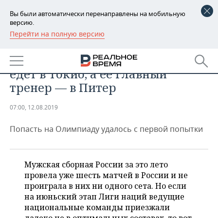
Вы были автоматически перенаправлены на мобильную
версию.
Перейти на полную версию
РЕГИОНЫ
СПОРТ
Сборная России по волейболу
БАШКОРТОСТАН
НОВОСТИ
едет в Токио, а ее главный
ТАТАРСТАН
АНАЛИТИКА
тренер — в Питер
УДМУРТИЯ
НОВОСТИ АНАЛИТИКИ
ЭКОНОМИКА
07:00, 12.08.2019
ДЕКЛАРАЦИИ О ДОХОДАХ
НОВОСТИ ЭКОНОМИКИ
ПРОМЫШЛЕННОСТЬ
Попасть на Олимпиаду удалось с первой попытки
КОРОЛИ ГОСЗАКАЗА ПФО
ФИНАНСЫ
НОВОСТИ
НЕДВИЖИМОСТЬ
ПРОМЫШЛЕННОСТИ
Мужская сборная России за это лето
ВУЗЫ ТАТАРСТАНА
БАНКИ
НОВОСТИ НЕДВИЖИМОСТИ
АВТО
провела уже шесть матчей в России и не
АГРОПРОМ
проиграла в них ни одного сета. Но если
КОМУ ПРИНАДЛЕЖАТ
БЮДЖЕТ
НОВОСТИ АВТО
БИЗНЕС
на июньский этап Лиги наций ведущие
ТОРГОВЫЕ ЦЕНТРЫ
МАШИНОСТРОЕНИЕ
ТАТАРСТАНА
национальные команды приезжали
ИНВЕСТИЦИИ
НОВОСТИ БИЗНЕСА
ТЕХНОЛОГИИ