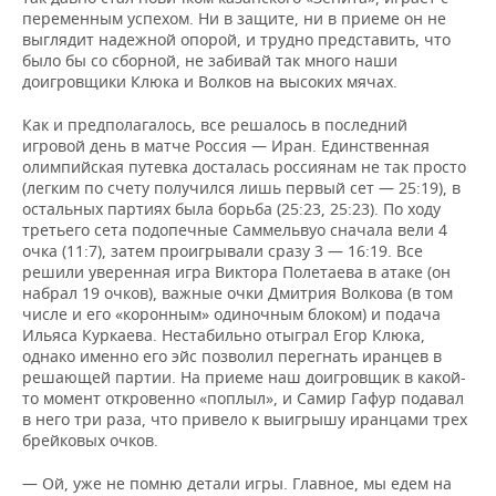
переменным успехом. Ни в защите, ни в приеме он не
выглядит надежной опорой, и трудно представить, что
было бы со сборной, не забивай так много наши
доигровщики Клюка и Волков на высоких мячах.
Как и предполагалось, все решалось в последний
игровой день в матче Россия — Иран. Единственная
олимпийская путевка досталась россиянам не так просто
(легким по счету получился лишь первый сет — 25:19), в
остальных партиях была борьба (25:23, 25:23). По ходу
третьего сета подопечные Саммельвуо сначала вели 4
очка (11:7), затем проигрывали сразу 3 — 16:19. Все
решили уверенная игра Виктора Полетаева в атаке (он
набрал 19 очков), важные очки Дмитрия Волкова (в том
числе и его «коронным» одиночным блоком) и подача
Ильяса Куркаева. Нестабильно отыграл Егор Клюка,
однако именно его эйс позволил перегнать иранцев в
решающей партии. На приеме наш доигровщик в какой-
то момент откровенно «поплыл», и Самир Гафур подавал
в него три раза, что привело к выигрышу иранцами трех
брейковых очков.
— Ой, уже не помню детали игры. Главное, мы едем на