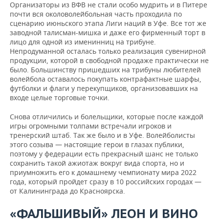
Организаторы из ВФВ не стали особо мудрить и в Питере
почти вся околоволейбольная часть проходила по
сценарию июньского этапа Лиги наций в Уфе. Все тот же
заводной талисман-мишка и даже его фирменный торт в
лицо для одной из именинниц на трибуне.
Непродуманной осталась только реализация сувенирной
продукции, которой в свободной продаже практически не
было. Большинству пришедших на трибуны любителей
волейбола оставалось покупать контрафактные шарфы,
футболки и флаги у перекупщиков, организовавших на
входе целые торговые точки.
Снова отличились и болельщики, которые после каждой
игры огромными толпами встречали игроков и
тренерский штаб. Так же было и в Уфе. Волейболисты
этого созыва — настоящие герои в глазах публики,
поэтому у федерации есть прекрасный шанс не только
сохранить такой ажиотаж вокруг вида спорта, но и
приумножить его к домашнему чемпионату мира 2022
года, который пройдет сразу в 10 российских городах —
от Калининграда до Красноярска.
«ФАЛЬШИВЫЙ» ЛЕОН И ВИНО