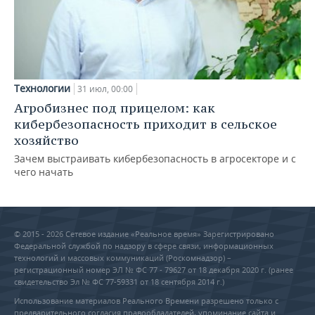
Технологии
31 июл, 00:00
Агробизнес под прицелом: как
кибербезопасность приходит в сельское
хозяйство
Зачем выстраивать кибербезопасность в агросекторе и с
чего начать
© 2015 - 2026 Сетевое издание «Реальное время» Зарегистрировано
Федеральной службой по надзору в сфере связи, информационных
технологий и массовых коммуникаций (Роскомнадзор) –
регистрационный номер ЭЛ № ФС 77 - 79627 от 18 декабря 2020 г. (ранее
свидетельство Эл № ФС 77-59331 от 18 сентября 2014 г.)
Использование материалов Реального Времени разрешено только с
предварительного согласия правообладателей, упоминание сайта и