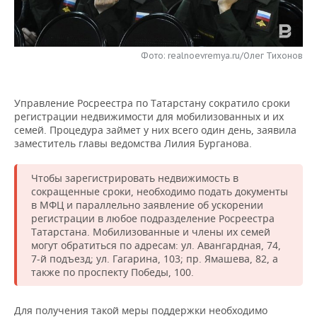
НЕФТЕХИМИЯ
РОЗНИЧНАЯ ТОРГОВЛЯ
НОВОСТИ ТЕХНОЛОГИЙ
МЕРОПРИЯТИЯ
НЕФТЬ
Фото: realnoevremya.ru/Олег Тихонов
ТРАНСПОРТ
IT
НОВОСТИ МЕРОПРИЯТИЙ
СПОРТ
ОПК
УСЛУГИ
МЕДИА
ВЫЕЗДНАЯ РЕДАКЦИЯ
НОВОСТИ СПОРТА
ОБЩЕСТВО
ЭНЕРГЕТИКА
Управление Росреестра по Татарстану сократило сроки
регистрации недвижимости для мобилизованных и их
ТЕЛЕКОММУНИКАЦИИ
БИЗНЕС-БРАНЧИ
ФУТБОЛ
НОВОСТИ ОБЩЕСТВА
ФОТОГАЛЕРЕЯ
семей. Процедура займет у них всего один день, заявила
заместитель главы ведомства Лилия Бурганова.
ONLINE-КОНФЕРЕНЦИИ
ХОККЕЙ
ВЛАСТЬ
СЮЖЕТЫ
Чтобы зарегистрировать недвижимость в
ОТКРЫТАЯ ЛЕКЦИЯ
БАСКЕТБОЛ
ИНФРАСТРУКТУРА
СПРАВОЧНИК
сокращенные сроки, необходимо подать документы
в МФЦ и параллельно заявление об ускорении
регистрации в любое подразделение Росреестра
ВОЛЕЙБОЛ
ИСТОРИЯ
СПИСОК ПЕРСОН
ПОЛНАЯ ВЕРСИЯ
Татарстана. Мобилизованные и члены их семей
могут обратиться по адресам: ул. Авангардная, 74,
КИБЕРСПОРТ
КУЛЬТУРА
СПИСОК КОМПАНИЙ
7-й подъезд; ул. Гагарина, 103; пр. Ямашева, 82, а
также по проспекту Победы, 100.
ФИГУРНОЕ КАТАНИЕ
МЕДИЦИНА
Для получения такой меры поддержки необходимо