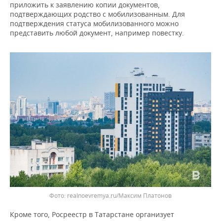
ВОДНЫЕ ВИДЫ СПОРТА
ОБРАЗОВАНИЕ
приложить к заявлению копии документов,
подтверждающих родство с мобилизованным. Для
подтверждения статуса мобилизованного можно
ХОККЕЙ С МЯЧОМ
ПРОИСШЕСТВИЯ
представить любой документ, например повестку.
Фото: realnoevremya.ru/Максим Платонов
Кроме того, Росреестр в Татарстане организует