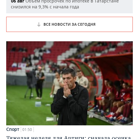
Объем просрочек по ипотеке в Татарстане
06 авг
снизился на 9,3% с начала года
ВСЕ НОВОСТИ ЗА СЕГОДНЯ
Спорт
01:50
Тяжелая неделя для Артиги: сначала осечка