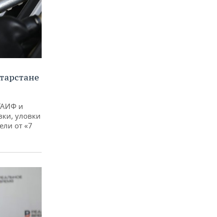
тарстане
ТАИФ и
вки, уловки
ли от «7