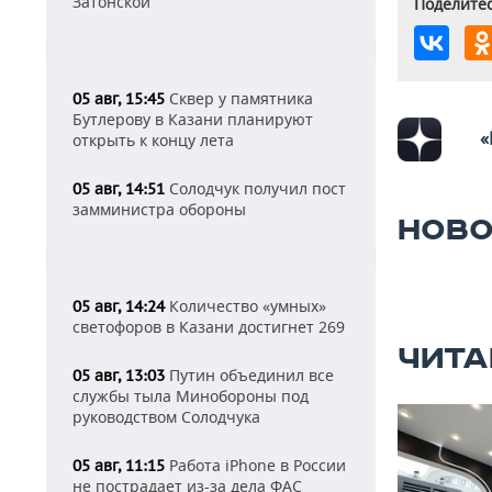
Затонской
Поделитес
Сквер у памятника
05 авг, 15:45
Бутлерову в Казани планируют
«
открыть к концу лета
Солодчук получил пост
05 авг, 14:51
замминистра обороны
НОВО
Количество «умных»
05 авг, 14:24
светофоров в Казани достигнет 269
ЧИТА
Путин объединил все
05 авг, 13:03
службы тыла Минобороны под
руководством Солодчука
Работа iPhone в России
05 авг, 11:15
не пострадает из-за дела ФАС