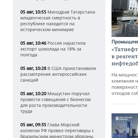
Минздрав Татарстана:
05 авг, 10:55
младенческая смертность в
республике находится на
историческом минимуме
Промышле
Россия нарастила
05 авг, 10:46
«Татнефт
экспорт шоколада на 18% за
полгода
в реаген
нефтедо
В США приостановили
05 авг, 10:28
рассмотрение антироссийских
На мощнос
санкций
компания н
поверхност
отходов со
Мишустин поручил
05 авг, 10:20
провести совещания с бизнесом
для роста производительности
труда
Глава Морской
05 авг, 09:35
коллегии РФ провел переговоры с
бразильским министром обороны