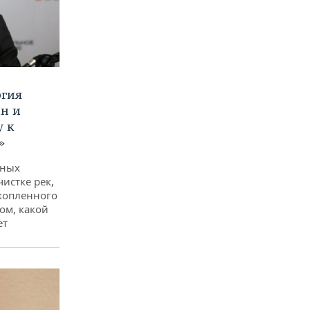
ргия
ан и
у к
»
дных
чистке рек,
копленного
ом, какой
ет