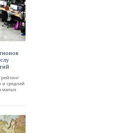
егионов
ислу
тий
 рейтинг
у и средней
а малых