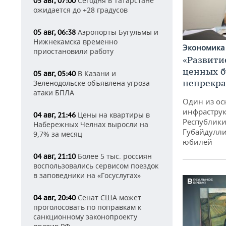
Сегодня в Татарстане
05 авг, 07:00
ожидается до +28 градусов
Аэропорты Бугульмы и
05 авг, 06:38
Нижнекамска временно
Экономик
приостановили работу
«Развити
ценных б
В Казани и
05 авг, 05:40
непрекр
Зеленодольске объявлена угроза
атаки БПЛА
Один из ос
инфраструк
Цены на квартиры в
04 авг, 21:46
Республики
Набережных Челнах выросли на
Губайдулли
9,7% за месяц
юбилей
Более 5 тыс. россиян
04 авг, 21:10
воспользовались сервисом поездок
в заповедники на «Госуслугах»
Сенат США может
04 авг, 20:40
проголосовать по поправкам к
санкционному законопроекту