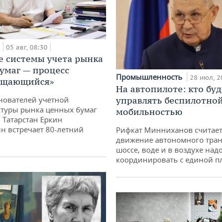
а
05 авг, 08:30
е системы учета рынка
умаг — процесс
Промышленность
28 июл, 2
ащающийся»
На автопилоте: кто буд
управлять беспилотно
нователей учетной
туры рынка ценных бумаг
мобильностью
 Татарстан Еркин
н встречает 80-летний
Рифкат Минниханов считает
движение автономного тран
шоссе, воде и в воздухе над
координировать с единой 