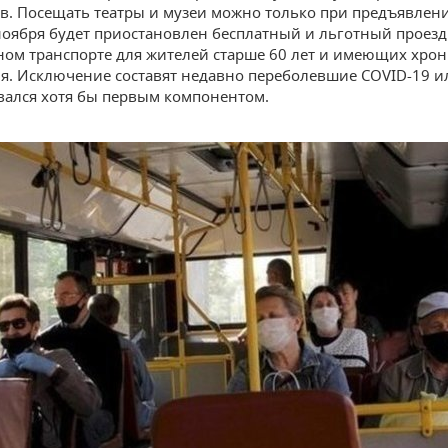
в. Посещать театры и музеи можно только при предъявлен
 ноября будет приостановлен бесплатный и льготный проезд
ом транспорте для жителей старше 60 лет и имеющих хро
я. Исключение составят недавно переболевшие COVID-19 ил
ался хотя бы первым компонентом.