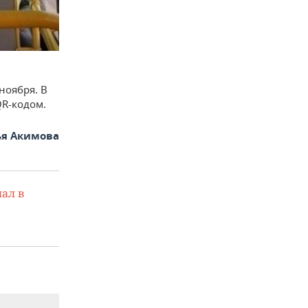
ноября. В
QR-кодом.
ья Акимова
ал в