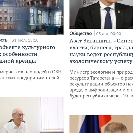
Общество
03 авг, 00:00
ость
Азат Зиганшин: «Сине
31 июл, 18:10
 объекте культурного
власти, бизнеса, гражд
: особенности
науки ведет республик
льной аренды
экологическому успеху
ммерческих площадей в ОКН
Министр экологии и приро
занских предпринимателей
ресурсов Татарстана — о рас
рекультивации объектов на
вреда, о цифровизации и о т
будет республика через 10 л