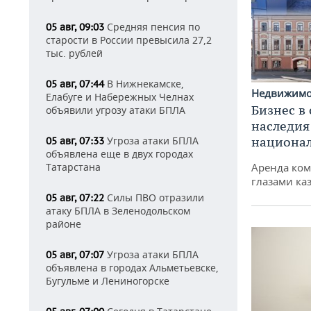
Средняя пенсия по
05 авг, 09:03
старости в России превысила 27,2
тыс. рублей
В Нижнекамске,
05 авг, 07:44
Недвижим
Елабуге и Набережных Челнах
Бизнес в
объявили угрозу атаки БПЛА
наследия
Угроза атаки БПЛА
национа
05 авг, 07:33
объявлена еще в двух городах
Татарстана
Аренда ко
глазами ка
Силы ПВО отразили
05 авг, 07:22
атаку БПЛА в Зеленодольском
районе
Угроза атаки БПЛА
05 авг, 07:07
объявлена в городах Альметьевске,
Бугульме и Лениногорске