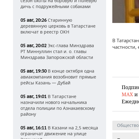
сезон охоты на боровую и полевую
дичь с подружейными собаками
Старинную
05 авг, 20:26
деревянную церковь в Татарстане
включат в реестр ОКН
В Татарста
Экс-глава Минздрава
05 авг, 20:02
частности,
РТ Миннуллин стал и. о. главы
Минздрава Запорожской области
В конце октября одна
05 авг, 19:30
авиакомпания возобновит прямые
рейсы Казань — Дубай
Подпи
MAX
и
В Татарстане
05 авг, 19:01
Ежедн
назначили нового начальника
отдела полиции по Азнакаевскому
району
Общество
В Казани на 2,5 месяца
05 авг, 16:11
ограничат движение на улице