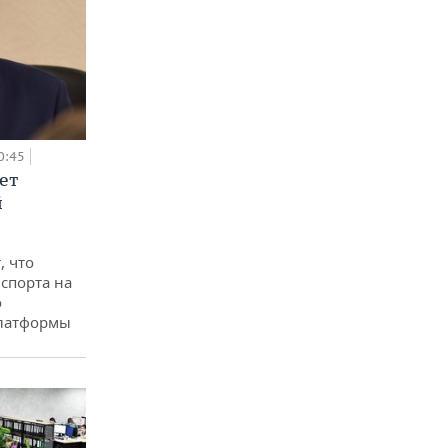
0:45
ет
й
, что
спорта на
о
платформы