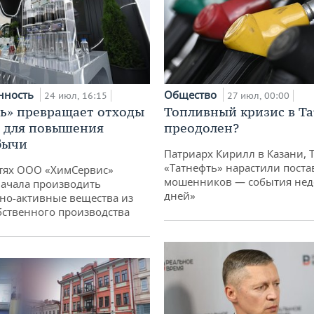
нность
Общество
24 июл, 16:15
27 июл, 00:00
ь» превращает отходы
Топливный кризис в Та
т для повышения
преодолен?
бычи
Патриарх Кирилл в Казани, 
«Татнефть» нарастили поста
тях ООО «ХимСервис»
мошенников — события неде
ачала производить
дней»
но-активные вещества из
бственного производства