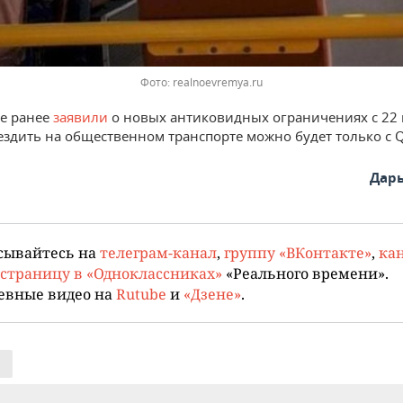
Фото: realnoevremya.ru
не ранее
заявили
о новых антиковидных ограничениях с 22 
 ездить на общественном транспорте можно будет только с 
Дар
сывайтесь на
телеграм-канал
,
группу «ВКонтакте»
,
кан
страницу в «Одноклассниках»
«Реального времени».
евные видео на
Rutube
и
«Дзене»
.