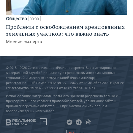
Общество
00:00
Проблемы с освобождением арендованных
земельных участков: что важно знать
Мнение эксперта
© 2015 - 2026 Сетевое издание «Реальное время» Зарегистрировано
Федеральной службой по надзору в сфере связи, информационных
технологий и массовых коммуникаций (Роскомнадзор) –
регистрационный номер ЭЛ № ФС 77 - 79627 от 18 декабря 2020 г. (ранее
свидетельство Эл № ФС 77-59331 от 18 сентября 2014 г.)
Использование материалов Реального Времени разрешено только с
предварительного согласия правообладателей, упоминание сайта и
прямая гиперссылка обязательны при частичном или полном
воспроизведении материалов.
18+