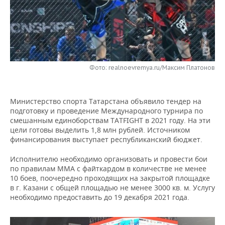
НЕФТЕХИМИЯ
РОЗНИЧНАЯ ТОРГОВЛЯ
НОВОСТИ ТЕХНОЛОГИЙ
МЕРОПРИЯТИЯ
НЕФТЬ
ТРАНСПОРТ
IT
НОВОСТИ МЕРОПРИЯТИЙ
СПОРТ
ОПК
УСЛУГИ
МЕДИА
ВЫЕЗДНАЯ РЕДАКЦИЯ
НОВОСТИ СПОРТА
ОБЩЕСТВО
Фото: realnoevremya.ru/Максим Платонов
ЭНЕРГЕТИКА
ТЕЛЕКОММУНИКАЦИИ
БИЗНЕС-БРАНЧИ
ФУТБОЛ
НОВОСТИ ОБЩЕСТВА
ФОТОГАЛЕРЕЯ
Министерство спорта Татарстана объявило тендер на
ONLINE-КОНФЕРЕНЦИИ
ХОККЕЙ
ВЛАСТЬ
подготовку и проведение Международного турнира по
СЮЖЕТЫ
смешанным единоборствам TATFIGHT в 2021 году. На эти
цели готовы выделить 1,8 млн рублей. Источником
ОТКРЫТАЯ ЛЕКЦИЯ
БАСКЕТБОЛ
ИНФРАСТРУКТУРА
СПРАВОЧНИК
финансирования выступает республиканский бюджет.
ВОЛЕЙБОЛ
ИСТОРИЯ
СПИСОК ПЕРСОН
ПОЛНАЯ ВЕРСИЯ
Исполнителю необходимо организовать и провести бои
по правилам ММА с файткардом в количестве не менее
10 боев, поочередно проходящих на закрытой площадке
КИБЕРСПОРТ
КУЛЬТУРА
СПИСОК КОМПАНИЙ
в г. Казани с общей площадью не менее 3000 кв. м. Услугу
необходимо предоставить до 19 декабря 2021 года.
ФИГУРНОЕ КАТАНИЕ
МЕДИЦИНА