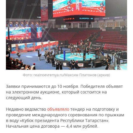
ВОДНЫЕ ВИДЫ СПОРТА
ОБРАЗОВАНИЕ
ХОККЕЙ С МЯЧОМ
ПРОИСШЕСТВИЯ
realnoevremya.ru/Максим Платонов
(архив)
Заявки принимаются до 10 ноября. Победителя объявят
на электронном аукционе, который состоится на
следующий день.
Недавно ведомство
объявляло
тендер на подготовку и
проведение международного соревнования по прыжкам
в воду «Кубок президента Республики Татарстан».
Начальная цена договора — 4,4 млн рублей.