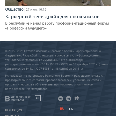
Общество
27 июл, 16:15
Карьерный тест-драйв для школьников
В республике начал работу профориентационный форум
«Профессии будущего»
© 2015 - 2026 Сетевое издание «Реальное время» Зарегистрировано
Федеральной службой по надзору в сфере связи, информационных
технологий и массовых коммуникаций (Роскомнадзор) –
регистрационный номер ЭЛ № ФС 77 - 79627 от 18 декабря 2020 г. (ранее
свидетельство Эл № ФС 77-59331 от 18 сентября 2014 г.)
Использование материалов Реального Времени разрешено только с
предварительного согласия правообладателей, упоминание сайта и
прямая гиперссылка обязательны при частичном или полном
воспроизведении материалов.
18+
RU
EN
РЕДАКЦИЯ