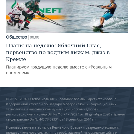
Общество
00:00
Планы на неделю: Яблочный Спас,
первенство по водным лыжам, джаз в
Кремле
Планируем грядущую неделю вместе с «Реальным
временем»
© 2015 - 2026 Сетевое издание «Реальное время» Зарегистрировано
Федеральной службой по надзору в сфере связи, информационных
технологий и массовых коммуникаций (Роскомнадзор) –
регистрационный номер ЭЛ № ФС 77 - 79627 от 18 декабря 2020 г. (ранее
свидетельство Эл № ФС 77-59331 от 18 сентября 2014 г.)
Использование материалов Реального Времени разрешено только с
предварительного согласия правообладателей, упоминание сайта и