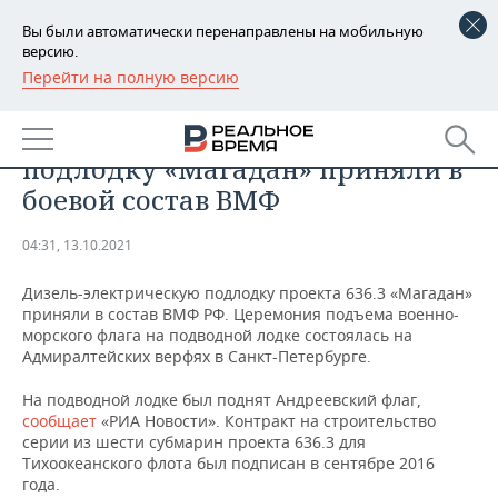
Вы были автоматически перенаправлены на мобильную
версию.
Перейти на полную версию
РЕГИОНЫ
ПРОМЫШЛЕННОСТЬ
Дизель-электрическую
БАШКОРТОСТАН
НОВОСТИ
подлодку «Магадан» приняли в
ТАТАРСТАН
АНАЛИТИКА
боевой состав ВМФ
УДМУРТИЯ
НОВОСТИ АНАЛИТИКИ
ЭКОНОМИКА
04:31, 13.10.2021
ДЕКЛАРАЦИИ О ДОХОДАХ
НОВОСТИ ЭКОНОМИКИ
ПРОМЫШЛЕННОСТЬ
Дизель-электрическую подлодку проекта 636.3 «Магадан»
приняли в состав ВМФ РФ. Церемония подъема военно-
КОРОЛИ ГОСЗАКАЗА ПФО
ФИНАНСЫ
НОВОСТИ
НЕДВИЖИМОСТЬ
морского флага на подводной лодке состоялась на
ПРОМЫШЛЕННОСТИ
Адмиралтейских верфях в Санкт-Петербурге.
ВУЗЫ ТАТАРСТАНА
БАНКИ
НОВОСТИ НЕДВИЖИМОСТИ
АВТО
На подводной лодке был поднят Андреевский флаг,
АГРОПРОМ
сообщает
«РИА Новости». Контракт на строительство
КОМУ ПРИНАДЛЕЖАТ
БЮДЖЕТ
НОВОСТИ АВТО
БИЗНЕС
серии из шести субмарин проекта 636.3 для
ТОРГОВЫЕ ЦЕНТРЫ
МАШИНОСТРОЕНИЕ
Тихоокеанского флота был подписан в сентябре 2016
ТАТАРСТАНА
года.
ИНВЕСТИЦИИ
НОВОСТИ БИЗНЕСА
ТЕХНОЛОГИИ