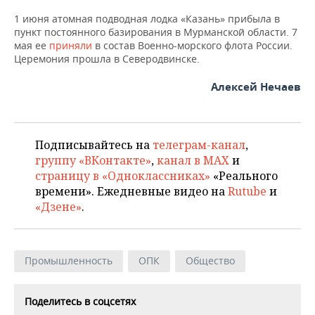
НЕФТЕХИМИЯ
1 июня атомная подводная лодка «Казань» прибыла в
РОЗНИЧНАЯ ТОРГОВЛЯ
НОВОСТИ ТЕХНОЛОГИЙ
МЕРОПРИЯТИЯ
пункт постоянного базирования в Мурманской области. 7
НЕФТЬ
мая ее
приняли
в состав Военно-морского флота России.
ТРАНСПОРТ
IT
НОВОСТИ МЕРОПРИЯТИЙ
СПОРТ
Церемония прошла в Северодвинске.
ОПК
Алексей Нечаев
УСЛУГИ
МЕДИА
ВЫЕЗДНАЯ РЕДАКЦИЯ
НОВОСТИ СПОРТА
ОБЩЕСТВО
ЭНЕРГЕТИКА
ТЕЛЕКОММУНИКАЦИИ
БИЗНЕС-БРАНЧИ
ФУТБОЛ
НОВОСТИ ОБЩЕСТВА
ФОТОГАЛЕРЕЯ
Подписывайтесь на
телеграм-канал
,
ONLINE-КОНФЕРЕНЦИИ
ХОККЕЙ
ВЛАСТЬ
СЮЖЕТЫ
группу «ВКонтакте»
,
канал в MAX
и
страницу в «Одноклассниках»
«Реального
ОТКРЫТАЯ ЛЕКЦИЯ
БАСКЕТБОЛ
ИНФРАСТРУКТУРА
СПРАВОЧНИК
времени». Ежедневные видео на
Rutube
и
«Дзене»
.
ВОЛЕЙБОЛ
ИСТОРИЯ
СПИСОК ПЕРСОН
ПОЛНАЯ ВЕРСИЯ
КИБЕРСПОРТ
КУЛЬТУРА
СПИСОК КОМПАНИЙ
Промышленность
ОПК
Общество
ФИГУРНОЕ КАТАНИЕ
МЕДИЦИНА
Поделитесь в соцсетях