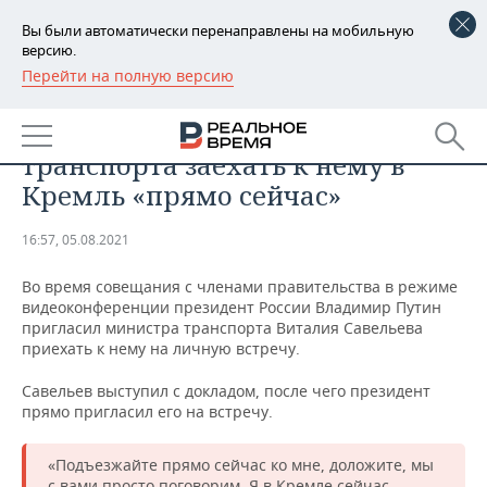
Вы были автоматически перенаправлены на мобильную
версию.
Перейти на полную версию
РЕГИОНЫ
ОБЩЕСТВО
Путин попросил министра
БАШКОРТОСТАН
НОВОСТИ
транспорта заехать к нему в
ТАТАРСТАН
АНАЛИТИКА
Кремль «прямо сейчас»
УДМУРТИЯ
НОВОСТИ АНАЛИТИКИ
ЭКОНОМИКА
16:57, 05.08.2021
ДЕКЛАРАЦИИ О ДОХОДАХ
НОВОСТИ ЭКОНОМИКИ
ПРОМЫШЛЕННОСТЬ
Во время совещания с членами правительства в режиме
видеоконференции президент России Владимир Путин
КОРОЛИ ГОСЗАКАЗА ПФО
ФИНАНСЫ
НОВОСТИ
НЕДВИЖИМОСТЬ
пригласил министра транспорта Виталия Савельева
ПРОМЫШЛЕННОСТИ
приехать к нему на личную встречу.
ВУЗЫ ТАТАРСТАНА
БАНКИ
НОВОСТИ НЕДВИЖИМОСТИ
АВТО
Савельев выступил с докладом, после чего президент
АГРОПРОМ
прямо пригласил его на встречу.
КОМУ ПРИНАДЛЕЖАТ
БЮДЖЕТ
НОВОСТИ АВТО
БИЗНЕС
ТОРГОВЫЕ ЦЕНТРЫ
МАШИНОСТРОЕНИЕ
ТАТАРСТАНА
«Подъезжайте прямо сейчас ко мне, доложите, мы
ИНВЕСТИЦИИ
НОВОСТИ БИЗНЕСА
ТЕХНОЛОГИИ
с вами просто поговорим. Я в Кремле сейчас.