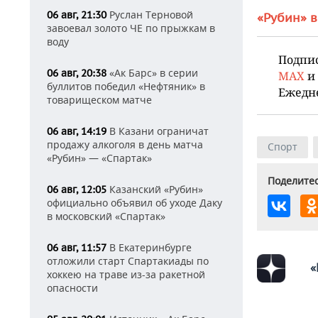
Руслан Терновой
06 авг, 21:30
«Рубин» в
завоевал золото ЧЕ по прыжкам в
воду
Подпи
«Ак Барс» в серии
06 авг, 20:38
MAX
и
буллитов победил «Нефтяник» в
Ежедн
товарищеском матче
В Казани ограничат
06 авг, 14:19
продажу алкоголя в день матча
Спорт
«Рубин» — «Спартак»
Поделитес
Казанский «Рубин»
06 авг, 12:05
официально объявил об уходе Даку
в московский «Спартак»
В Екатеринбурге
06 авг, 11:57
отложили старт Спартакиады по
«
хоккею на траве из-за ракетной
опасности