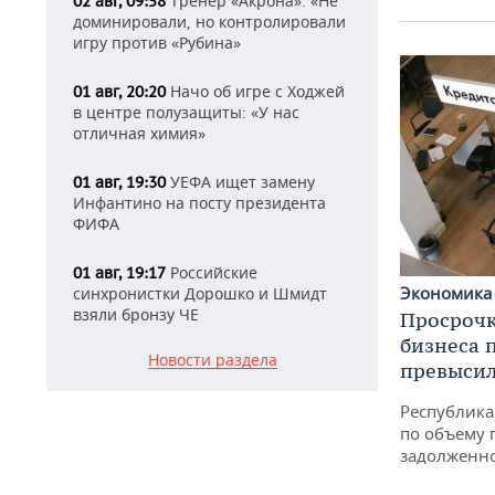
Тренер «Акрона»: «Не
02 авг, 09:58
доминировали, но контролировали
игру против «Рубина»
Начо об игре с Ходжей
01 авг, 20:20
в центре полузащиты: «У нас
отличная химия»
УЕФА ищет замену
01 авг, 19:30
Инфантино на посту президента
ФИФА
Российские
01 авг, 19:17
Экономик
синхронистки Дорошко и Шмидт
взяли бронзу ЧЕ
Просрочк
бизнеса 
Новости раздела
превысил
Республика 
по объему 
задолженн