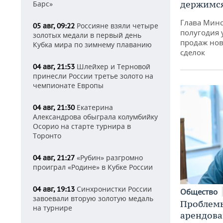
держимся
Барс»
Глава Минс
Россияне взяли четыре
05 авг, 09:22
полугодия 
золотых медали в первый день
продаж нов
Кубка мира по зимнему плаванию
сделок
Шлейхер и Терновой
04 авг, 21:53
принесли России третье золото на
чемпионате Европы
Екатерина
04 авг, 21:30
Александрова обыграла колумбийку
Осорио на старте турнира в
Торонто
«Рубин» разгромно
04 авг, 21:27
проиграл «Родине» в Кубке России
Синхронистки России
04 авг, 19:13
Общество
завоевали вторую золотую медаль
Проблемы
на турнире
арендов