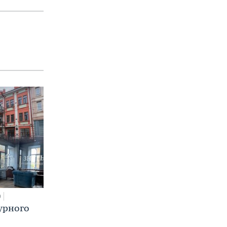
0
урного