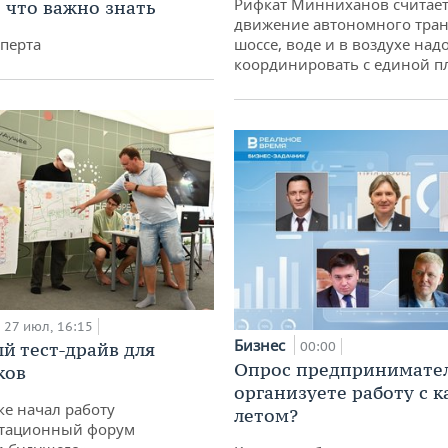
Рифкат Минниханов считает
: что важно знать
движение автономного тран
перта
шоссе, воде и в воздухе над
координировать с единой 
27 июл, 16:15
Бизнес
й тест-драйв для
00:00
Опрос предпринимател
ков
организуете работу с 
ке начал работу
летом?
тационный форум