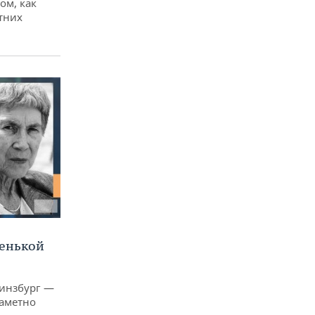
ом, как
тних
ленькой
Гинзбург —
заметно