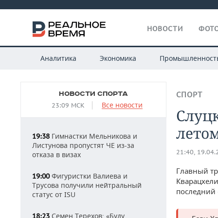
НОВОСТИ
ФОТО
Аналитика
Экономика
Промышленност
НОВОСТИ СПОРТА
СПОРТ
Все новости
23:09 МСК
Слуцк
летом
Гимнастки Мельникова и
19:38
Листунова пропустят ЧЕ из-за
21:40, 19.04
отказа в визах
Главный т
Фигуристки Валиева и
19:00
Кварацхели
Трусова получили нейтральный
последний 
статус от ISU
Семен Терехов: «Буду
18:23