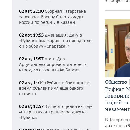
«Професси
Сборная Татарстана
02 авг, 22:30
завоевала бронзу Спартакиады
России по регби-7 в Казани
Джанашия: Даку в
02 авг, 19:55
«Рубине» был хорош, но попадет ли
он в обойму «Спартака»?
Агент Дер-
02 авг, 15:57
Аргучинцева опроверг интерес к
игроку со стороны «Ак Барса»
Общество
«Рубин» в ближайшее
02 авг, 14:14
время объявит имя еще одного
Рифкат М
новичка
говорили
людей нет
Эксперт оценил выгоду
02 авг, 12:57
незамен
«Спартака» от трансфера Даку из
«Рубина»
В Татарста
археолога 