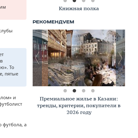
тим
Книжная полка
-клубы
ет
 в
ю». То
е, пятые
алом» и
Премиальное жилье в Казани:
футболист
тренды, критерии, покупатели в
2026 году
 футбола, а