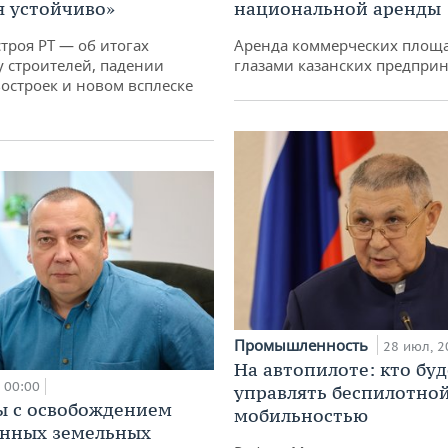
 устойчиво»
национальной аренды
троя РТ — об итогах
Аренда коммерческих площ
у строителей, падении
глазами казанских предпри
остроек и новом всплеске
Промышленность
28 июл, 2
На автопилоте: кто буд
00:00
управлять беспилотно
 с освобождением
мобильностью
анных земельных