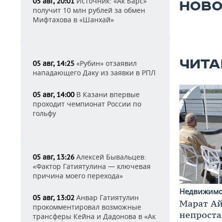
Источник: «Ак Барс»
05 авг, 20:01
НОВО
получит 10 млн рублей за обмен
Мифтахова в «Шанхай»
ЧИТА
«Рубин» отзаявил
05 авг, 14:25
нападающего Даку из заявки в РПЛ
В Казани впервые
05 авг, 14:00
проходит чемпионат России по
гольфу
Алексей Бывальцев:
05 авг, 13:26
«Фактор Гатиятулина — ключевая
причина моего перехода»
Недвижим
Анвар Гатиятулин
05 авг, 13:02
Марат Ай
прокомментировал возможные
непроста
трансферы Кейна и Дадонова в «Ак