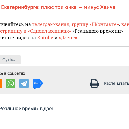
 Екатеринбурге: плюс три очка — минус Хвича
сывайтесь на
телеграм-канал
,
группу «ВКонтакте»
,
кан
страницу в «Одноклассниках»
«Реального времени».
евные видео на
Rutube
и
«Дзене»
.
Футбол
ь в соцсетях
Распечатать
Реальное время» в Дзен