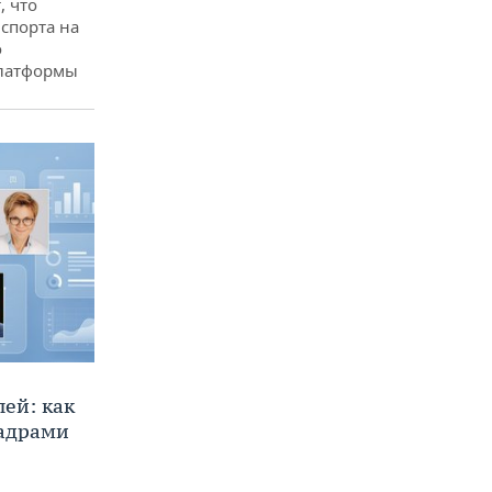
, что
спорта на
о
платформы
ей: как
кадрами