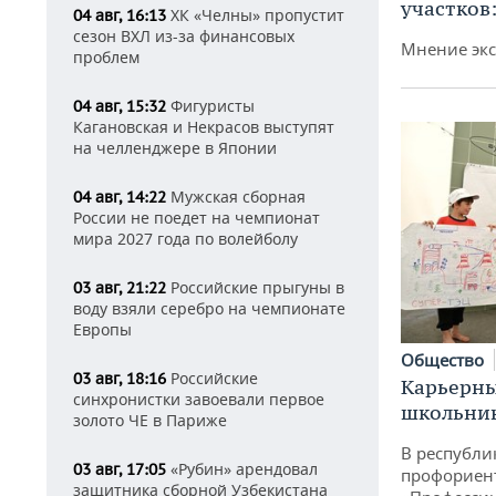
участков
ХК «Челны» пропустит
04 авг, 16:13
сезон ВХЛ из-за финансовых
Мнение экс
проблем
Фигуристы
04 авг, 15:32
Кагановская и Некрасов выступят
на челленджере в Японии
Мужская сборная
04 авг, 14:22
России не поедет на чемпионат
мира 2027 года по волейболу
Российские прыгуны в
03 авг, 21:22
воду взяли серебро на чемпионате
Европы
Общество
Российские
03 авг, 18:16
Карьерны
синхронистки завоевали первое
школьни
золото ЧЕ в Париже
В республи
«Рубин» арендовал
03 авг, 17:05
профориен
защитника сборной Узбекистана