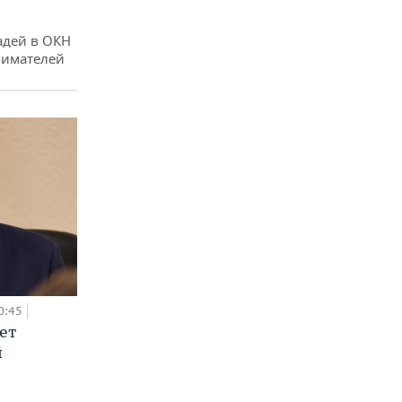
адей в ОКН
нимателей
0:45
ет
й