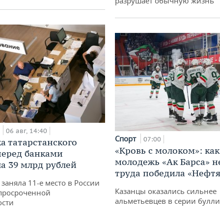
разрушает обычную жизнь
а
06 авг, 14:40
Спорт
07:00
а татарстанского
«Кровь с молоком»: как
перед банками
молодежь «Ак Барса» н
а 39 млрд рублей
труда победила «Нефт
заняла 11-е место в России
Казанцы оказались сильнее
просроченной
альметьевцев в серии булл
ости