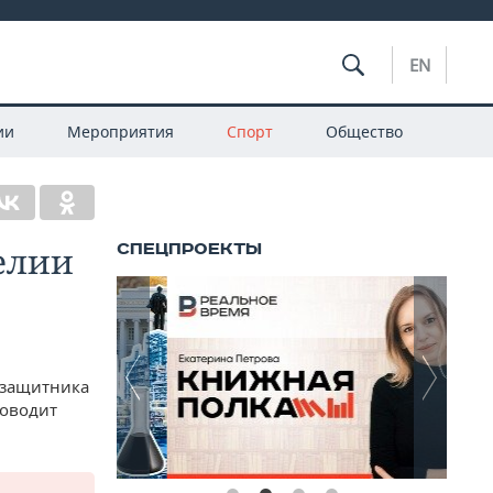
EN
ии
Мероприятия
Спорт
Общество
елии
узащитника
роводит