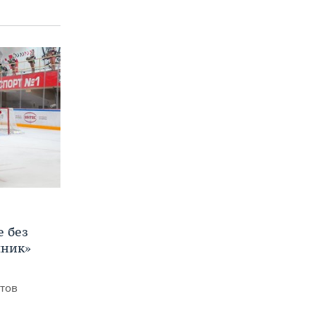
е без
яник»
итов