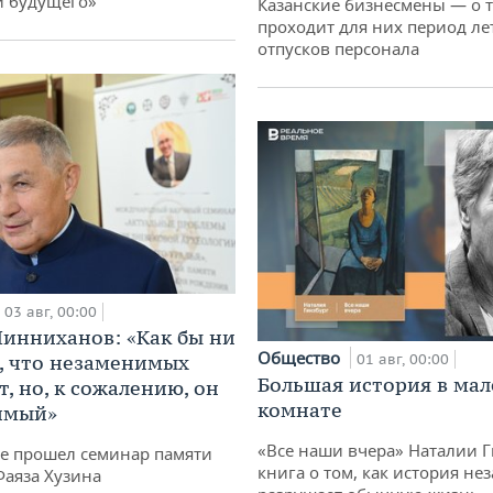
и будущего»
Казанские бизнесмены — о т
проходит для них период ле
отпусков персонала
03 авг, 00:00
инниханов: «Как бы ни
Общество
, что незаменимых
01 авг, 00:00
Большая история в ма
, но, к сожалению, он
комнате
имый»
«Все наши вчера» Наталии 
не прошел семинар памяти
книга о том, как история не
Фаяза Хузина