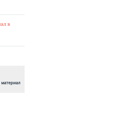
ал в
 материал