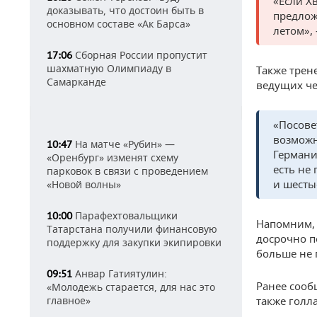
«Если Х
доказывать, что достоин быть в
предлож
основном составе «Ак Барса»
летом»,
Сборная России пропустит
17:06
шахматную Олимпиаду в
Также трен
Самарканде
ведущих ч
«Посове
возможн
На матче «Рубин» —
10:47
Германи
«Оренбург» изменят схему
есть не
парковок в связи с проведением
и шесты
«Новой волны»
Парафехтовальщики
10:00
Напомним,
Татарстана получили финансовую
досрочно п
поддержку для закупки экипировки
больше не 
Анвар Гатиятулин:
09:51
Ранее сооб
«Молодежь старается, для нас это
главное»
также голл