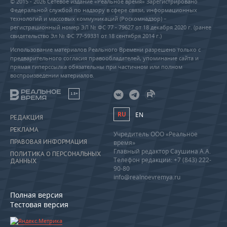
© 2015 - 2026 Сетевое издание «Реальное время» Зарегистрировано
Федеральной службой по надзору в сфере связи, информационных
технологий и массовых коммуникаций (Роскомнадзор) –
регистрационный номер ЭЛ № ФС 77 - 79627 от 18 декабря 2020 г. (ранее
свидетельство Эл № ФС 77-59331 от 18 сентября 2014 г.)
Использование материалов Реального Времени разрешено только с
предварительного согласия правообладателей, упоминание сайта и
прямая гиперссылка обязательны при частичном или полном
воспроизведении материалов.
18+
RU
EN
РЕДАКЦИЯ
РЕКЛАМА
Учредитель ООО «Реальное
ПРАВОВАЯ ИНФОРМАЦИЯ
время»
Главный редактор Саушина А.А.
ПОЛИТИКА О ПЕРСОНАЛЬНЫХ
Телефон редакции: +7 (843) 222-
ДАННЫХ
90-80
info@realnoevremya.ru
Полная версия
Тестовая версия