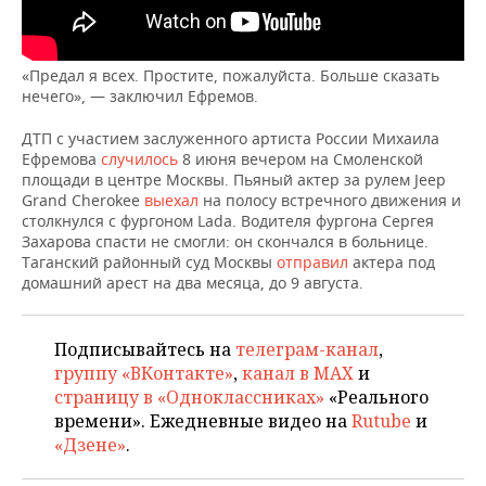
ВОДНЫЕ ВИДЫ СПОРТА
ОБРАЗОВАНИЕ
ХОККЕЙ С МЯЧОМ
ПРОИСШЕСТВИЯ
«Предал я всех. Простите, пожалуйста. Больше сказать
нечего», — заключил Ефремов.
ДТП с участием заслуженного артиста России Михаила
Ефремова
случилось
8 июня вечером на Смоленской
площади в центре Москвы. Пьяный актер за рулем Jeep
Grand Cherokee
выехал
на полосу встречного движения и
столкнулся с фургоном Lada. Водителя фургона Сергея
Захарова спасти не смогли: он скончался в больнице.
Таганский районный суд Москвы
отправил
актера под
домашний арест на два месяца, до 9 августа.
Подписывайтесь на
телеграм-канал
,
группу «ВКонтакте»
,
канал в MAX
и
страницу в «Одноклассниках»
«Реального
времени». Ежедневные видео на
Rutube
и
«Дзене»
.