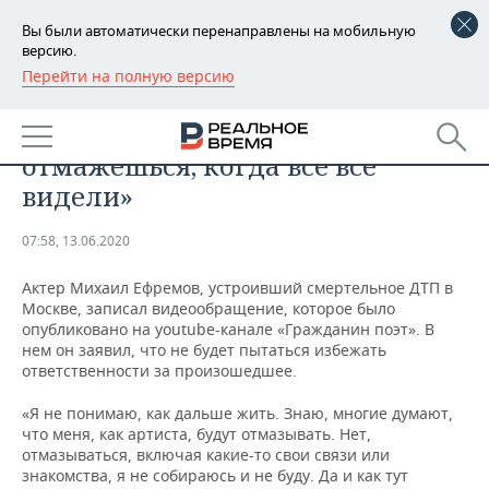
Вы были автоматически перенаправлены на мобильную
версию.
Перейти на полную версию
РЕГИОНЫ
ПРОИСШЕСТВИЯ
Ефремов о ДТП: «Как тут
БАШКОРТОСТАН
НОВОСТИ
отмажешься, когда все всё
ТАТАРСТАН
АНАЛИТИКА
видели»
УДМУРТИЯ
НОВОСТИ АНАЛИТИКИ
ЭКОНОМИКА
07:58, 13.06.2020
ДЕКЛАРАЦИИ О ДОХОДАХ
НОВОСТИ ЭКОНОМИКИ
ПРОМЫШЛЕННОСТЬ
Актер Михаил Ефремов, устроивший смертельное ДТП в
Москве, записал видеообращение, которое было
КОРОЛИ ГОСЗАКАЗА ПФО
ФИНАНСЫ
НОВОСТИ
НЕДВИЖИМОСТЬ
опубликовано на youtube-канале «Гражданин поэт». В
ПРОМЫШЛЕННОСТИ
нем он заявил, что не будет пытаться избежать
ответственности за произошедшее.
ВУЗЫ ТАТАРСТАНА
БАНКИ
НОВОСТИ НЕДВИЖИМОСТИ
АВТО
АГРОПРОМ
«Я не понимаю, как дальше жить. Знаю, многие думают,
КОМУ ПРИНАДЛЕЖАТ
БЮДЖЕТ
НОВОСТИ АВТО
БИЗНЕС
что меня, как артиста, будут отмазывать. Нет,
ТОРГОВЫЕ ЦЕНТРЫ
МАШИНОСТРОЕНИЕ
отмазываться, включая какие-то свои связи или
ТАТАРСТАНА
знакомства, я не собираюсь и не буду. Да и как тут
ИНВЕСТИЦИИ
НОВОСТИ БИЗНЕСА
ТЕХНОЛОГИИ