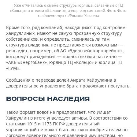
Уже отчитались о смене структуры юрлица, связанные с ТЦ
«Кольцо» и отелем «Шаляпин», и еще ряд компаний. Фото
realnoevremya.ru/Романа Хасаева
Кроме того, ряд компаний, находящихся под контролем
Хайруллиных, имеют не самую прозрачную структуру
собственников, и определить, сменилась ли там
структура владения, не представляется возможным —
речь идет, например, об АО «Эдельвейс корпорейшн»,
которому принадлежит — полностью или частично —
«АКБ «Энергобанк», юрлицо ТЦ «Кольцо» и юрлица ТЦ
«ГУМ».
Сообщения о переходе долей Айрата Хайруллина в
доверительное управление брата продолжают поступать.
ВОПРОСЫ НАСЛЕДИЯ
Такой формат вовсе не предполагает, что Илшат
Хайруллин в итоге унаследует активы. В соответствии со
статьями 1015 и 1173 ГК РФ доверительный
управляющий не может быть выгодоприобретателем по
договору доверительного управления имуществом, но,