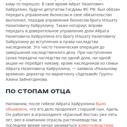
кому-то перешло. В свое время Айрат Назипович
Хайруллин, будучи депутатом Госдумы ФС РФ, был обязан
передать управление бизнесом и свое обязательство
выполнил, передав управление бизнесом брату Илшату
Назиповичу Хайруллину. Также нотариус вправе
передать в доверительное управление доли Айрата
Назиповича Хайруллина его брату Илшату Назиповичу
Хайруллину до вступления в права наследства
наследников. Это чисто техническая операция до
завершения наследственного дела. При наступлении
срока передачи наследства ни одной доли, ни одной
акции не перейдет никому, кроме наследников из семьи
Айрата Назиповича Хайруллина, — заявила «Реальному
времени» директор по маркетингу «Эдельвейс Групп»
Алина Зайнетдинова.
ПО СТОПАМ ОТЦА
Напомним, после гибели Айрата Хайруллина
было
объявлено
, что его дело продолжит старший сын, Адель.
Он работает в агрохолдинге «Красный Восток» уже пять
лет, вел в компании отрасль растениеводства, в
последнее время начал заниматься
животноводством
.