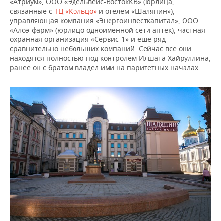
ВОДНЫЕ ВИДЫ СПОРТА
ОБРАЗОВАНИЕ
«Атриум», ООО «Эдельвейс-ВостокКВ» (юрлица,
связанные с
ТЦ «Кольцо»
и отелем «Шаляпин»),
управляющая компания «Энергоинвесткапитал», ООО
ХОККЕЙ С МЯЧОМ
ПРОИСШЕСТВИЯ
«Алоэ-фарм» (юрлицо одноименной сети аптек), частная
охранная организация «Сервис-1» и еще ряд
сравнительно небольших компаний. Сейчас все они
находятся полностью под контролем Илшата Хайруллина,
ранее он с братом владел ими на паритетных началах.