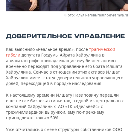
НЕФТЕХИМИЯ
РОЗНИЧНАЯ ТОРГОВЛЯ
НОВОСТИ ТЕХНОЛОГИЙ
МЕРОПРИЯТИЯ
НЕФТЬ
Фото: Илья Репин/realnoevremya.ru
ТРАНСПОРТ
IT
НОВОСТИ МЕРОПРИЯТИЙ
СПОРТ
ОПК
ДОВЕРИТЕЛЬНОЕ УПРАВЛЕНИЕ
УСЛУГИ
МЕДИА
ВЫЕЗДНАЯ РЕДАКЦИЯ
НОВОСТИ СПОРТА
ОБЩЕСТВО
ЭНЕРГЕТИКА
Как выяснило «Реальное время», после
трагической
ТЕЛЕКОММУНИКАЦИИ
БИЗНЕС-БРАНЧИ
ФУТБОЛ
НОВОСТИ ОБЩЕСТВА
ФОТОГАЛЕРЕЯ
гибели
депутата Госдумы Айрата Хайруллина в
авиакатастрофе принадлежащие ему бизнес-активы
ONLINE-КОНФЕРЕНЦИИ
ХОККЕЙ
ВЛАСТЬ
СЮЖЕТЫ
временно переходят под управление его брата Илшата
Хайруллина. Сейчас в отношении этих активов Илшат
Хайруллин имеет статус доверительного управляющего
ОТКРЫТАЯ ЛЕКЦИЯ
БАСКЕТБОЛ
ИНФРАСТРУКТУРА
СПРАВОЧНИК
долей, переходящей в порядке наследования.
ВОЛЕЙБОЛ
ИСТОРИЯ
СПИСОК ПЕРСОН
ПОЛНАЯ ВЕРСИЯ
К настоящему времени Илшату Назиповичу перешли
еще не все бизнес-активы: так, в одной из центральных
компаний Хайруллиных, АО «ТК «Эдельвейс» с
КИБЕРСПОРТ
КУЛЬТУРА
СПИСОК КОМПАНИЙ
трехмиллиардной выручкой, ему по-прежнему
принадлежат только 50%.
ФИГУРНОЕ КАТАНИЕ
МЕДИЦИНА
Уже отчитались о смене структуры собственников ООО