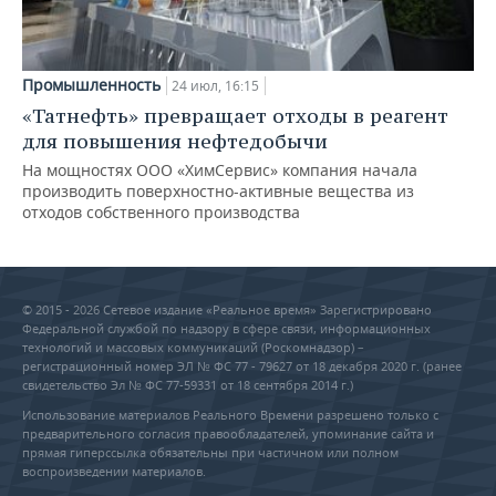
Промышленность
24 июл, 16:15
«Татнефть» превращает отходы в реагент
для повышения нефтедобычи
На мощностях ООО «ХимСервис» компания начала
производить поверхностно-активные вещества из
отходов собственного производства
© 2015 - 2026 Сетевое издание «Реальное время» Зарегистрировано
Федеральной службой по надзору в сфере связи, информационных
технологий и массовых коммуникаций (Роскомнадзор) –
регистрационный номер ЭЛ № ФС 77 - 79627 от 18 декабря 2020 г. (ранее
свидетельство Эл № ФС 77-59331 от 18 сентября 2014 г.)
Использование материалов Реального Времени разрешено только с
предварительного согласия правообладателей, упоминание сайта и
прямая гиперссылка обязательны при частичном или полном
воспроизведении материалов.