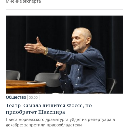
Мнение эксперта
Общество
00:00
Театр Камала лишится Фоссе, но
приобретет Шекспира
Пьеса норвежского драматурга уйдет из репертуара в
декабре: запретили правообладатели