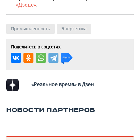
ВОДНЫЕ ВИДЫ СПОРТА
ОБРАЗОВАНИЕ
«Дзене»
.
ХОККЕЙ С МЯЧОМ
ПРОИСШЕСТВИЯ
Промышленность
Энергетика
Поделитесь в соцсетях
«Реальное время» в Дзен
НОВОСТИ ПАРТНЕРОВ