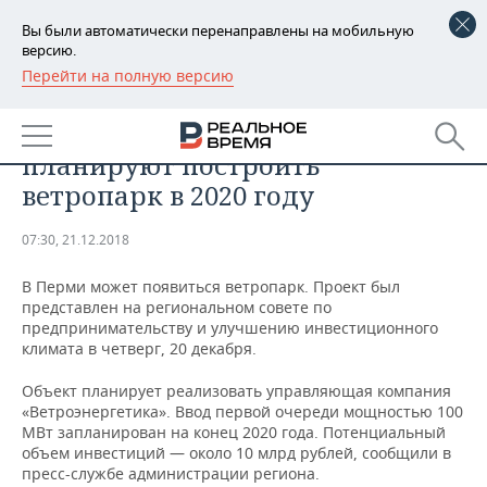
Вы были автоматически перенаправлены на мобильную
версию.
Перейти на полную версию
РЕГИОНЫ
ПРОМЫШЛЕННОСТЬ
Власти Пермского края
БАШКОРТОСТАН
НОВОСТИ
планируют построить
ТАТАРСТАН
АНАЛИТИКА
ветропарк в 2020 году
УДМУРТИЯ
НОВОСТИ АНАЛИТИКИ
ЭКОНОМИКА
07:30, 21.12.2018
ДЕКЛАРАЦИИ О ДОХОДАХ
НОВОСТИ ЭКОНОМИКИ
ПРОМЫШЛЕННОСТЬ
В Перми может появиться ветропарк. Проект был
представлен на региональном совете по
КОРОЛИ ГОСЗАКАЗА ПФО
ФИНАНСЫ
НОВОСТИ
НЕДВИЖИМОСТЬ
предпринимательству и улучшению инвестиционного
ПРОМЫШЛЕННОСТИ
климата в четверг, 20 декабря.
ВУЗЫ ТАТАРСТАНА
БАНКИ
НОВОСТИ НЕДВИЖИМОСТИ
АВТО
Объект планирует реализовать управляющая компания
АГРОПРОМ
«Ветроэнергетика». Ввод первой очереди мощностью 100
КОМУ ПРИНАДЛЕЖАТ
БЮДЖЕТ
НОВОСТИ АВТО
БИЗНЕС
МВт запланирован на конец 2020 года. Потенциальный
ТОРГОВЫЕ ЦЕНТРЫ
МАШИНОСТРОЕНИЕ
объем инвестиций — около 10 млрд рублей, сообщили в
ТАТАРСТАНА
пресс-службе администрации региона.
ИНВЕСТИЦИИ
НОВОСТИ БИЗНЕСА
ТЕХНОЛОГИИ