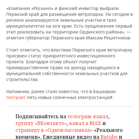
НЕФТЕХИМИЯ
«Компания «Роснано» и финский инвестор выбрали
РОЗНИЧНАЯ ТОРГОВЛЯ
НОВОСТИ ТЕХНОЛОГИЙ
МЕРОПРИЯТИЯ
Пермский край для размещения ветропарка. На сегодня в
НЕФТЬ
регионе анализируются земельные участки в трех
ТРАНСПОРТ
IT
НОВОСТИ МЕРОПРИЯТИЙ
СПОРТ
муниципалитетах на юге края. Есть предложение первый
ОПК
этап реализовать на территории Ординского района», —
отметил губернатор Пермского края Максим Решетников
УСЛУГИ
МЕДИА
ВЫЕЗДНАЯ РЕДАКЦИЯ
НОВОСТИ СПОРТА
ОБЩЕСТВО
ЭНЕРГЕТИКА
Стоит отметить, что властями Пермского края ветропарку
ТЕЛЕКОММУНИКАЦИИ
БИЗНЕС-БРАНЧИ
ФУТБОЛ
НОВОСТИ ОБЩЕСТВА
ФОТОГАЛЕРЕЯ
присвоен статус приоритетного инвестиционного
проекта. Благодаря этому объект получит
преимущественное право на аренду находящихся в
ONLINE-КОНФЕРЕНЦИИ
ХОККЕЙ
ВЛАСТЬ
СЮЖЕТЫ
муниципальной собственности земельных участков для
строительства.
ОТКРЫТАЯ ЛЕКЦИЯ
БАСКЕТБОЛ
ИНФРАСТРУКТУРА
СПРАВОЧНИК
Напомним, ранее стало известно, что в Башкирии
ВОЛЕЙБОЛ
ИСТОРИЯ
СПИСОК ПЕРСОН
ПОЛНАЯ ВЕРСИЯ
построят
пять новых солнечных электростанций.
КИБЕРСПОРТ
КУЛЬТУРА
СПИСОК КОМПАНИЙ
Подписывайтесь на
телеграм-канал
,
группу «ВКонтакте»
,
канал в MAX
и
ФИГУРНОЕ КАТАНИЕ
МЕДИЦИНА
страницу в «Одноклассниках»
«Реального
времени». Ежедневные видео на
Rutube
и