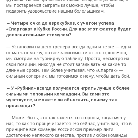
НЕФТЕХИМИЯ
мы постараемся сыграть как можно лучше, чтобы
подарить удовольствие нашим болельщикам.
РОЗНИЧНАЯ ТОРГОВЛЯ
НОВОСТИ ТЕХНОЛОГИЙ
МЕРОПРИЯТИЯ
НЕФТЬ
— Четыре очка до еврокубков, с учетом успеха
ТРАНСПОРТ
IT
НОВОСТИ МЕРОПРИЯТИЙ
СПОРТ
«Спартака» в Кубке России. Для вас этот фактор будет
ОПК
дополнительным стимулом?
УСЛУГИ
МЕДИА
ВЫЕЗДНАЯ РЕДАКЦИЯ
НОВОСТИ СПОРТА
ОБЩЕСТВО
ЭНЕРГЕТИКА
— Установки нашего тренера всегда одни и те же — идти
от матча к матчу, но вне зависимости от этого, конечно,
ТЕЛЕКОММУНИКАЦИИ
БИЗНЕС-БРАНЧИ
ФУТБОЛ
НОВОСТИ ОБЩЕСТВА
ФОТОГАЛЕРЕЯ
мы смотрим на турнирную таблицу. Просто, несмотря на
свои позиции, никогда не стоит загадывать на какие-то
ONLINE-КОНФЕРЕНЦИИ
ХОККЕЙ
ВЛАСТЬ
СЮЖЕТЫ
длинные сроки. Тем более учитывая, что «Спартак» —
сильный соперник, мы готовимся к нему, чтобы дать бой.
ОТКРЫТАЯ ЛЕКЦИЯ
БАСКЕТБОЛ
ИНФРАСТРУКТУРА
СПРАВОЧНИК
— У «Рубина» всегда получается играть лучше с более
сильными топовыми командами. Вы сами это
ВОЛЕЙБОЛ
ИСТОРИЯ
СПИСОК ПЕРСОН
ПОЛНАЯ ВЕРСИЯ
чувствуете, и можете ли объяснить, почему так
происходит?
КИБЕРСПОРТ
КУЛЬТУРА
СПИСОК КОМПАНИЙ
— Может быть, это так кажется со стороны, когда мяч у
нас, то как-то проще играется. Но сейчас, учитывая, что в
ФИГУРНОЕ КАТАНИЕ
МЕДИЦИНА
принципе все команды Российской премьер-лиги
достаточно неплохого качества, против любой команды