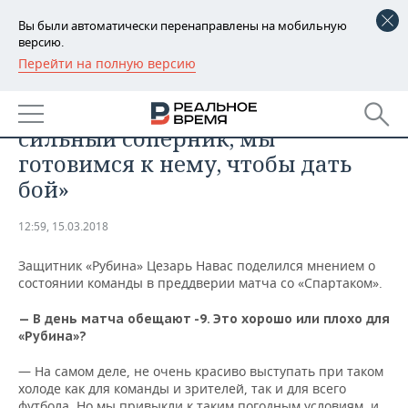
Вы были автоматически перенаправлены на мобильную
версию.
Перейти на полную версию
РЕГИОНЫ
СПОРТ
Цезарь Навас: «Спартак» —
БАШКОРТОСТАН
НОВОСТИ
сильный соперник, мы
ТАТАРСТАН
АНАЛИТИКА
готовимся к нему, чтобы дать
бой»
УДМУРТИЯ
НОВОСТИ АНАЛИТИКИ
ЭКОНОМИКА
12:59, 15.03.2018
ДЕКЛАРАЦИИ О ДОХОДАХ
НОВОСТИ ЭКОНОМИКИ
ПРОМЫШЛЕННОСТЬ
Защитник «Рубина» Цезарь Навас поделился мнением о
КОРОЛИ ГОСЗАКАЗА ПФО
ФИНАНСЫ
НОВОСТИ
НЕДВИЖИМОСТЬ
состоянии команды в преддверии матча со «Спартаком».
ПРОМЫШЛЕННОСТИ
ВУЗЫ ТАТАРСТАНА
БАНКИ
НОВОСТИ НЕДВИЖИМОСТИ
АВТО
— В день матча обещают -9. Это хорошо или плохо для
АГРОПРОМ
«Рубина»?
КОМУ ПРИНАДЛЕЖАТ
БЮДЖЕТ
НОВОСТИ АВТО
БИЗНЕС
— На самом деле, не очень красиво выступать при таком
ТОРГОВЫЕ ЦЕНТРЫ
МАШИНОСТРОЕНИЕ
ТАТАРСТАНА
холоде как для команды и зрителей, так и для всего
ИНВЕСТИЦИИ
НОВОСТИ БИЗНЕСА
ТЕХНОЛОГИИ
футбола. Но мы привыкли к таким погодным условиям, и