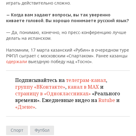
ВОДНЫЕ ВИДЫ СПОРТА
ОБРАЗОВАНИЕ
играть действительно сложно.
ХОККЕЙ С МЯЧОМ
ПРОИСШЕСТВИЯ
— Когда вам задают вопросы, вы так уверенно
киваете головой. Вы хорошо понимаете русский язык?
— Да, понимаю, конечно, но пресс-конференцию лучше
делать на испанском.
Напомним, 17 марта казанский «Рубин» в очередном туре
РФПЛ сыграет с московским «Спартаком». Ранее казанцы
одержали
выездную победу над «Тосно».
Подписывайтесь на
телеграм-канал
,
группу «ВКонтакте»
,
канал в MAX
и
страницу в «Одноклассниках»
«Реального
времени». Ежедневные видео на
Rutube
и
«Дзене»
.
Спорт
Футбол