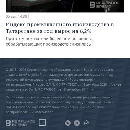
05 авг, 14:30
Индекс промышленного производства в
Татарстане за год вырос на 6,2%
При этом показатели более чем половины
обрабатывающих производств снизились
© 2015 - 2026 Сетевое издание «Реальное время» Зарегистрировано
Федеральной службой по надзору в сфере связи, информационных
технологий и массовых коммуникаций (Роскомнадзор) –
регистрационный номер ЭЛ № ФС 77 - 79627 от 18 декабря 2020 г. (ранее
свидетельство Эл № ФС 77-59331 от 18 сентября 2014 г.)
Использование материалов Реального Времени разрешено только с
предварительного согласия правообладателей, упоминание сайта и
прямая гиперссылка обязательны при частичном или полном
воспроизведении материалов.
18+