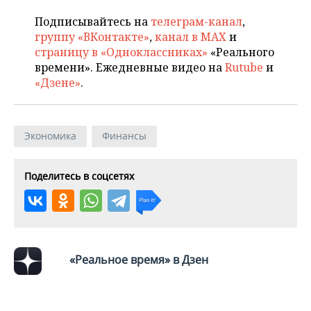
ВОДНЫЕ ВИДЫ СПОРТА
ОБРАЗОВАНИЕ
Подписывайтесь на
телеграм-канал
,
ХОККЕЙ С МЯЧОМ
ПРОИСШЕСТВИЯ
группу «ВКонтакте»
,
канал в MAX
и
страницу в «Одноклассниках»
«Реального
времени». Ежедневные видео на
Rutube
и
«Дзене»
.
Экономика
Финансы
Поделитесь в соцсетях
«Реальное время» в Дзен