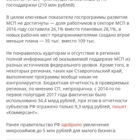
НЕФТЕХИМИЯ
господдержки (210 млн рублей).
РОЗНИЧНАЯ ТОРГОВЛЯ
НОВОСТИ ТЕХНОЛОГИЙ
МЕРОПРИЯТИЯ
НЕФТЬ
В целом ключевые показатели госпрограммы развития
МСП не достигнуты — доля работников в секторе МСП в
ТРАНСПОРТ
IT
НОВОСТИ МЕРОПРИЯТИЙ
СПОРТ
2016 году составила 26,1% вместо плановых 28,1%, а
ОПК
новых рабочих мест предпринимателями создано втрое
УСЛУГИ
МЕДИА
ВЫЕЗДНАЯ РЕДАКЦИЯ
НОВОСТИ СПОРТА
ОБЩЕСТВО
меньше плана — 35 тыс. вместо 109 тыс.
ЭНЕРГЕТИКА
Не понравилось аудиторам и отсутствие в регионах
ТЕЛЕКОММУНИКАЦИИ
БИЗНЕС-БРАНЧИ
ФУТБОЛ
НОВОСТИ ОБЩЕСТВА
ФОТОГАЛЕРЕЯ
полной информации об оказываемой поддержке МСП из
разных источников федерального уровня. Кроме того, в
ONLINE-КОНФЕРЕНЦИИ
ХОККЕЙ
ВЛАСТЬ
СЮЖЕТЫ
некоторых регионах, таких как Ставропольский край,
выполнение программы вообще никак не
контролируется. Бюджетная отчетность в проверяемых
ОТКРЫТАЯ ЛЕКЦИЯ
БАСКЕТБОЛ
ИНФРАСТРУКТУРА
СПРАВОЧНИК
регионах, по мнению СП, непрозрачна: с 2014-го по
первое полугодие 2017 года фактически было
ВОЛЕЙБОЛ
ИСТОРИЯ
СПИСОК ПЕРСОН
ПОЛНАЯ ВЕРСИЯ
использовано 34,4 млрд рублей, при этом в отчетности
субъектов РФ отражено только 9,3 млрд рублей,
пишет
КИБЕРСПОРТ
КУЛЬТУРА
СПИСОК КОМПАНИЙ
«Коммерсант».
Ранее правительство РФ
одобрило
увеличение
ФИГУРНОЕ КАТАНИЕ
МЕДИЦИНА
микрозаймов до 5 млн рублей для малого бизнеса.