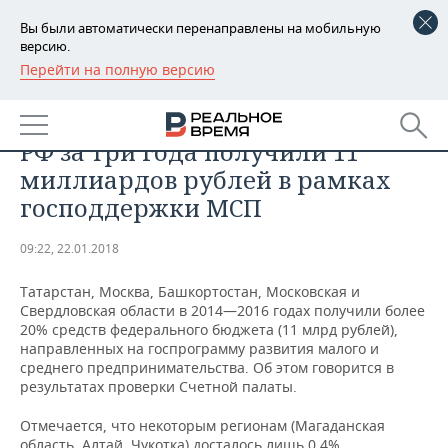
Вы были автоматически перенаправлены на мобильную
версию.
Перейти на полную версию
РЕГИОНЫ
ЭКОНОМИКА
Татарстан и еще четыре региона
БАШКОРТОСТАН
НОВОСТИ
РФ за три года получили 11
ТАТАРСТАН
АНАЛИТИКА
миллиардов рублей в рамках
господдержки МСП
УДМУРТИЯ
НОВОСТИ АНАЛИТИКИ
ЭКОНОМИКА
09:22, 22.01.2018
ДЕКЛАРАЦИИ О ДОХОДАХ
НОВОСТИ ЭКОНОМИКИ
ПРОМЫШЛЕННОСТЬ
Татарстан, Москва, Башкортостан, Московская и
КОРОЛИ ГОСЗАКАЗА ПФО
ФИНАНСЫ
НОВОСТИ
НЕДВИЖИМОСТЬ
Свердловская области в 2014—2016 годах получили более
ПРОМЫШЛЕННОСТИ
20% средств федерального бюджета (11 млрд рублей),
ВУЗЫ ТАТАРСТАНА
БАНКИ
НОВОСТИ НЕДВИЖИМОСТИ
АВТО
направленных на госпрограмму развития малого и
АГРОПРОМ
среднего предпринимательства. Об этом говорится в
результатах проверки Счетной палаты.
КОМУ ПРИНАДЛЕЖАТ
БЮДЖЕТ
НОВОСТИ АВТО
БИЗНЕС
ТОРГОВЫЕ ЦЕНТРЫ
МАШИНОСТРОЕНИЕ
ТАТАРСТАНА
Отмечается, что некоторым регионам (Магаданская
ИНВЕСТИЦИИ
НОВОСТИ БИЗНЕСА
ТЕХНОЛОГИИ
область, Алтай, Чукотка) досталось лишь 0,4%