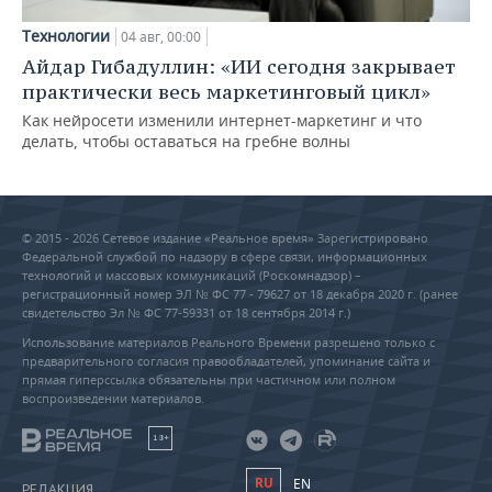
Технологии
04 авг, 00:00
Айдар Гибадуллин: «ИИ сегодня закрывает
практически весь маркетинговый цикл»
Как нейросети изменили интернет-маркетинг и что
делать, чтобы оставаться на гребне волны
© 2015 - 2026 Сетевое издание «Реальное время» Зарегистрировано
Федеральной службой по надзору в сфере связи, информационных
технологий и массовых коммуникаций (Роскомнадзор) –
регистрационный номер ЭЛ № ФС 77 - 79627 от 18 декабря 2020 г. (ранее
свидетельство Эл № ФС 77-59331 от 18 сентября 2014 г.)
Использование материалов Реального Времени разрешено только с
предварительного согласия правообладателей, упоминание сайта и
прямая гиперссылка обязательны при частичном или полном
воспроизведении материалов.
18+
RU
EN
РЕДАКЦИЯ