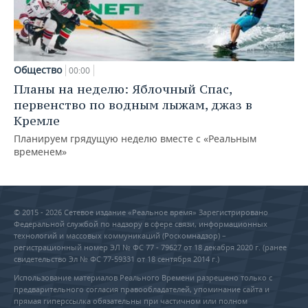
Общество
00:00
Планы на неделю: Яблочный Спас,
первенство по водным лыжам, джаз в
Кремле
Планируем грядущую неделю вместе с «Реальным
временем»
© 2015 - 2026 Сетевое издание «Реальное время» Зарегистрировано
Федеральной службой по надзору в сфере связи, информационных
технологий и массовых коммуникаций (Роскомнадзор) –
регистрационный номер ЭЛ № ФС 77 - 79627 от 18 декабря 2020 г. (ранее
свидетельство Эл № ФС 77-59331 от 18 сентября 2014 г.)
Использование материалов Реального Времени разрешено только с
предварительного согласия правообладателей, упоминание сайта и
прямая гиперссылка обязательны при частичном или полном