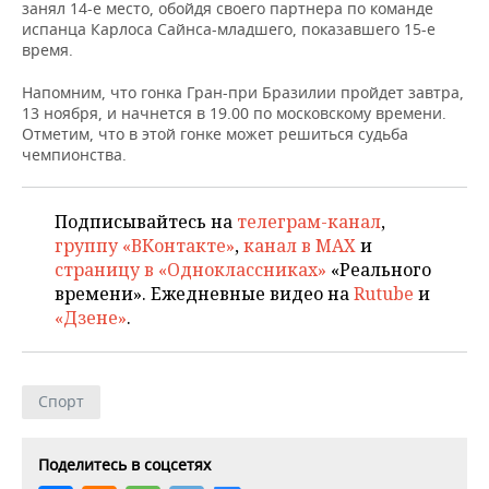
НЕФТЕХИМИЯ
занял 14-е место, обойдя своего партнера по команде
испанца Карлоса Сайнса-младшего, показавшего 15-е
РОЗНИЧНАЯ ТОРГОВЛЯ
НОВОСТИ ТЕХНОЛОГИЙ
МЕРОПРИЯТИЯ
время.
НЕФТЬ
ТРАНСПОРТ
IT
НОВОСТИ МЕРОПРИЯТИЙ
СПОРТ
Напомним, что гонка Гран-при Бразилии пройдет завтра,
ОПК
13 ноября, и начнется в 19.00 по московскому времени.
Отметим, что в этой гонке может решиться судьба
УСЛУГИ
МЕДИА
ВЫЕЗДНАЯ РЕДАКЦИЯ
НОВОСТИ СПОРТА
ОБЩЕСТВО
чемпионства.
ЭНЕРГЕТИКА
ТЕЛЕКОММУНИКАЦИИ
БИЗНЕС-БРАНЧИ
ФУТБОЛ
НОВОСТИ ОБЩЕСТВА
ФОТОГАЛЕРЕЯ
Подписывайтесь на
телеграм-канал
,
ONLINE-КОНФЕРЕНЦИИ
ХОККЕЙ
ВЛАСТЬ
СЮЖЕТЫ
группу «ВКонтакте»
,
канал в MAX
и
страницу в «Одноклассниках»
«Реального
ОТКРЫТАЯ ЛЕКЦИЯ
БАСКЕТБОЛ
ИНФРАСТРУКТУРА
СПРАВОЧНИК
времени». Ежедневные видео на
Rutube
и
«Дзене»
.
ВОЛЕЙБОЛ
ИСТОРИЯ
СПИСОК ПЕРСОН
ПОЛНАЯ ВЕРСИЯ
КИБЕРСПОРТ
КУЛЬТУРА
СПИСОК КОМПАНИЙ
Спорт
ФИГУРНОЕ КАТАНИЕ
МЕДИЦИНА
Поделитесь в соцсетях