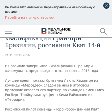
Вы были автоматически перенаправлены на мобильную
версию.
Перейти на полную версию
РЕГИОНЫ
СПОРТ
Хэмилтон стал лучшим в
БАШКОРТОСТАН
НОВОСТИ
квалификации Гран-при
ТАТАРСТАН
АНАЛИТИКА
Бразилии, россиянин Квят 14-й
УДМУРТИЯ
НОВОСТИ АНАЛИТИКИ
ЭКОНОМИКА
21:31, 12.11.2016
ДЕКЛАРАЦИИ О ДОХОДАХ
НОВОСТИ ЭКОНОМИКИ
ПРОМЫШЛЕННОСТЬ
В Бразилии завершилась квалификация Гран-при
«Формулы-1» предпоследнего этапа сезона 2016 года.
КОРОЛИ ГОСЗАКАЗА ПФО
ФИНАНСЫ
НОВОСТИ
НЕДВИЖИМОСТЬ
ПРОМЫШЛЕННОСТИ
Лучшее время показал британец Льюис Хэмилтон из
команды «Мерседес», следом за ним в итоговом
ВУЗЫ ТАТАРСТАНА
БАНКИ
НОВОСТИ НЕДВИЖИМОСТИ
АВТО
протоколе оказался его партнер по команде немец Нико
АГРОПРОМ
Росберг. Тройку замкнул финн Кими Райкконен из
КОМУ ПРИНАДЛЕЖАТ
БЮДЖЕТ
НОВОСТИ АВТО
БИЗНЕС
«Феррари».
ТОРГОВЫЕ ЦЕНТРЫ
МАШИНОСТРОЕНИЕ
ТАТАРСТАНА
Российский пилот команды «Торо Россо» Даниил Квят
ИНВЕСТИЦИИ
НОВОСТИ БИЗНЕСА
ТЕХНОЛОГИИ