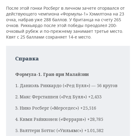
НЕФТЕХИМИЯ
После этой гонки Росберг в личном зачете оторвался от
РОЗНИЧНАЯ ТОРГОВЛЯ
НОВОСТИ ТЕХНОЛОГИЙ
МЕРОПРИЯТИЯ
действующего чемпиона «Формулы-1» Хэмилтона на 23
НЕФТЬ
очка, набрав уже 288 баллов. У британца на счету 265
ТРАНСПОРТ
IT
НОВОСТИ МЕРОПРИЯТИЙ
СПОРТ
очков. Риккьярдо после этой победы преодолел 200-
ОПК
очковый рубеж и по-прежнему занимает третье место.
Квят с 25 баллами сохраняет 14-е место.
УСЛУГИ
МЕДИА
ВЫЕЗДНАЯ РЕДАКЦИЯ
НОВОСТИ СПОРТА
ОБЩЕСТВО
ЭНЕРГЕТИКА
ТЕЛЕКОММУНИКАЦИИ
БИЗНЕС-БРАНЧИ
ФУТБОЛ
НОВОСТИ ОБЩЕСТВА
ФОТОГАЛЕРЕЯ
Справка
ONLINE-КОНФЕРЕНЦИИ
ХОККЕЙ
ВЛАСТЬ
СЮЖЕТЫ
Формула-1. Гран-при Малайзии
ОТКРЫТАЯ ЛЕКЦИЯ
БАСКЕТБОЛ
ИНФРАСТРУКТУРА
СПРАВОЧНИК
1. Даниэль Риккардо («Ред Булл») — 56 кругов
ВОЛЕЙБОЛ
ИСТОРИЯ
СПИСОК ПЕРСОН
ПОЛНАЯ ВЕРСИЯ
2. Макс Ферстаппен («Ред Булл») +2,433
3. Нико Росберг («Мерседес») +25,516
КИБЕРСПОРТ
КУЛЬТУРА
СПИСОК КОМПАНИЙ
4. Кими Райкконен («Феррари») +28,785
ФИГУРНОЕ КАТАНИЕ
МЕДИЦИНА
5. Валттери Боттас («Уильямс») +1.01,582