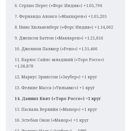
ВОДНЫЕ ВИДЫ СПОРТА
ОБРАЗОВАНИЕ
6. Серхио Перес («Форс Индия») +1.03,794
ХОККЕЙ С МЯЧОМ
ПРОИСШЕСТВИЯ
7. Фернандо Алонсо («Макларен») +1.05,205
8. Нико Хюлькенберг («Форс Индия») +1.14,062
9. Дженсон Баттон («Макларен») +1.21,816
10. Джолион Палмер («Рено») +1.35,466
11. Карлос Сайнс-младший («Торо Россо»)
+1.38,878
12. Маркус Эрикссон («Заубер») +1 круг
13. Фелипе Масса («Уильямс») +1 круг
14. Даниил Квят («Торо Россо») +1 круг
15. Паскаль Верляйн («Манор») +1 круг
16. Эстебан Окон («Манор») +1 круг
17. Фелипе Наср («Заубер») — DNF