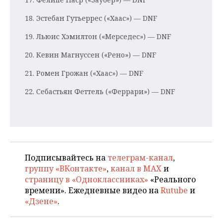
18. Эстебан Гутьеррес («Хаас») — DNF
19. Льюис Хэмилтон («Мерседес») — DNF
20. Кевин Магнуссен («Рено») — DNF
21. Ромен Грожан («Хаас») — DNF
22. Себастьян Феттель («Феррари») — DNF
Подписывайтесь на
телеграм-канал
,
группу «ВКонтакте»
,
канал в MAX
и
страницу в «Одноклассниках»
«Реального
времени». Ежедневные видео на
Rutube
и
«Дзене»
.