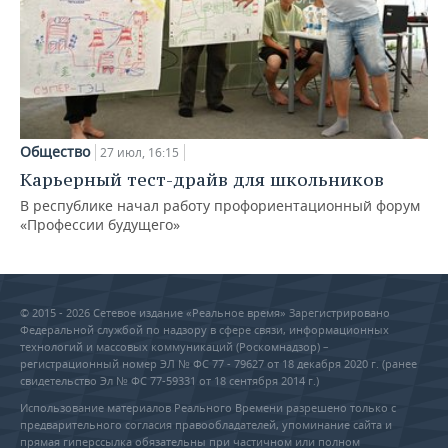
Общество
27 июл, 16:15
Карьерный тест-драйв для школьников
В республике начал работу профориентационный форум
«Профессии будущего»
© 2015 - 2026 Сетевое издание «Реальное время» Зарегистрировано
Федеральной службой по надзору в сфере связи, информационных
технологий и массовых коммуникаций (Роскомнадзор) –
регистрационный номер ЭЛ № ФС 77 - 79627 от 18 декабря 2020 г. (ранее
свидетельство Эл № ФС 77-59331 от 18 сентября 2014 г.)
Использование материалов Реального Времени разрешено только с
предварительного согласия правообладателей, упоминание сайта и
прямая гиперссылка обязательны при частичном или полном