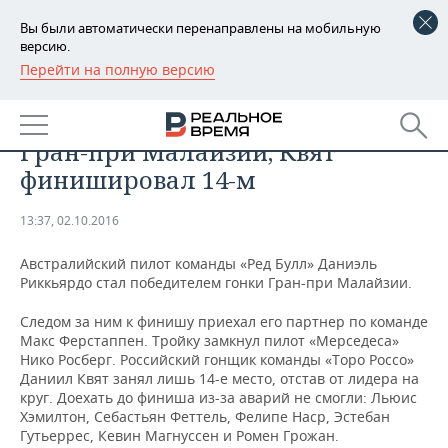
Вы были автоматически перенаправлены на мобильную
версию.
Перейти на полную версию
РЕГИОНЫ
СПОРТ
Риккьярдо стал победителем
БАШКОРТОСТАН
НОВОСТИ
Гран-при Малайзии, Квят
ТАТАРСТАН
АНАЛИТИКА
финишировал 14-м
УДМУРТИЯ
НОВОСТИ АНАЛИТИКИ
ЭКОНОМИКА
13:37, 02.10.2016
ДЕКЛАРАЦИИ О ДОХОДАХ
НОВОСТИ ЭКОНОМИКИ
ПРОМЫШЛЕННОСТЬ
Австралийский пилот команды «Ред Булл» Даниэль
Риккьярдо стал победителем гонки Гран-при Малайзии.
КОРОЛИ ГОСЗАКАЗА ПФО
ФИНАНСЫ
НОВОСТИ
НЕДВИЖИМОСТЬ
ПРОМЫШЛЕННОСТИ
Следом за ним к финишу приехал его партнер по команде
Макс Ферстаппен. Тройку замкнул пилот «Мерседеса»
ВУЗЫ ТАТАРСТАНА
БАНКИ
НОВОСТИ НЕДВИЖИМОСТИ
АВТО
Нико Росберг. Российский гонщик команды «Торо Россо»
АГРОПРОМ
Даниил Квят занял лишь 14-е место, отстав от лидера на
КОМУ ПРИНАДЛЕЖАТ
БЮДЖЕТ
НОВОСТИ АВТО
БИЗНЕС
круг. Доехать до финиша из-за аварий не смогли: Льюис
ТОРГОВЫЕ ЦЕНТРЫ
МАШИНОСТРОЕНИЕ
Хэмилтон, Себастьян Феттель, Фелипе Наср, Эстебан
ТАТАРСТАНА
Гутьеррес, Кевин Магнуссен и Ромен Грожан.
ИНВЕСТИЦИИ
НОВОСТИ БИЗНЕСА
ТЕХНОЛОГИИ