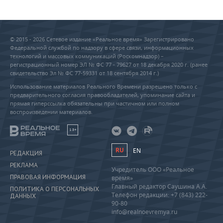
© 2015 - 2026 Сетевое издание «Реальное время» Зарегистрировано
Федеральной службой по надзору в сфере связи, информационных
технологий и массовых коммуникаций (Роскомнадзор) –
регистрационный номер ЭЛ № ФС 77 - 79627 от 18 декабря 2020 г. (ранее
свидетельство Эл № ФС 77-59331 от 18 сентября 2014 г.)
Использование материалов Реального Времени разрешено только с
предварительного согласия правообладателей, упоминание сайта и
прямая гиперссылка обязательны при частичном или полном
воспроизведении материалов.
18+
RU
EN
РЕДАКЦИЯ
РЕКЛАМА
Учредитель ООО «Реальное
ПРАВОВАЯ ИНФОРМАЦИЯ
время»
Главный редактор Саушина А.А.
ПОЛИТИКА О ПЕРСОНАЛЬНЫХ
Телефон редакции: +7 (843) 222-
ДАННЫХ
90-80
info@realnoevremya.ru