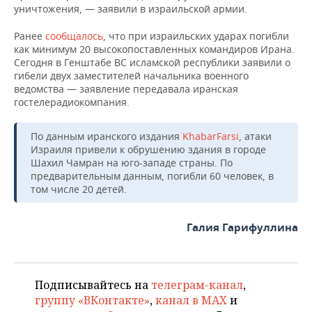
ВОДНЫЕ ВИДЫ СПОРТА
ОБРАЗОВАНИЕ
уничтожения, — заявили в израильской армии.
ХОККЕЙ С МЯЧОМ
ПРОИСШЕСТВИЯ
Ранее
сообщалось
, что при израильских ударах погибли
как минимум 20 высокопоставленных командиров Ирана.
Сегодня в Генштабе ВС исламской республики заявили о
гибели двух заместителей начальника военного
ведомства — заявление передавала иранская
гостелерадиокомпания.
По данным иранского издания
KhabarFarsi
, атаки
Израиля привели к обрушению здания в городе
Шахил Чамран на юго-западе страны. По
предварительным данным, погибли 60 человек, в
том числе 20 детей.
Галия Гарифуллина
Подписывайтесь на
телеграм-канал
,
группу «ВКонтакте»
,
канал в MAX
и