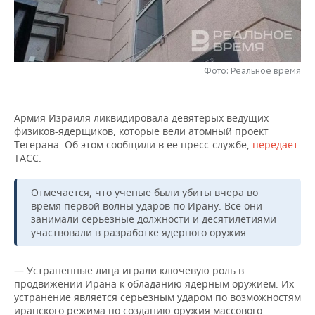
НЕФТЕХИМИЯ
РОЗНИЧНАЯ ТОРГОВЛЯ
НОВОСТИ ТЕХНОЛОГИЙ
МЕРОПРИЯТИЯ
НЕФТЬ
ТРАНСПОРТ
IT
НОВОСТИ МЕРОПРИЯТИЙ
СПОРТ
ОПК
Фото: Реальное время
УСЛУГИ
МЕДИА
ВЫЕЗДНАЯ РЕДАКЦИЯ
НОВОСТИ СПОРТА
ОБЩЕСТВО
ЭНЕРГЕТИКА
Армия Израиля ликвидировала девятерых ведущих
ТЕЛЕКОММУНИКАЦИИ
БИЗНЕС-БРАНЧИ
ФУТБОЛ
НОВОСТИ ОБЩЕСТВА
ФОТОГАЛЕРЕЯ
физиков-ядерщиков, которые вели атомный проект
Тегерана. Об этом сообщили в ее пресс-службе,
передает
ONLINE-КОНФЕРЕНЦИИ
ХОККЕЙ
ВЛАСТЬ
СЮЖЕТЫ
ТАСС.
ОТКРЫТАЯ ЛЕКЦИЯ
БАСКЕТБОЛ
ИНФРАСТРУКТУРА
СПРАВОЧНИК
Отмечается, что ученые были убиты вчера во
время первой волны ударов по Ирану. Все они
занимали серьезные должности и десятилетиями
ВОЛЕЙБОЛ
ИСТОРИЯ
СПИСОК ПЕРСОН
ПОЛНАЯ ВЕРСИЯ
участвовали в разработке ядерного оружия.
КИБЕРСПОРТ
КУЛЬТУРА
СПИСОК КОМПАНИЙ
— Устраненные лица играли ключевую роль в
продвижении Ирана к обладанию ядерным оружием. Их
ФИГУРНОЕ КАТАНИЕ
МЕДИЦИНА
устранение является серьезным ударом по возможностям
иранского режима по созданию оружия массового