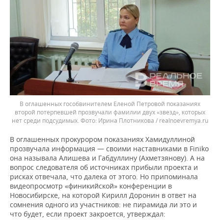
В оглашенных гособвинителем Еленой Петровой показаниях
второй потерпевшей прозвучали фамилии двух «звезд», которых
нет среди подсудимых.
Ирина Плотникова / realnoevremya.ru
В оглашенных прокурором показаниях Хамидуллиной
прозвучала информация — своими наставниками в Finiko
она называла Алишева и Габдуллину (Ахметзянову). А на
вопрос следователя об источниках прибыли проекта и
рисках отвечала, что далека от этого. Но припоминала
видеопросмотр «финикийской» конференции в
Новосибирске, на которой Кирилл Доронин в ответ на
сомнения одного из участников: не пирамида ли это и
что будет, если проект закроется, утверждал: