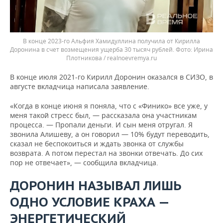
В конце 2023-го Альфия Хамидуллина получила от Кирилла
Доронина в счет возмещения ущерба 30 тысяч рублей.
Ирина
Плотникова / realnoevremya.ru
В конце июля 2021-го Кирилл Доронин оказался в СИЗО, в
августе вкладчица написала заявление.
«Когда в конце июня я поняла, что с «Финико» все уже, у
меня такой стресс был, — рассказала она участникам
процесса. — Пропали деньги. И сын меня отругал. Я
звонила Алишеву, а он говорил — 10% будут переводить,
сказал не беспокоиться и ждать звонка от службы
возврата. А потом перестал на звонки отвечать. До сих
пор не отвечает», — сообщила вкладчица.
ДОРОНИН НАЗЫВАЛ ЛИШЬ
ОДНО УСЛОВИЕ КРАХА —
ЭНЕРГЕТИЧЕСКИЙ