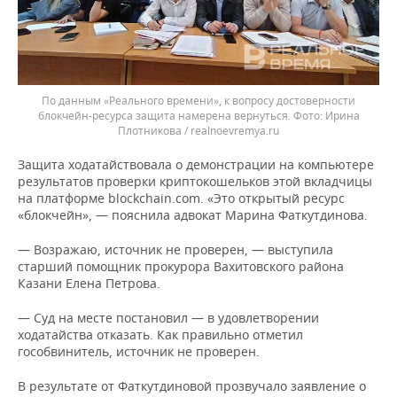
По данным «Реального времени», к вопросу достоверности
блокчейн-ресурса защита намерена вернуться.
Ирина
Плотникова / realnoevremya.ru
Защита ходатайствовала о демонстрации на компьютере
результатов проверки криптокошельков этой вкладчицы
на платформе blockchain.com. «Это открытый ресурс
«блокчейн», — пояснила адвокат Марина Фаткутдинова.
— Возражаю, источник не проверен, — выступила
старший помощник прокурора Вахитовского района
Казани Елена Петрова.
— Суд на месте постановил — в удовлетворении
ходатайства отказать. Как правильно отметил
гособвинитель, источник не проверен.
В результате от Фаткутдиновой прозвучало заявление о