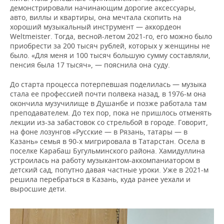
демонстрировали начинающим дорогие аксессуары,
авто, виллы и квартиры, она мечтала скопить на
хороший музыкальный инструмент — аккордеон
Weltmeister. Тогда, весной-летом 2021-го, его можно было
приобрести за 200 тысяч рублей, которых у женщины не
было. «Для меня и 100 тысяч большую сумму составляли,
пенсия была 17 тысяч», — пояснила она суду.
До старта процесса потерпевшая поделилась — музыка
стала ее профессией почти полвека назад, в 1976-м она
окончила музучилище в Душанбе и позже работала там
преподавателем. До тех пор, пока не пришлось отменять
лекции из-за забастовок со стрельбой в городе. Говорит,
на фоне лозунгов «Русские — в Рязань, татары — в
Казань» семья в 90-х мигрировала в Татарстан. Осела в
поселке Карабаш Бугульминского района. Хамидуллина
устроилась на работу музыкантом-аккомпаниатором в
детский сад, попутно давая частные уроки. Уже в 2021-м
решила перебраться в Казань, куда ранее уехали и
выросшие дети.