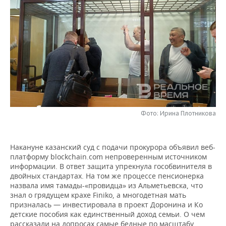
НЕФТЕХИМИЯ
РОЗНИЧНАЯ ТОРГОВЛЯ
НОВОСТИ ТЕХНОЛОГИЙ
МЕРОПРИЯТИЯ
НЕФТЬ
ТРАНСПОРТ
IT
НОВОСТИ МЕРОПРИЯТИЙ
СПОРТ
ОПК
УСЛУГИ
МЕДИА
ВЫЕЗДНАЯ РЕДАКЦИЯ
НОВОСТИ СПОРТА
ОБЩЕСТВО
ЭНЕРГЕТИКА
ТЕЛЕКОММУНИКАЦИИ
БИЗНЕС-БРАНЧИ
ФУТБОЛ
НОВОСТИ ОБЩЕСТВА
ФОТОГАЛЕРЕЯ
ONLINE-КОНФЕРЕНЦИИ
ХОККЕЙ
ВЛАСТЬ
СЮЖЕТЫ
Фото: Ирина Плотникова
ОТКРЫТАЯ ЛЕКЦИЯ
БАСКЕТБОЛ
ИНФРАСТРУКТУРА
СПРАВОЧНИК
Накануне казанский суд с подачи прокурора объявил веб-
платформу blockchain.com непроверенным источником
ВОЛЕЙБОЛ
ИСТОРИЯ
СПИСОК ПЕРСОН
ПОЛНАЯ ВЕРСИЯ
информации. В ответ защита упрекнула гособвинителя в
двойных стандартах. На том же процессе пенсионерка
КИБЕРСПОРТ
КУЛЬТУРА
СПИСОК КОМПАНИЙ
назвала имя тамады-«провидца» из Альметьевска, что
знал о грядущем крахе Finiko, а многодетная мать
ФИГУРНОЕ КАТАНИЕ
МЕДИЦИНА
призналась — инвестировала в проект Доронина и Ко
детские пособия как единственный доход семьи. О чем
рассказали на допросах самые бедные по масштабу