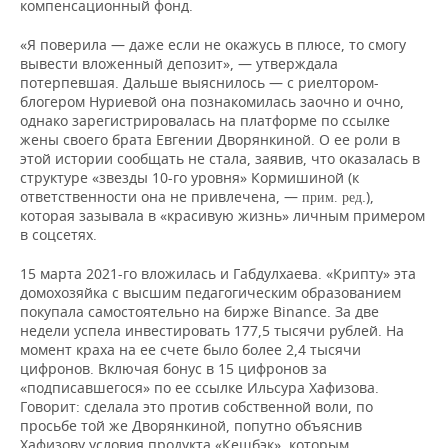
компенсационный фонд.
«Я поверила — даже если не окажусь в плюсе, то смогу
вывести вложенный депозит», — утверждала
потерпевшая. Дальше выяснилось — с риелтором-
блогером Нуриевой она познакомилась заочно и очно,
однако зарегистрировалась на платформе по ссылке
жены своего брата Евгении Дворянкиной. О ее роли в
этой истории сообщать не стала, заявив, что оказалась в
структуре «звезды 10-го уровня» Кормишиной (к
ответственности она не привлечена, —
.),
прим. ред
которая зазывала в «красивую жизнь» личным примером
в соцсетях.
15 марта 2021-го вложилась и Габдулхаева. «Крипту» эта
домохозяйка с высшим педагогическим образованием
покупала самостоятельно на бирже Binance. За две
недели успела инвестировать 177,5 тысячи рублей. На
момент краха на ее счете было более 2,4 тысячи
цифронов. Включая бонус в 15 цифронов за
«подписавшегося» по ее ссылке Ильсура Хафизова.
Говорит: сделала это против собственной воли, по
просьбе той же Дворянкиной, попутно объяснив
Хафизову условия продукта «Кешбэк», которым