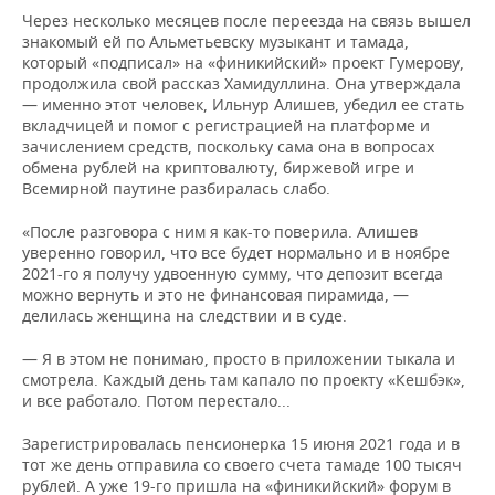
Через несколько месяцев после переезда на связь вышел
знакомый ей по Альметьевску музыкант и тамада,
который «подписал» на «финикийский» проект Гумерову,
продолжила свой рассказ Хамидуллина. Она утверждала
— именно этот человек, Ильнур Алишев, убедил ее стать
вкладчицей и помог с регистрацией на платформе и
зачислением средств, поскольку сама она в вопросах
обмена рублей на криптовалюту, биржевой игре и
Всемирной паутине разбиралась слабо.
«После разговора с ним я как-то поверила. Алишев
уверенно говорил, что все будет нормально и в ноябре
2021-го я получу удвоенную сумму, что депозит всегда
можно вернуть и это не финансовая пирамида, —
делилась женщина на следствии и в суде.
— Я в этом не понимаю, просто в приложении тыкала и
смотрела. Каждый день там капало по проекту «Кешбэк»,
и все работало. Потом перестало...
Зарегистрировалась пенсионерка 15 июня 2021 года и в
тот же день отправила со своего счета тамаде 100 тысяч
рублей. А уже 19-го пришла на «финикийский» форум в