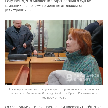
Получается, что Алишев все заранее знал о судьбе
компании, но почему-то меня не отговорил от
регистрации...»
На вопрос защиты о статусе в криптопроекте эта потерпевшая
назвала себя «никакой звездой».
Ирина Плотникова /
realnoevremya.ru
Со слов Хамидуллиной, прежде чем прекратить общение,