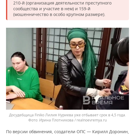
210-й (организация деятельности преступного
сообщества и участие в нем) и 159-й
(мошенничество в особо крупном размере).
Досудебщица Finiko Лилия Нуриева уже отбывает срок в 4,5 года.
Ирина Плотникова / realnoevremya.ru
По версии обвинения, создатели ОПС — Кирилл Доронин,