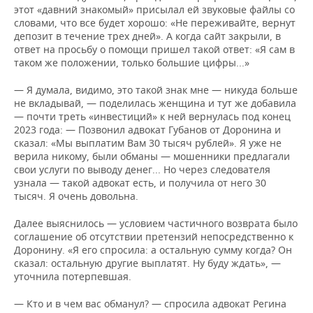
этот «давний знакомый» присылал ей звуковые файлы со
словами, что все будет хорошо: «Не переживайте, вернут
депозит в течение трех дней». А когда сайт закрыли, в
ответ на просьбу о помощи пришел такой ответ: «Я сам в
таком же положении, только большие цифры...»
— Я думала, видимо, это такой знак мне — никуда больше
не вкладывай, — поделилась женщина и тут же добавила
— почти треть «инвестиций» к ней вернулась под конец
2023 года: — Позвонил адвокат Губанов от Доронина и
сказал: «Мы выплатим Вам 30 тысяч рублей». Я уже не
верила никому, были обманы — мошенники предлагали
свои услуги по выводу денег... Но через следователя
узнала — такой адвокат есть, и получила от него 30
тысяч. Я очень довольна.
Далее выяснилось — условием частичного возврата было
соглашение об отсутствии претензий непосредственно к
Доронину. «Я его спросила: а остальную сумму когда? Он
сказал: остальную другие выплатят. Ну буду ждать», —
уточнила потерпевшая.
— Кто и в чем вас обманул? — спросила адвокат Регина