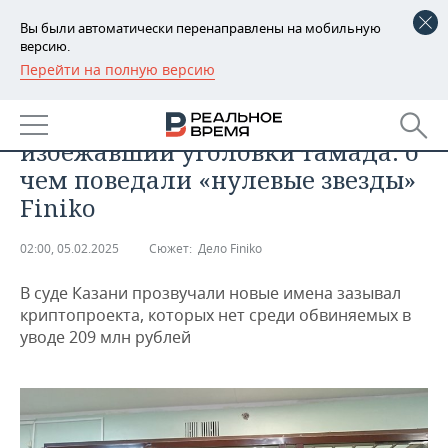
Вы были автоматически перенаправлены на мобильную
версию.
Перейти на полную версию
РЕГИОНЫ
ПРОИСШЕСТВИЯ
Мечта об аккордеоне и
БАШКОРТОСТАН
НОВОСТИ
избежавший уголовки тамада: о
ТАТАРСТАН
АНАЛИТИКА
чем поведали «нулевые звезды»
Finiko
УДМУРТИЯ
НОВОСТИ АНАЛИТИКИ
ЭКОНОМИКА
02:00, 05.02.2025
Сюжет:
Дело Finiko
ДЕКЛАРАЦИИ О ДОХОДАХ
НОВОСТИ ЭКОНОМИКИ
ПРОМЫШЛЕННОСТЬ
В суде Казани прозвучали новые имена зазывал
КОРОЛИ ГОСЗАКАЗА ПФО
ФИНАНСЫ
НОВОСТИ
НЕДВИЖИМОСТЬ
криптопроекта, которых нет среди обвиняемых в
ПРОМЫШЛЕННОСТИ
уводе 209 млн рублей
ВУЗЫ ТАТАРСТАНА
БАНКИ
НОВОСТИ НЕДВИЖИМОСТИ
АВТО
АГРОПРОМ
КОМУ ПРИНАДЛЕЖАТ
БЮДЖЕТ
НОВОСТИ АВТО
БИЗНЕС
ТОРГОВЫЕ ЦЕНТРЫ
МАШИНОСТРОЕНИЕ
ТАТАРСТАНА
ИНВЕСТИЦИИ
НОВОСТИ БИЗНЕСА
ТЕХНОЛОГИИ