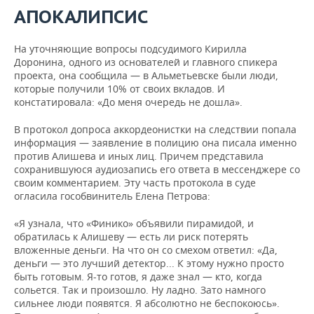
АПОКАЛИПСИС
На уточняющие вопросы подсудимого Кирилла
Доронина, одного из основателей и главного спикера
проекта, она сообщила — в Альметьевске были люди,
которые получили 10% от своих вкладов. И
констатировала: «До меня очередь не дошла».
В протокол допроса аккордеонистки на следствии попала
информация — заявление в полицию она писала именно
против Алишева и иных лиц. Причем представила
сохранившуюся аудиозапись его ответа в мессенджере со
своим комментарием. Эту часть протокола в суде
огласила гособвинитель Елена Петрова:
«Я узнала, что «Финико» объявили пирамидой, и
обратилась к Алишеву — есть ли риск потерять
вложенные деньги. На что он со смехом ответил: «Да,
деньги — это лучший детектор... К этому нужно просто
быть готовым. Я-то готов, я даже знал — кто, когда
сольется. Так и произошло. Ну ладно. Зато намного
сильнее люди появятся. Я абсолютно не беспокоюсь».