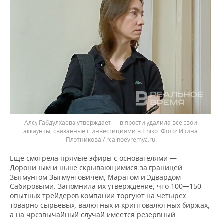
Алсу Габдулхаева утверждает — в ярости удалила все свои
аккаунты, связанные с инвестициями в Finiko.
Ирина
Плотникова / realnoevremya.ru
Еще смотрела прямые эфиры с основателями —
Дорониным и ныне скрывающимися за границей
Зыгмунтом Зыгмунтовичем, Маратом и Эдвардом
Сабировыми. Запомнила их утверждение, что 100—150
опытных трейдеров компании торгуют на четырех
товарно-сырьевых, валютных и криптовалютных биржах,
а на чрезвычайный случай имеется резервный