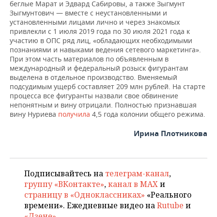
беглые Марат и Эдвард Сабировы, а также Зыгмунт
Зыгмунтович — вместе с неустановленными и
установленными лицами лично и через знакомых
привлекли с 1 июля 2019 года по 30 июля 2021 года к
участию в ОПС ряд лиц, «обладающих необходимыми
познаниями и навыками ведения сетевого маркетинга».
При этом часть материалов по объявленным в
международный и федеральный розыск фигурантам
выделена в отдельное производство. Вменяемый
подсудимым ущерб составляет 209 млн рублей. На старте
процесса все фигуранты назвали свое обвинение
непонятным и вину отрицали. Полностью признавшая
вину Нуриева
получила
4,5 года колонии общего режима.
Ирина Плотникова
Подписывайтесь на
телеграм-канал
,
группу «ВКонтакте»
,
канал в MAX
и
страницу в «Одноклассниках»
«Реального
времени». Ежедневные видео на
Rutube
и
«Дзене»
.