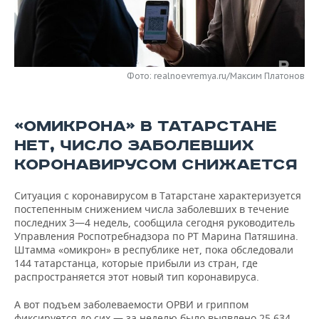
НЕФТЕХИМИЯ
РОЗНИЧНАЯ ТОРГОВЛЯ
НОВОСТИ ТЕХНОЛОГИЙ
МЕРОПРИЯТИЯ
НЕФТЬ
ТРАНСПОРТ
IT
НОВОСТИ МЕРОПРИЯТИЙ
СПОРТ
ОПК
Фото: realnoevremya.ru/Максим Платонов
УСЛУГИ
МЕДИА
ВЫЕЗДНАЯ РЕДАКЦИЯ
НОВОСТИ СПОРТА
ОБЩЕСТВО
ЭНЕРГЕТИКА
«ОМИКРОНА» В ТАТАРСТАНЕ
ТЕЛЕКОММУНИКАЦИИ
БИЗНЕС-БРАНЧИ
ФУТБОЛ
НОВОСТИ ОБЩЕСТВА
ФОТОГАЛЕРЕЯ
НЕТ, ЧИСЛО ЗАБОЛЕВШИХ
ONLINE-КОНФЕРЕНЦИИ
ХОККЕЙ
ВЛАСТЬ
СЮЖЕТЫ
КОРОНАВИРУСОМ СНИЖАЕТСЯ
ОТКРЫТАЯ ЛЕКЦИЯ
БАСКЕТБОЛ
ИНФРАСТРУКТУРА
СПРАВОЧНИК
Ситуация с коронавирусом в Татарстане характеризуется
постепенным снижением числа заболевших в течение
ВОЛЕЙБОЛ
ИСТОРИЯ
СПИСОК ПЕРСОН
последних 3—4 недель, сообщила сегодня руководитель
ПОЛНАЯ ВЕРСИЯ
Управления Роспотребнадзора по РТ Марина Патяшина.
Штамма «омикрон» в республике нет, пока обследовали
КИБЕРСПОРТ
КУЛЬТУРА
СПИСОК КОМПАНИЙ
144 татарстанца, которые прибыли из стран, где
распространяется этот новый тип коронавируса.
ФИГУРНОЕ КАТАНИЕ
МЕДИЦИНА
А вот подъем заболеваемости ОРВИ и гриппом
фиксируется до сих — за неделю было выявлено 25 634