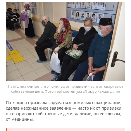
Патяшина считает, что пожилых от прививки часто отговаривают
собственные дети.
realnoevremya.ru/Тимур Рахматуллин
Патяшина призвала задуматься пожилых о вакцинации,
сделав неожиданное заявление — часто их от прививки
отговаривают собственные дети, далекие, по ее словам,
от медицины: