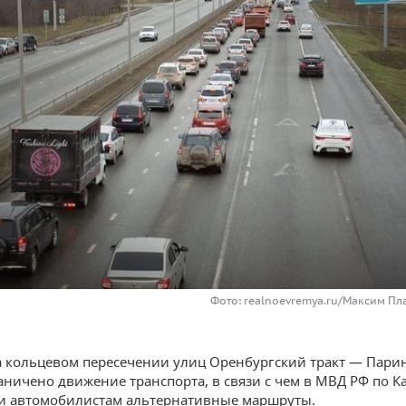
Фото: realnoevremya.ru/Максим Пл
а кольцевом пересечении улиц Оренбургский тракт — Парин
аничено движение транспорта, в связи с чем в МВД РФ по К
и автомобилистам альтернативные маршруты.