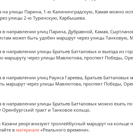
а на улицы Парина, 1-ю Калининградскую, Камая можно ис
рез улицы 2-ю Туринскую, Карбышева.
а в направлении улиц Парина, Дубравной, Камая, Сыртлано
стам может быть удобен маршрут через улицы Танковую, 
а в направлении улицы Братьев Батталовых и выезда из гор
по маршруту через улицы Мавлютова, проспект Победы, Ор
а в направлении улиц Рауиса Гареева, Братьев Батталовых 
ть маршрут через улицы Мавлютова, проспект Победы, Оре
а в направлении улицы Братьев Батталовых можно ехать п
у Оренбургский тракт и Танковое кольцо.
 в Казани реорганизуют троллейбусный маршрут на кольце 
тайте в
материале
«Реального времени».