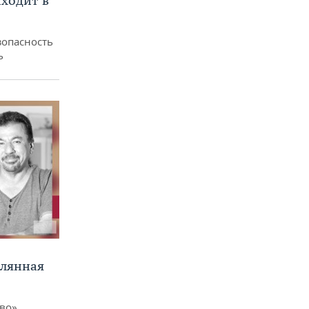
ходит в
зопасность
ь
клянная
ево»