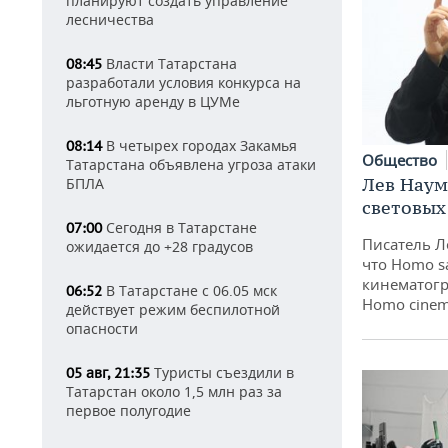
планируют создать управление
лесничества
Власти Татарстана
08:45
разработали условия конкурса на
льготную аренду в ЦУМе
В четырех городах Закамья
08:14
Общество
Татарстана объявлена угроза атаки
Лев Наум
БПЛА
световых
Сегодня в Татарстане
07:00
Писатель Л
ожидается до +28 градусов
что Homo s
кинематогр
В Татарстане с 06.05 мск
06:52
Homo cinem
действует режим беспилотной
опасности
Туристы съездили в
05 авг, 21:35
Татарстан около 1,5 млн раз за
первое полугодие