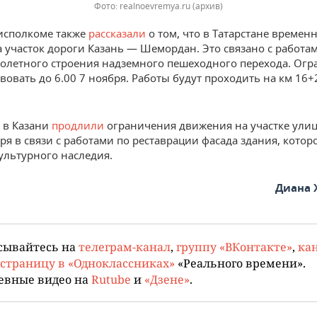
Фото: realnoevremya.ru (архив)
исполкоме также
рассказали
о том, что в Татарстане времен
а участок дороги Казань — Шемордан. Это связано с работа
олетного строения надземного пешеходного перехода. Ог
твовать до 6.00 7 ноября. Работы будут проходить на км 16
, в Казани
продлили
ограничения движения на участке ули
ря в связи с работами по реставрации фасада здания, котор
ультурного наследия.
Диана 
сывайтесь на
телеграм-канал
,
группу «ВКонтакте»
,
кан
страницу в «Одноклассниках»
«Реального времени».
евные видео на
Rutube
и
«Дзене»
.