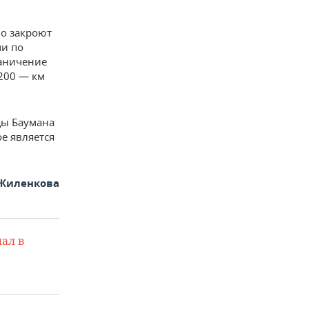
но закроют
ми по
раничение
+200 — км
цы Баумана
ое является
Жиленкова
ал в