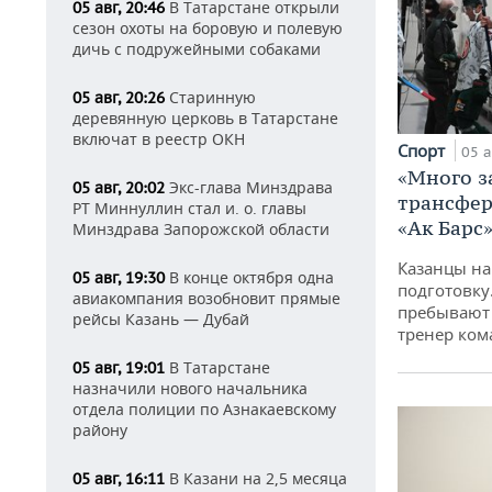
В Татарстане открыли
05 авг, 20:46
сезон охоты на боровую и полевую
дичь с подружейными собаками
Старинную
05 авг, 20:26
деревянную церковь в Татарстане
включат в реестр ОКН
Спорт
05 а
«Много з
Экс-глава Минздрава
05 авг, 20:02
трансфер
РТ Миннуллин стал и. о. главы
«Ак Барс
Минздрава Запорожской области
Казанцы на
В конце октября одна
05 авг, 19:30
подготовку
авиакомпания возобновит прямые
пребывают 
рейсы Казань — Дубай
тренер ко
В Татарстане
05 авг, 19:01
назначили нового начальника
отдела полиции по Азнакаевскому
району
В Казани на 2,5 месяца
05 авг, 16:11