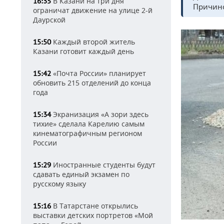
В Казани на три дня
16:35
Причино
ограничат движение на улице 2-й
Даурской
Каждый второй житель
15:50
Казани готовит каждый день
«Почта России» планирует
15:42
обновить 215 отделений до конца
года
Экранизация «А зори здесь
15:34
тихие» сделала Карелию самым
кинематографичным регионом
России
Иностранные студенты будут
15:29
сдавать единый экзамен по
русскому языку
В Татарстане открылись
15:16
выставки детских портретов «Мой