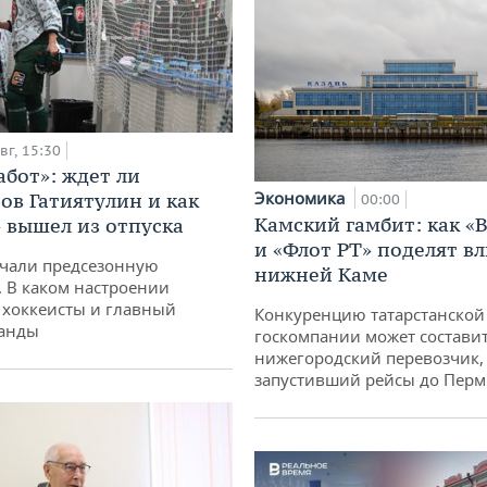
вг, 15:30
абот»: ждет ли
Экономика
ов Гатиятулин и как
00:00
Камский гамбит: как «
» вышел из отпуска
и «Флот РТ» поделят в
чали предсезонную
нижней Каме
. В каком настроении
хоккеисты и главный
Конкуренцию татарстанской
манды
госкомпании может состави
нижегородский перевозчик,
запустивший рейсы до Пер