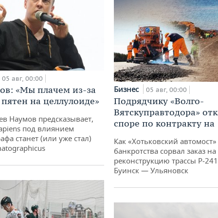
05 авг, 00:00
ов: «Мы плачем из-за
Бизнес
05 авг, 00:00
 пятен на целлулоиде»
Подрядчику «Волго-
Вятскуправтодора» отк
ев Наумов предсказывает,
споре по контракту на 
apiens под влиянием
афа станет (или уже стал)
Как «Хотьковский автомост»
atographicus
банкротства сорвал заказ на
реконструкцию трассы Р‑241
Буинск — Ульяновск