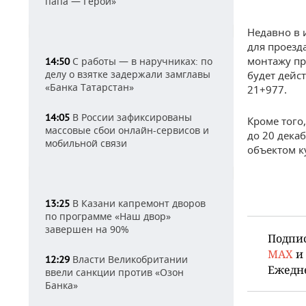
папа — Герой»
Недавно в 
для проезд
монтажу пр
С работы — в наручниках: по
14:50
делу о взятке задержали замглавы
будет дейс
«Банка Татарстан»
21+977.
В России зафиксированы
14:05
Кроме того
массовые сбои онлайн-сервисов и
до 20 декаб
мобильной связи
объектом к
В Казани капремонт дворов
13:25
по программе «Наш двор»
завершен на 90%
Подпи
MAX
и
Власти Великобритании
12:29
Ежедн
ввели санкции против «Озон
Банка»