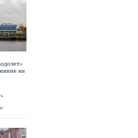
Водолет»
лияние на
ть
ми