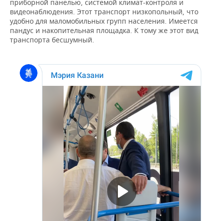
приборной панелью, системой климат-контроля и
НЕФТЕХИМИЯ
видеонаблюдения. Этот транспорт низкопольный, что
РОЗНИЧНАЯ ТОРГОВЛЯ
НОВОСТИ ТЕХНОЛОГИЙ
МЕРОПРИЯТИЯ
удобно для маломобильных групп населения. Имеется
НЕФТЬ
пандус и накопительная площадка. К тому же этот вид
транспорта бесшумный.
ТРАНСПОРТ
IT
НОВОСТИ МЕРОПРИЯТИЙ
СПОРТ
ОПК
УСЛУГИ
МЕДИА
ВЫЕЗДНАЯ РЕДАКЦИЯ
НОВОСТИ СПОРТА
ОБЩЕСТВО
ЭНЕРГЕТИКА
ТЕЛЕКОММУНИКАЦИИ
БИЗНЕС-БРАНЧИ
ФУТБОЛ
НОВОСТИ ОБЩЕСТВА
ФОТОГАЛЕРЕЯ
ONLINE-КОНФЕРЕНЦИИ
ХОККЕЙ
ВЛАСТЬ
СЮЖЕТЫ
ОТКРЫТАЯ ЛЕКЦИЯ
БАСКЕТБОЛ
ИНФРАСТРУКТУРА
СПРАВОЧНИК
ВОЛЕЙБОЛ
ИСТОРИЯ
СПИСОК ПЕРСОН
ПОЛНАЯ ВЕРСИЯ
КИБЕРСПОРТ
КУЛЬТУРА
СПИСОК КОМПАНИЙ
ФИГУРНОЕ КАТАНИЕ
МЕДИЦИНА