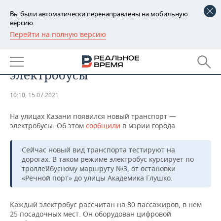
Вы были автоматически перенаправлены на мобильную
версию.
Перейти на полную версию
РЕГИОНЫ
ОБЩЕСТВО
В Казани появились
БАШКОРТОСТАН
НОВОСТИ
электробусы
ТАТАРСТАН
АНАЛИТИКА
10:10, 15.07.2021
УДМУРТИЯ
НОВОСТИ АНАЛИТИКИ
ЭКОНОМИКА
На улицах Казани появился новый транспорт —
электробусы. Об этом
ДЕКЛАРАЦИИ О ДОХОДАХ
НОВОСТИ ЭКОНОМИКИ
сообщили
в мэрии города.
ПРОМЫШЛЕННОСТЬ
КОРОЛИ ГОСЗАКАЗА ПФО
ФИНАНСЫ
НОВОСТИ
НЕДВИЖИМОСТЬ
Сейчас новый вид транспорта тестируют на
ПРОМЫШЛЕННОСТИ
дорогах. В таком режиме электробус курсирует по
троллейбусному маршруту №3, от остановки
ВУЗЫ ТАТАРСТАНА
БАНКИ
НОВОСТИ НЕДВИЖИМОСТИ
АВТО
«Речной порт» до улицы Академика Глушко.
АГРОПРОМ
КОМУ ПРИНАДЛЕЖАТ
БЮДЖЕТ
НОВОСТИ АВТО
БИЗНЕС
ТОРГОВЫЕ ЦЕНТРЫ
МАШИНОСТРОЕНИЕ
Каждый электробус рассчитан на 80 пассажиров, в нем
ТАТАРСТАНА
25 посадочных мест. Он оборудован цифровой
ИНВЕСТИЦИИ
НОВОСТИ БИЗНЕСА
ТЕХНОЛОГИИ