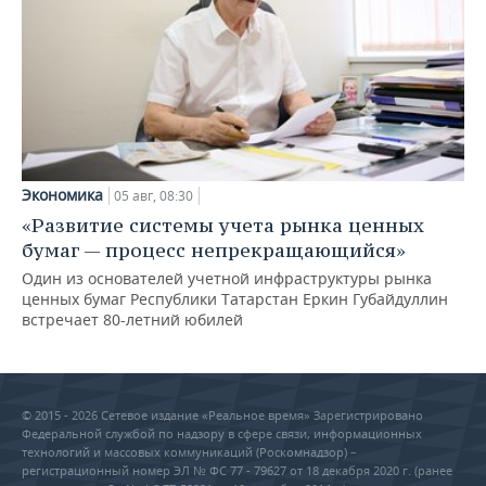
Экономика
05 авг, 08:30
«Развитие системы учета рынка ценных
бумаг — процесс непрекращающийся»
Один из основателей учетной инфраструктуры рынка
ценных бумаг Республики Татарстан Еркин Губайдуллин
встречает 80-летний юбилей
© 2015 - 2026 Сетевое издание «Реальное время» Зарегистрировано
Федеральной службой по надзору в сфере связи, информационных
технологий и массовых коммуникаций (Роскомнадзор) –
регистрационный номер ЭЛ № ФС 77 - 79627 от 18 декабря 2020 г. (ранее